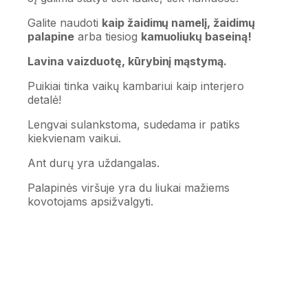
Galite naudoti
kaip žaidimų namelį, žaidimų
palapine
arba tiesiog
kamuoliukų baseiną!
Lavina vaizduotę, kūrybinį mąstymą.
Puikiai tinka vaikų kambariui kaip interjero
detalė!
Lengvai sulankstoma, sudedama ir patiks
kiekvienam vaikui.
Ant durų yra uždangalas.
Palapinės viršuje yra du liukai mažiems
kovotojams apsižvalgyti.