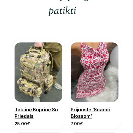
patikti
Taktinė Kuprinė Su
Prijuostė ‘Scandi
Priedais
Blossom’
25.00
€
7.00
€