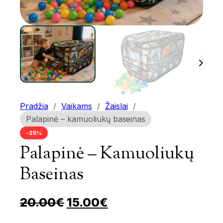
Pradžia
/
Vaikams
/
Žaislai
/
Palapinė – kamuoliukų baseinas
-25%
Palapinė – Kamuoliukų
Baseinas
Pradinė kaina buvo: 20.00
Dabartinė kaina yra
20.00
€
15.00
€