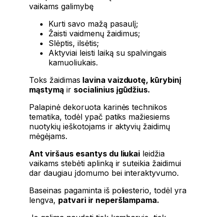
vaikams galimybę
Kurti savo mažą pasaulį;
Žaisti vaidmenų žaidimus;
Slėptis, ilsėtis;
Aktyviai leisti laiką su spalvingais
kamuoliukais.
Toks žaidimas
lavina vaizduotę, kūrybinį
mąstymą
ir
socialinius įgūdžius.
Palapinė dekoruota karinės technikos
tematika, todėl ypač patiks mažiesiems
nuotykių ieškotojams ir aktyvių žaidimų
mėgėjams.
Ant viršaus esantys du liukai
leidžia
vaikams stebėti aplinką ir suteikia žaidimui
dar daugiau įdomumo bei interaktyvumo.
Baseinas pagaminta iš poliesterio, todėl yra
lengva,
patvari ir neperšlampama.