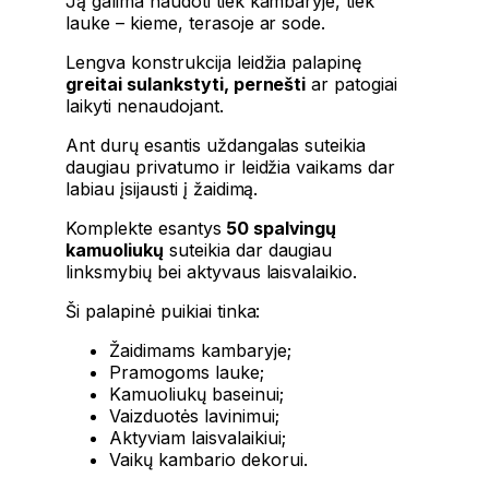
Ją galima naudoti tiek kambaryje, tiek
lauke – kieme, terasoje ar sode.
Lengva konstrukcija leidžia palapinę
greitai sulankstyti, pernešti
ar patogiai
laikyti nenaudojant.
Ant durų esantis uždangalas suteikia
daugiau privatumo ir leidžia vaikams dar
labiau įsijausti į žaidimą.
Komplekte esantys
50 spalvingų
kamuoliukų
suteikia dar daugiau
linksmybių bei aktyvaus laisvalaikio.
Ši palapinė puikiai tinka:
Žaidimams kambaryje;
Pramogoms lauke;
Kamuoliukų baseinui;
Vaizduotės lavinimui;
Aktyviam laisvalaikiui;
Vaikų kambario dekorui.