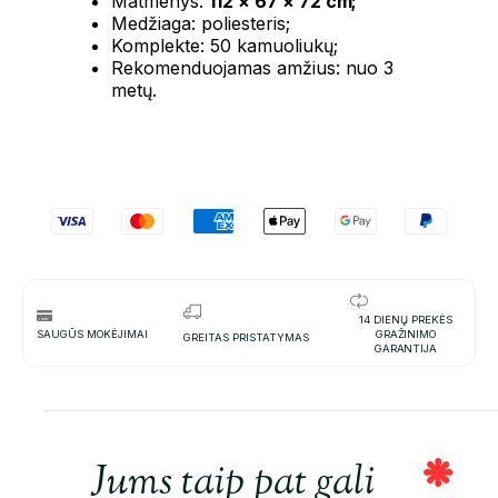
Matmenys:
112 × 67 × 72 cm;
Medžiaga: poliesteris;
Komplekte: 50 kamuoliukų;
Rekomenduojamas amžius: nuo 3
metų.
14 DIENŲ PREKĖS
SAUGŪS MOKĖJIMAI
GRAŽINIMO
GREITAS PRISTATYMAS
GARANTIJA
Jums taip pat gali