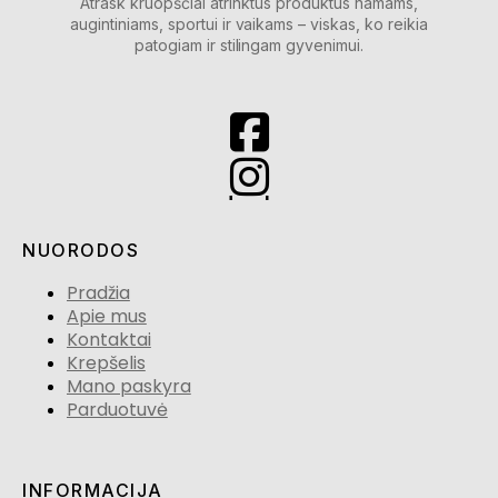
Atrask kruopščiai atrinktus produktus namams,
augintiniams, sportui ir vaikams – viskas, ko reikia
patogiam ir stilingam gyvenimui.
NUORODOS
Pradžia
Apie mus
Kontaktai
Krepšelis
Mano paskyra
Parduotuvė
INFORMACIJA