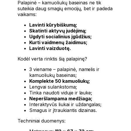
Palapinė – kamuoliukų baseinas ne tik
suteikia daug smagių emocijų, bet ir padeda
vaikams:
Lavinti kūrybiškumą;
Skatinti aktyvų judėjimą;
Ugdyti socialinius įgūdžius;
Kurti vaidmenų žaidimus;
Lavinti vaizduotę.
Kodėl verta rinktis šią palapinę?
3 viename – palapinė, namelis ir
kamuoliukų baseinas;
Komplekte 50 kamuoliukų;
Lengvai sulankstoma;
Tinka naudoti viduje ir lauke;
Neperšlampama medžiaga;
Interaktyvūs liukai ir uždangalas;
Smagus ir įtraukiantis dizainas.
Techniniai duomenys: