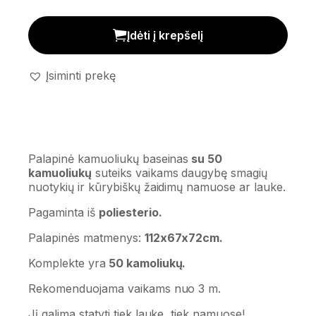
Palapinė - kamuoliukų baseinas kiekis
Įdėti į krepšelį
Įsiminti prekę
Palapinė kamuoliukų baseinas
su 50
kamuoliukų
suteiks vaikams daugybę smagių
nuotykių ir kūrybiškų žaidimų namuose ar lauke.
Pagaminta iš
poliesterio.
Palapinės matmenys:
112x67x72cm.
Komplekte yra
50 kamoliukų.
Rekomenduojama vaikams nuo 3 m.
Jį galima statyti tiek lauke, tiek namuose!