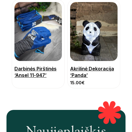
Darbinės Pirštinės
Akrilinė Dekoracija
‘Ansel 11-947’
‘Panda’
15.00
€