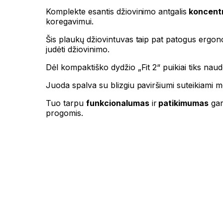
Komplekte esantis džiovinimo antgalis
koncentr
koregavimui.
Šis plaukų džiovintuvas taip pat patogus ergonomi
judėti džiovinimo.
Dėl kompaktiško dydžio „Fit 2“ puikiai tiks naudo
Juoda spalva su blizgiu paviršiumi suteikiami mod
Tuo tarpu
funkcionalumas
ir
patikimumas
gar
progomis.