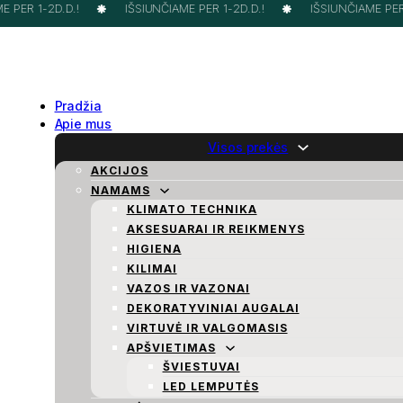
 PER 1-2D.D.!
IŠSIUNČIAME PER 1-2D.D.!
IŠSIUNČIAME PER 1
Pradžia
Apie mus
Visos prekės
AKCIJOS
NAMAMS
KLIMATO TECHNIKA
AKSESUARAI IR REIKMENYS
HIGIENA
KILIMAI
VAZOS IR VAZONAI
DEKORATYVINIAI AUGALAI
VIRTUVĖ IR VALGOMASIS
APŠVIETIMAS
ŠVIESTUVAI
LED LEMPUTĖS