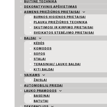
BUITINĖ TECHNIKA
DEKORATYVINIS APŠVIETIMAS
ASMENS PRIEŽIŪROS PRIETAISAI
BURNOS HIGIENOS PRIETAISAI
PLAUKŲ PRIEŽIŪROS TECHNIKA
SKUTIMOSI IR KIRPIMO PRIETAISAI
SVEIKATOS STEBĖJIMO PRIETAISAI
BALDAI
KĖDĖS
KOMODOS
SOFOS
STALAI
TERASINIAI/ LAUKO BALDAI
KITI BALDAI
VAIKAMS
ŽAISLAI
AUTOMOBILIŲ PRIEDAI
LAUKO PRAMOGOS
BASEINAI
BATUTAI
DEKORACIJOS