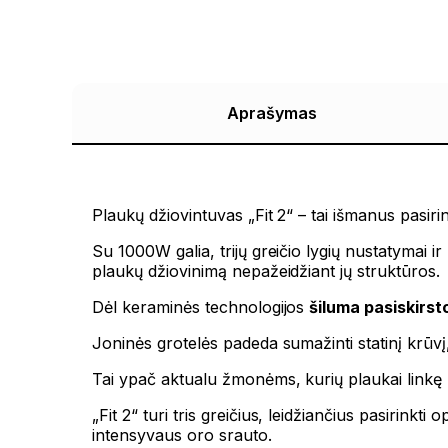
Aprašymas
Plaukų džiovintuvas „Fit 2“ – tai išmanus pasir
Su 1000W galia, trijų greičio lygių nustatymai 
plaukų džiovinimą nepažeidžiant jų struktūros.
Dėl keraminės technologijos
šiluma pasiskirsto
Joninės grotelės padeda sumažinti statinį krūvį,
Tai ypač aktualu žmonėms, kurių plaukai linkę 
„Fit 2“ turi tris greičius, leidžiančius pasirink
intensyvaus oro srauto.