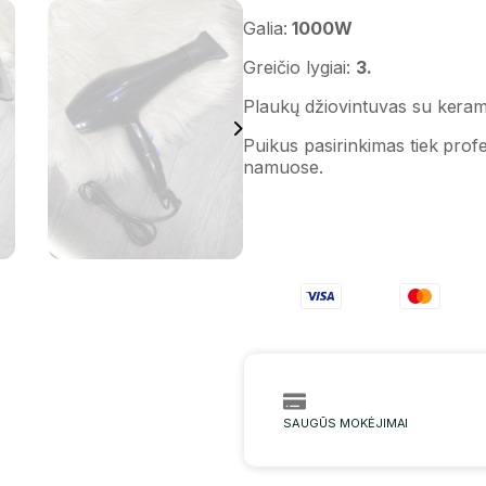
Galia:
1000W
Greičio lygiai:
3.
Plaukų džiovintuvas su keram
Puikus pasirinkimas tiek profe
namuose.
SAUGŪS MOKĖJIMAI