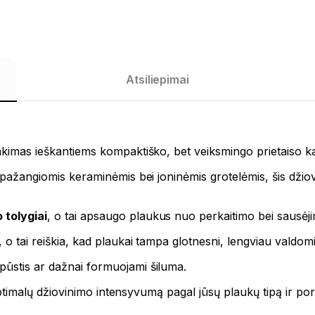
Atsiliepimai
inkimas ieškantiems kompaktiško, bet veiksmingo prietaiso ka
ir pažangiomis keraminėmis bei joninėmis grotelėmis, šis džio
 tolygiai
, o tai apsaugo plaukus nuo perkaitimo bei sausėj
 o tai reiškia, kad plaukai tampa glotnesni, lengviau valdomi 
pūstis ar dažnai formuojami šiluma.
ti optimalų džiovinimo intensyvumą pagal jūsų plaukų tipą ir po