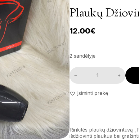
Plaukų Džiovin
12.00
€
2 sandėlyje
Plaukų džiovintuvas 'Fit 2' kie
Įsiminti prekę
Rinkitės plaukų džiovintuvą „Fi
išdžiovinti plaukus bei gražin