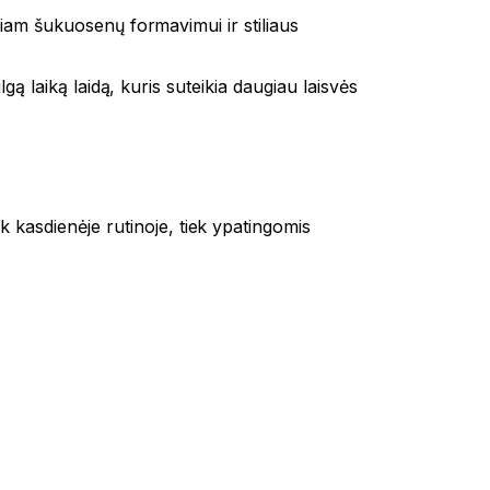
ksliam šukuosenų formavimui ir stiliaus
gą laiką laidą, kuris suteikia daugiau laisvės
 kasdienėje rutinoje, tiek ypatingomis