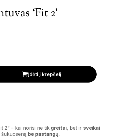
tuvas ‘Fit 2’
kis
Įdėti į krepšelį
t 2“ – kai norisi ne tik
greitai
, bet ir
sveikai
ti šukuoseną
be pastangų.