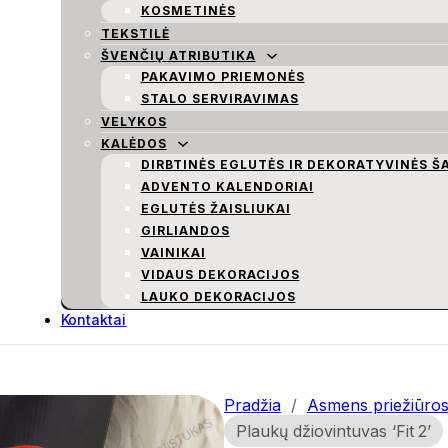
KOSMETINĖS
TEKSTILĖ
ŠVENČIŲ ATRIBUTIKA
PAKAVIMO PRIEMONĖS
STALO SERVIRAVIMAS
VELYKOS
KALĖDOS
DIRBTINĖS EGLUTĖS IR DEKORATYVINĖS Š
ADVENTO KALENDORIAI
EGLUTĖS ŽAISLIUKAI
GIRLIANDOS
VAINIKAI
VIDAUS DEKORACIJOS
LAUKO DEKORACIJOS
Kontaktai
Pradžia
/
Asmens priežiūros 
Plaukų džiovintuvas ‘Fit 2’