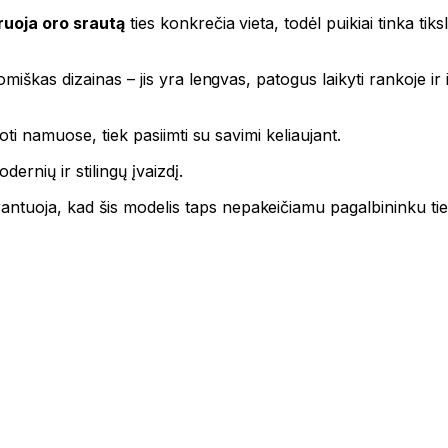
uoja oro srautą
ties konkrečia vieta, todėl puikiai tinka ti
škas dizainas – jis yra lengvas, patogus laikyti rankoje ir il
ti namuose, tiek pasiimti su savimi keliaujant.
ernių ir stilingų įvaizdį.
antuoja, kad šis modelis taps nepakeičiamu pagalbininku tiek