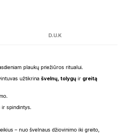
D.U.K
sdieniam plaukų priežiūros ritualui.
vintuvas užtikrina
švelnų, tolygų
ir
greitą
imo.
ir spindintys.
reikius – nuo švelnaus džiovinimo iki greito,