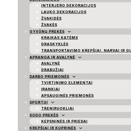
INTERJERO DEKORACIJOS
LAUKO DEKORACIJOS
ŽVAKIDĖS
ŽVAKĖS
GYVŪNŲ PREKĖS
KRAIKAS KATĖMS
DRASKYKLĖS
TRANSPORTAVIMO KREPŠIAI, NARVAI IR G
APRANGA IR AVALYNĖ
AVALYNĖ
DRABUŽIAI
DARBO PRIEMONĖS
TVIRTINIMO ELEMENTAI
ĮRANKIAI
APSAUGINĖS PRIEMONĖS
SPORTUI
TRENIRUOKLIAI
SODO PREKĖS
KEPSNINĖS IR PRIEDAI
KREPŠIAI IR KUPRINĖS