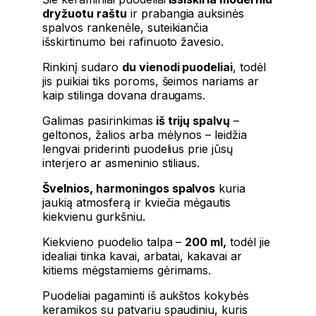
dryžuotu raštu
ir prabangia auksinės
spalvos rankenėle, suteikiančia
išskirtinumo bei rafinuoto žavesio.
Rinkinį sudaro
du vienodi puodeliai
, todėl
jis puikiai tiks poroms, šeimos nariams ar
kaip stilinga dovana draugams.
Galimas pasirinkimas
iš trijų spalvų
–
geltonos, žalios arba mėlynos – leidžia
lengvai priderinti puodelius prie jūsų
interjero ar asmeninio stiliaus.
Švelnios, harmoningos spalvos
kuria
jaukią atmosferą ir kviečia mėgautis
kiekvienu gurkšniu.
Kiekvieno puodelio talpa –
200 ml,
todėl jie
idealiai tinka kavai, arbatai, kakavai ar
kitiems mėgstamiems gėrimams.
Puodeliai pagaminti iš aukštos kokybės
keramikos su patvariu spaudiniu, kuris