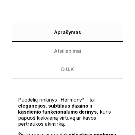
Aprašymas
Atsiliepimai
D.U.K
Puodelių rinkinys „Harmony“ – tai
elegancijos, subtilaus dizaino
ir
kasdienio funkcionalumo derinys
, kuris
papuoš kiekvieną virtuvę ar kavos
pertraukos akimirką.
Šie keraminiai puodeliai
išsiskiria moderniu