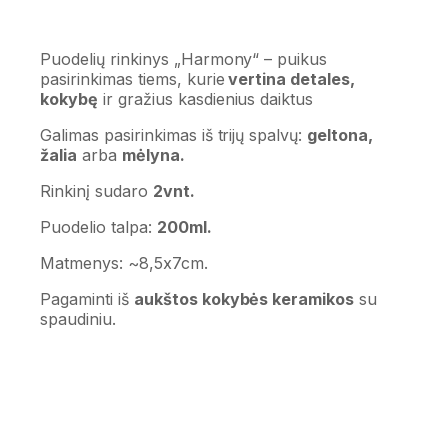
Puodelių rinkinys „Harmony“ – puikus
pasirinkimas tiems, kurie
vertina detales,
kokybę
ir gražius kasdienius daiktus
Galimas pasirinkimas iš trijų spalvų:
geltona,
žalia
arba
mėlyna.
Rinkinį sudaro
2vnt.
Puodelio talpa:
200ml.
Matmenys: ~8,5x7cm.
Pagaminti iš
aukštos kokybės keramikos
su
spaudiniu.