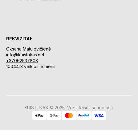
REKVIZITAI:
Oksana Matulevičienė
info@kuistukas.net
+37062537803
1004413 veiklos numeris.
KUISTUKAS © 2025, Visos teisės saugomos.