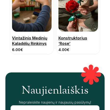
Vintažinis Medinių
Konstruktorius
Kaladėlių Rinkinys
‘Rose’
6.00
€
4.00
€
Naujienlaiškis
Nepraleiskite naujienų ir naujausių pasiūlymų!