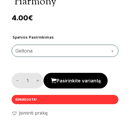
‘Harmony’
4.00
€
Spalvos Pasirinkimas
Puodelių rinkinys 'Harmony' kiekis
Pasirinkite variantą
IŠPARDUOTA!
Įsiminti prekę