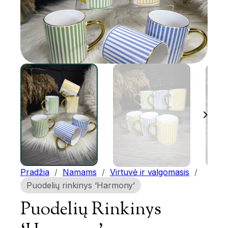
Pradžia
/
Namams
/
Virtuvė ir valgomasis
/
Puodelių rinkinys ‘Harmony’
Puodelių Rinkinys