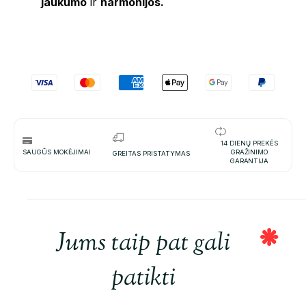
jaukumo
ir
harmonijos.
14 DIENŲ PREKĖS
SAUGŪS MOKĖJIMAI
GRAŽINIMO
GREITAS PRISTATYMAS
GARANTIJA
Jums taip pat gali
patikti