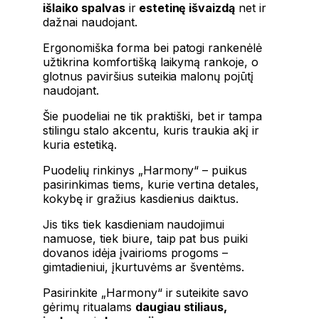
išlaiko spalvas
ir
estetinę išvaizdą
net ir
dažnai naudojant.
Ergonomiška forma bei patogi rankenėlė
užtikrina komfortišką laikymą rankoje, o
glotnus paviršius suteikia malonų pojūtį
naudojant.
Šie puodeliai ne tik praktiški, bet ir tampa
stilingu stalo akcentu, kuris traukia akį ir
kuria estetiką.
Puodelių rinkinys „Harmony“ – puikus
pasirinkimas tiems, kurie vertina detales,
kokybę ir gražius kasdienius daiktus.
Jis tiks tiek kasdieniam naudojimui
namuose, tiek biure, taip pat bus puiki
dovanos idėja įvairioms progoms –
gimtadieniui, įkurtuvėms ar šventėms.
Pasirinkite „Harmony“ ir suteikite savo
gėrimų ritualams
daugiau stiliaus,