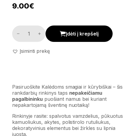
9.00
€
Rankdarbių rinkinys kiekis
Įdėti į krepšelį
Įsiminti prekę
Pasiruoškite Kalėdoms smagiai ir kūrybiškai – šis
rankdarbių rinkinys taps
nepakeičiamu
pagalbininku
puošiant namus bei kuriant
nepakartojamą šventinę nuotaiką!
Rinkinyje rasite: spalvotus vamzdelius, pūkuotus
kamuoliukus, akytes, polistirolo rutuliukus,
dekoratyvinius elementus bei žirkles su lipnia
juosta.