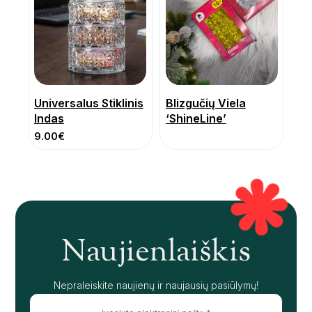
Universalus Stiklinis
Blizgučių Viela
Indas
‘ShineLine’
9.00
€
Naujienlaiškis
Nepraleiskite naujienų ir naujausių pasiūlymų!