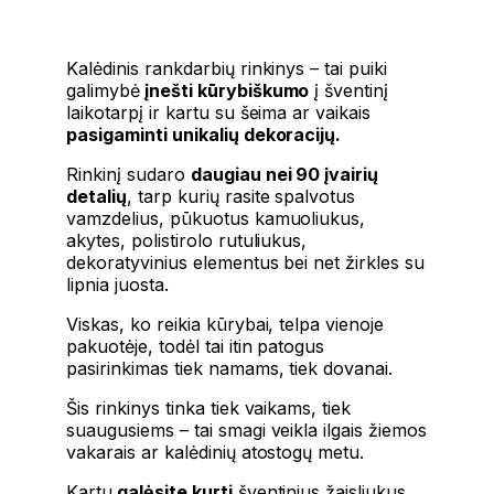
Kalėdinis rankdarbių rinkinys – tai puiki
galimybė
įnešti kūrybiškumo
į šventinį
laikotarpį ir kartu su šeima ar vaikais
pasigaminti unikalių dekoracijų.
Rinkinį sudaro
daugiau nei 90 įvairių
detalių
, tarp kurių rasite spalvotus
vamzdelius, pūkuotus kamuoliukus,
akytes, polistirolo rutuliukus,
dekoratyvinius elementus bei net žirkles su
lipnia juosta.
Viskas, ko reikia kūrybai, telpa vienoje
pakuotėje, todėl tai itin patogus
pasirinkimas tiek namams, tiek dovanai.
Šis rinkinys tinka tiek vaikams, tiek
suaugusiems – tai smagi veikla ilgais žiemos
vakarais ar kalėdinių atostogų metu.
Kartu
galėsite kurti
šventinius žaisliukus