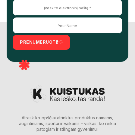
PRENUMERUOTI!
Atrask kruopščiai atrinktus produktus namams,
augintiniams, sportui ir vaikams – viskas, ko reikia
patogiam ir stilingam gyvenimui.