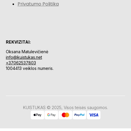
Privatumo Politika
REKVIZITAI:
Oksana Matulevičienė
info@kuistukas.net
+37062537803
1004413 veiklos numeris.
KUISTUKAS © 2025, Visos teisės saugomos.