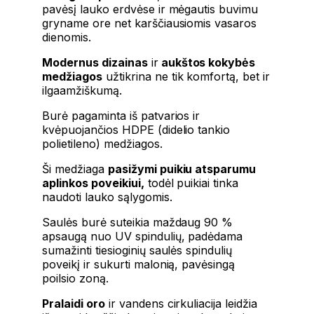
pavėsį lauko erdvėse ir mėgautis buvimu
gryname ore net karščiausiomis vasaros
dienomis.
Modernus dizainas
ir
aukštos kokybės
medžiagos
užtikrina ne tik komfortą, bet ir
ilgaamžiškumą.
Burė pagaminta iš patvarios ir
kvėpuojančios HDPE (didelio tankio
polietileno) medžiagos.
Ši medžiaga
pasižymi puikiu atsparumu
aplinkos poveikiui,
todėl puikiai tinka
naudoti lauko sąlygomis.
Saulės burė suteikia maždaug 90 %
apsaugą nuo UV spindulių, padėdama
sumažinti tiesioginių saulės spindulių
poveikį ir sukurti malonią, pavėsingą
poilsio zoną.
Pralaidi oro
ir vandens cirkuliacija leidžia