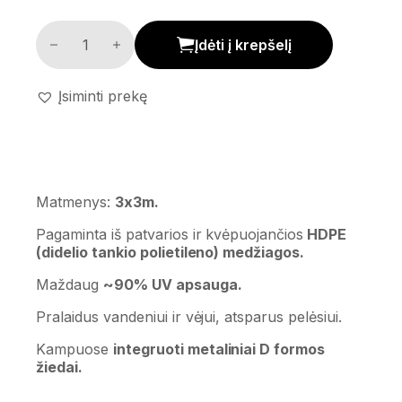
Saulės burė 'Stalbo' kiekis
Įdėti į krepšelį
Įsiminti prekę
Matmenys:
3x3m.
Pagaminta iš patvarios ir kvėpuojančios
HDPE
(didelio tankio polietileno) medžiagos.
Maždaug
~90% UV apsauga.
Pralaidus vandeniui ir vėjui, atsparus pelėsiui.
Kampuose
integruoti metaliniai D formos
žiedai.