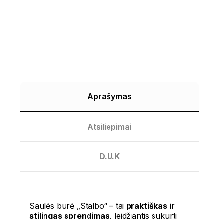
Aprašymas
Atsiliepimai
D.U.K
Saulės burė „Stalbo“ – tai
praktiškas
ir
stilingas sprendimas
, leidžiantis sukurti