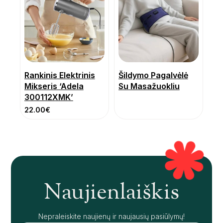
Rankinis Elektrinis
Šildymo Pagalvėlė
Mikseris ‘Adela
Su Masažuokliu
300112XMK’
22.00
€
Naujienlaiškis
Nepraleiskite naujienų ir naujausių pasiūlymų!