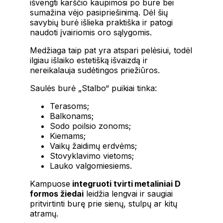
išvengti karščio kaupimosi po bure bei
sumažina vėjo pasipriešinimą. Dėl šių
savybių burė išlieka praktiška ir patogi
naudoti įvairiomis oro sąlygomis.
Medžiaga taip pat yra atspari pelėsiui, todėl
ilgiau išlaiko estetišką išvaizdą ir
nereikalauja sudėtingos priežiūros.
Saulės burė „Stalbo“ puikiai tinka:
Terasoms;
Balkonams;
Sodo poilsio zonoms;
Kiemams;
Vaikų žaidimų erdvėms;
Stovyklavimo vietoms;
Lauko valgomiesiems.
Kampuose
integruoti tvirti metaliniai D
formos žiedai
leidžia lengvai ir saugiai
pritvirtinti burę prie sienų, stulpų ar kitų
atramų.