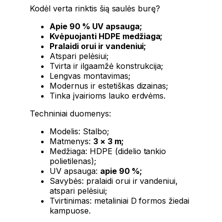
Kodėl verta rinktis šią saulės burę?
Apie 90 % UV apsauga;
Kvėpuojanti HDPE medžiaga;
Pralaidi orui ir vandeniui;
Atspari pelėsiui;
Tvirta ir ilgaamžė konstrukcija;
Lengvas montavimas;
Modernus ir estetiškas dizainas;
Tinka įvairioms lauko erdvėms.
Techniniai duomenys:
Modelis: Stalbo;
Matmenys:
3 × 3 m;
Medžiaga: HDPE (didelio tankio
polietilenas);
UV apsauga:
apie 90 %;
Savybės: pralaidi orui ir vandeniui,
atspari pelėsiui;
Tvirtinimas: metaliniai D formos žiedai
kampuose.