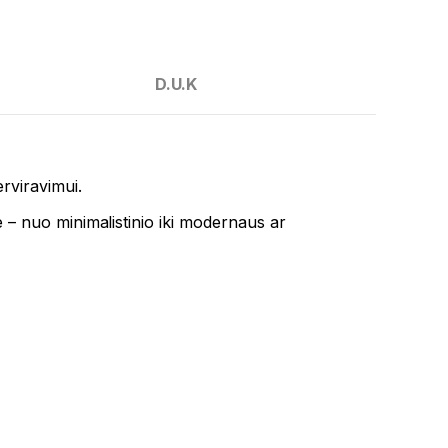
D.U.K
erviravimui.
se – nuo minimalistinio iki modernaus ar