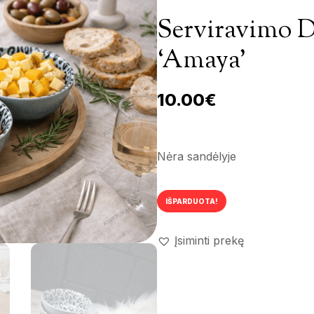
Serviravimo 
‘Amaya’
10.00
€
Nėra sandėlyje
IŠPARDUOTA!
Įsiminti prekę