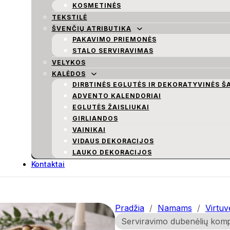
KOSMETINĖS
TEKSTILĖ
ŠVENČIŲ ATRIBUTIKA
PAKAVIMO PRIEMONĖS
STALO SERVIRAVIMAS
VELYKOS
KALĖDOS
DIRBTINĖS EGLUTĖS IR DEKORATYVINĖS Š
ADVENTO KALENDORIAI
EGLUTĖS ŽAISLIUKAI
GIRLIANDOS
VAINIKAI
VIDAUS DEKORACIJOS
LAUKO DEKORACIJOS
Kontaktai
Pradžia
/
Namams
/
Virtuv
Serviravimo dubenėlių komp