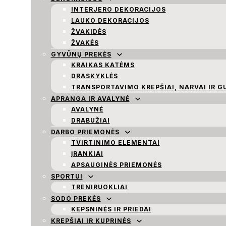
INTERJERO DEKORACIJOS
LAUKO DEKORACIJOS
ŽVAKIDĖS
ŽVAKĖS
GYVŪNŲ PREKĖS
KRAIKAS KATĖMS
DRASKYKLĖS
TRANSPORTAVIMO KREPŠIAI, NARVAI IR G
APRANGA IR AVALYNĖ
AVALYNĖ
DRABUŽIAI
DARBO PRIEMONĖS
TVIRTINIMO ELEMENTAI
ĮRANKIAI
APSAUGINĖS PRIEMONĖS
SPORTUI
TRENIRUOKLIAI
SODO PREKĖS
KEPSNINĖS IR PRIEDAI
KREPŠIAI IR KUPRINĖS