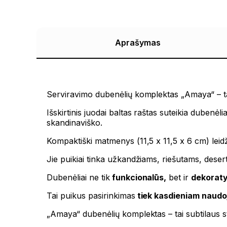
Aprašymas
Serviravimo dubenėlių komplektas „Amaya“ – t
Išskirtinis juodai baltas raštas suteikia dubenė
skandinaviško.
Kompaktiški matmenys (11,5 x 11,5 x 6 cm) leidž
Jie puikiai tinka užkandžiams, riešutams, dese
Dubenėliai ne tik
funkcionalūs,
bet ir
dekorat
Tai puikus pasirinkimas
tiek kasdieniam naudoj
„Amaya“ dubenėlių komplektas – tai subtilaus sti