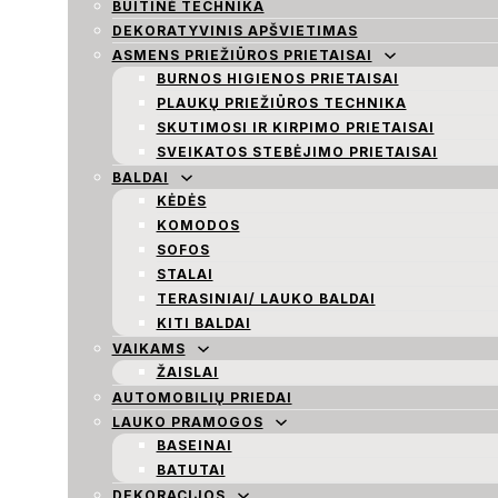
BUITINĖ TECHNIKA
DEKORATYVINIS APŠVIETIMAS
ASMENS PRIEŽIŪROS PRIETAISAI
BURNOS HIGIENOS PRIETAISAI
PLAUKŲ PRIEŽIŪROS TECHNIKA
SKUTIMOSI IR KIRPIMO PRIETAISAI
SVEIKATOS STEBĖJIMO PRIETAISAI
BALDAI
KĖDĖS
KOMODOS
SOFOS
STALAI
TERASINIAI/ LAUKO BALDAI
KITI BALDAI
VAIKAMS
ŽAISLAI
AUTOMOBILIŲ PRIEDAI
LAUKO PRAMOGOS
BASEINAI
BATUTAI
DEKORACIJOS