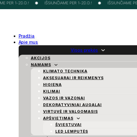
E PER 1-2D.D.!
IŠSIUNČIAME PER 1-2D.D.!
IŠSIUNČIAME PER 
Pradžia
Apie mus
Visos prekės
AKCIJOS
NAMAMS
KLIMATO TECHNIKA
AKSESUARAI IR REIKMENYS
HIGIENA
KILIMAI
VAZOS IR VAZONAI
DEKORATYVINIAI AUGALAI
VIRTUVĖ IR VALGOMASIS
APŠVIETIMAS
ŠVIESTUVAI
LED LEMPUTĖS