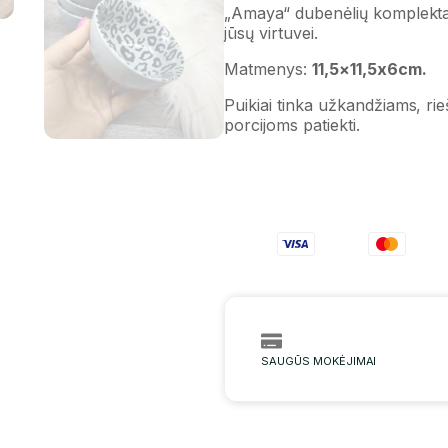
„Amaya“ dubenėlių komplekta
jūsų virtuvei.
Matmenys:
11,5×11,5x6cm.
Puikiai tinka užkandžiams, r
porcijoms patiekti.
SAUGŪS MOKĖJIMAI