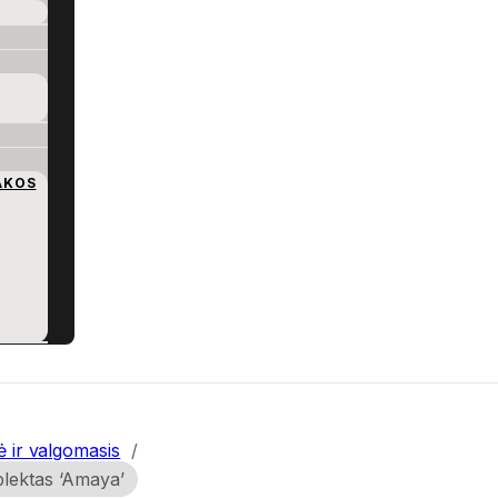
AKOS
ė ir valgomasis
/
lektas ‘Amaya’