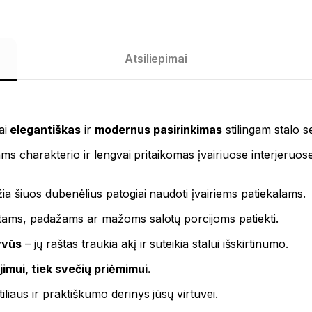
Atsiliepimai
ai
elegantiškas
ir
modernus pasirinkimas
stilingam stalo s
liams charakterio ir lengvai pritaikomas įvairiuose interjeruo
ia šiuos dubenėlius patogiai naudoti įvairiems patiekalams.
rtams, padažams ar mažoms salotų porcijoms patiekti.
yvūs
– jų raštas traukia akį ir suteikia stalui išskirtinumo.
imui, tiek svečių priėmimui.
liaus ir praktiškumo derinys jūsų virtuvei.