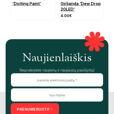
‘Dotting Paint’
Girlianda ‘Dew Drop
20LED’
4.00
€
Naujienlaiškis
Nepraleiskite naujienų ir naujausių pasiūlymų!
PRENUMERUOTI!