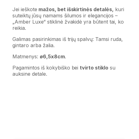
Jei ieškote
mažos, bet išskirtinės detalės,
kuri
suteiktų jūsų namams šilumos ir elegancijos –
„Amber Luxe“ stiklinė žvakidė yra būtent tai, ko
reikia.
Galimas pasirinkimas iš trijų spalvų: Tamsi ruda,
gintaro arba žalia.
Matmenys:
ø6,5x8cm
.
Pagamintos iš kokybiško bei
tvirto stiklo
su
auksine detale.