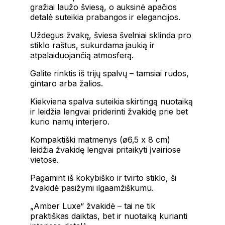
gražiai laužo šviesą, o auksinė apačios
detalė suteikia prabangos ir elegancijos.
Uždegus žvakę, šviesa švelniai sklinda pro
stiklo raštus, sukurdama jaukią ir
atpalaiduojančią atmosferą.
Galite rinktis iš trijų spalvų – tamsiai rudos,
gintaro arba žalios.
Kiekviena spalva suteikia skirtingą nuotaiką
ir leidžia lengvai priderinti žvakidę prie bet
kurio namų interjero.
Kompaktiški matmenys (ø6,5 x 8 cm)
leidžia žvakidę lengvai pritaikyti įvairiose
vietose.
Pagamint iš kokybiško ir tvirto stiklo, ši
žvakidė pasižymi ilgaamžiškumu.
„Amber Luxe“ žvakidė – tai ne tik
praktiškas daiktas, bet ir nuotaiką kurianti