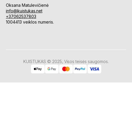
Oksana Matulevičienė
info@kuistukas.net
+37062537803
1004413 veiklos numeris.
KUISTUKAS © 2025, Visos teisės saugomos.