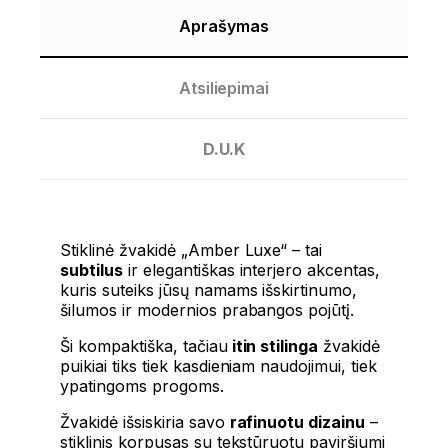
Aprašymas
Atsiliepimai
D.U.K
Stiklinė žvakidė „Amber Luxe“ – tai
subtilus
ir elegantiškas interjero akcentas,
kuris suteiks jūsų namams išskirtinumo,
šilumos ir modernios prabangos pojūtį.
Ši kompaktiška, tačiau
itin stilinga
žvakidė
puikiai tiks tiek kasdieniam naudojimui, tiek
ypatingoms progoms.
Žvakidė išsiskiria savo
rafinuotu dizainu
–
stiklinis korpusas su tekstūruotu paviršiumi