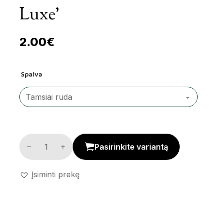
Luxe’
2.00
€
Spalva
Stiklinė žvakidė 'Amber Luxe' kiekis
Pasirinkite variantą
Įsiminti prekę