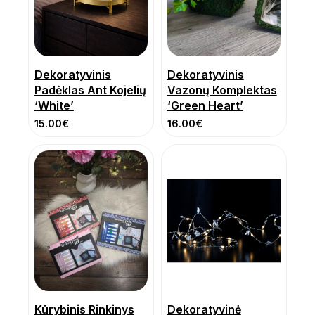
Dekoratyvinis
Dekoratyvinis
Padėklas Ant Kojelių
Vazonų Komplektas
‘White’
‘Green Heart’
15.00
€
16.00
€
Kūrybinis Rinkinys
Dekoratyvinė