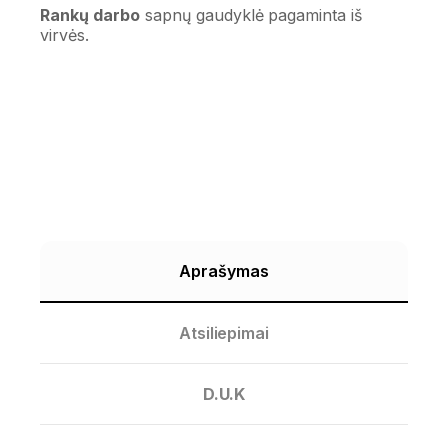
Rankų darbo
sapnų gaudyklė pagaminta iš
virvės.
Aprašymas
Atsiliepimai
D.U.K