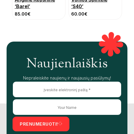
‘Barel’
‘S40’
85.00
€
60.00
€
Naujienlaiškis
Nepraleiskite naujienų ir naujausių pasiūlymų!
PRENUMERUOTI!