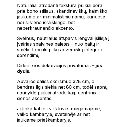
Natūraliai atrodanti tekstūra puikiai dera
prie boho stiliaus, skandinaviškų, kaimiško
jaukumo ar minimalistinių namų, kuriuose
norisi vieno išraiškingo, bet
neperkraunančio akcento.
Švelnus, neutralus atspalvis lengvai įsilieja į
įvairias spalvines paletes – nuo baltų ir
smėlio tonų iki pilkų ar žemiškų interjero
sprendimų.
Didelis šios dekoracijos privalumas –
jos
dydis.
Apvalios dalies skersmuo ø28 cm, o
bendras ilgis siekia net 80 cm, todėl sapnų
gaudyklė puikiai atrodo kaip centrinis
sienos akcentas.
Ji tinka kabinti virš lovos miegamajame,
vaiko kambaryje, svetainėje ar net
jaukiame prieškambaryje.