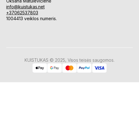
Oksana Matulevičienė
info@kuistukas.net
+37062537803
1004413 veiklos numeris.
KUISTUKAS © 2025, Visos teisės saugomos.