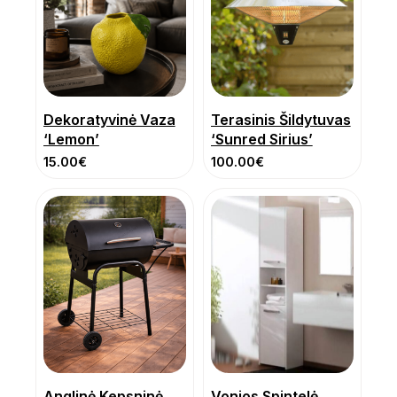
Dekoratyvinė Vaza
Terasinis Šildytuvas
‘Lemon’
‘Sunred Sirius’
15.00
€
100.00
€
Anglinė Kepsninė
Vonios Spintelė