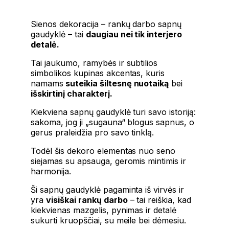
Sienos dekoracija – rankų darbo sapnų
gaudyklė – tai
daugiau nei tik interjero
detalė.
Tai jaukumo, ramybės ir subtilios
simbolikos kupinas akcentas, kuris
namams
suteikia šiltesnę nuotaiką
bei
išskirtinį charakterį.
Kiekviena sapnų gaudyklė turi savo istoriją:
sakoma, jog ji „sugauna“ blogus sapnus, o
gerus praleidžia pro savo tinklą.
Todėl šis dekoro elementas nuo seno
siejamas su apsauga, geromis mintimis ir
harmonija.
Ši sapnų gaudyklė pagaminta iš virvės ir
yra
visiškai rankų darbo
– tai reiškia, kad
kiekvienas mazgelis, pynimas ir detalė
sukurti kruopščiai, su meile bei dėmesiu.