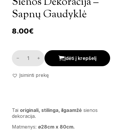
Sienos Dekoracija –
Sapnų Gaudyklė
8.00
€
Sienos dekoracija - Sapnų gaudyklė kiekis
Įdėti į krepšelį
Įsiminti prekę
Tai
originali, stilinga, ilgaamžė
sienos
dekoracija.
Matmenys:
ø28cm x 80cm.