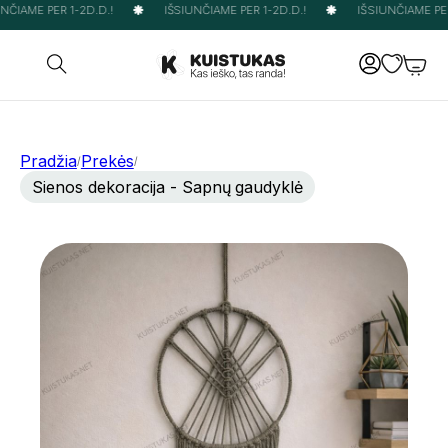
ČIAME PER 1-2D.D.!
IŠSIUNČIAME PER 1-2D.D.!
IŠSIUNČIAME PER 
Pradžia
Prekės
/
/
Sienos dekoracija - Sapnų gaudyklė