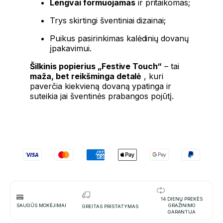
Lengvai formuojamas
ir pritaikomas;
Trys skirtingi šventiniai dizainai;
Puikus pasirinkimas kalėdinių dovanų
įpakavimui.
Šilkinis popierius „Festive Touch“
– tai
maža, bet reikšminga detalė
, kuri
paverčia kiekvieną dovaną ypatinga ir
suteikia jai šventinės prabangos pojūtį.
14 DIENŲ PREKĖS
SAUGŪS MOKĖJIMAI
GRAŽINIMO
GREITAS PRISTATYMAS
GARANTIJA