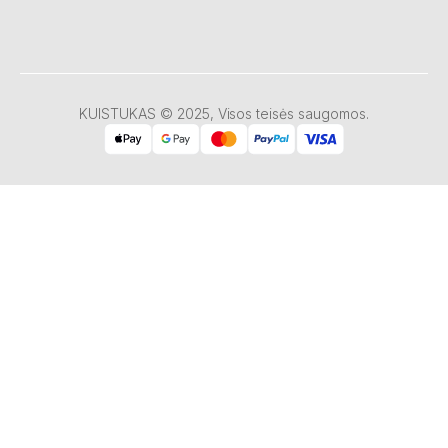
KUISTUKAS © 2025, Visos teisės saugomos.