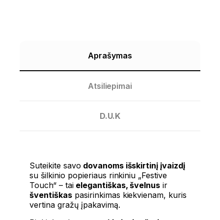
Aprašymas
Atsiliepimai
D.U.K
Suteikite savo
dovanoms išskirtinį įvaizdį
su
šilkinio popieriaus rinkiniu „Festive
Touch“
– tai
elegantiškas, švelnus
ir
šventiškas
pasirinkimas kiekvienam, kuris
vertina gražų įpakavimą.