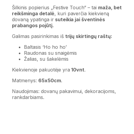
Šilkinis popierius „Festive Touch“
– tai
maža, bet
reikšminga detalė
, kuri paverčia kiekvieną
dovaną ypatinga ir
suteikia jai šventinės
prabangos pojūtį.
Galimas pasirinkimas iš
trijų skirtingų raštų:
Baltasis ‘Ho ho ho’
Raudonas su snaigėmis
Žalias, su šakelėmis
Kiekvienoje pakuotėje yra
10vnt
.
Matmenys:
65x50cm
.
Naudojimas: dovanų pakavimui, dekoracijoms,
rankdarbiams.