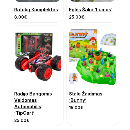
Ratukų Komplektas
Eglės Šaka ‘Lumos’
8.00
€
25.00
€
Radijo Bangomis
Stalo Žaidimas
Valdomas
‘Bunny’
Automobilis
15.00
€
‘TipCart’
25.00
€