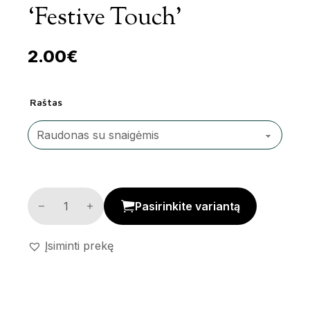
‘Festive Touch’
2.00
€
Raštas
Šilkinis popierius 'Festive Touch' kiekis
Pasirinkite variantą
Įsiminti prekę