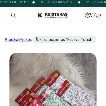
NČIAME PER 1-2D.D.!
IŠSIUNČIAME PER 1-2D.D.!
IŠSIUNČIAME PER
Pradžia
Prekės
Šilkinis popierius 'Festive Touch'
/
/