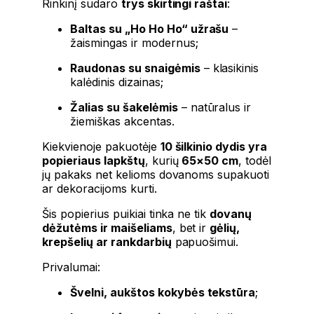
Rinkinį sudaro
trys skirtingi raštai
:
Baltas su „Ho Ho Ho“ užrašu
–
žaismingas ir modernus;
Raudonas su snaigėmis
– klasikinis
kalėdinis dizainas;
Žalias su šakelėmis
– natūralus ir
žiemiškas akcentas.
Kiekvienoje pakuotėje
10 šilkinio dydis yra
popieriaus lapkštų
, kurių
65×50 cm
, todėl
jų pakaks net kelioms dovanoms supakuoti
ar dekoracijoms kurti.
Šis popierius puikiai tinka ne tik
dovanų
dėžutėms ir maišeliams
, bet ir
gėlių,
krepšelių ar rankdarbių
papuošimui.
Privalumai:
Švelni, aukštos kokybės tekstūra
;