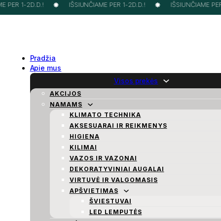
PER 1-2D.D.!
IŠSIUNČIAME PER 1-2D.D.!
IŠSIUNČIAME PER 1
Pradžia
Apie mus
Visos prekės
AKCIJOS
NAMAMS
KLIMATO TECHNIKA
AKSESUARAI IR REIKMENYS
HIGIENA
KILIMAI
VAZOS IR VAZONAI
DEKORATYVINIAI AUGALAI
VIRTUVĖ IR VALGOMASIS
APŠVIETIMAS
ŠVIESTUVAI
LED LEMPUTĖS