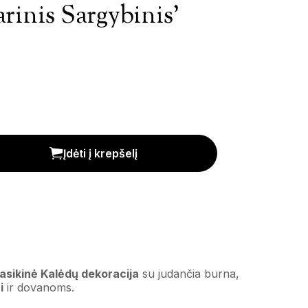
rinis Sargybinis’
' kiekis
Įdėti į krepšelį
lasikinė Kalėdų dekoracija
su judančia burna,
i
ir dovanoms.