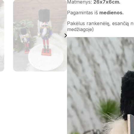
Matmenys:
26x7x6cm.
Pagamintas iš
medienos.
Pakėlus rankenėlę, esančią 
medžiagoje)
Video
grotuvas