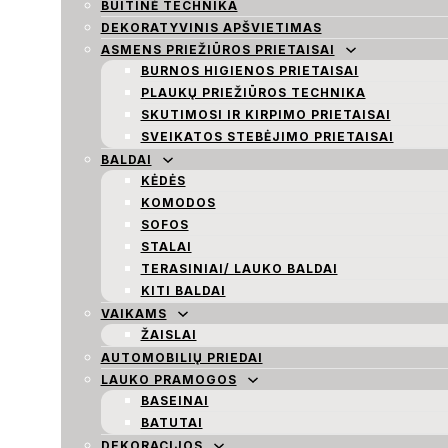
BUITINĖ TECHNIKA
DEKORATYVINIS APŠVIETIMAS
ASMENS PRIEŽIŪROS PRIETAISAI
BURNOS HIGIENOS PRIETAISAI
PLAUKŲ PRIEŽIŪROS TECHNIKA
SKUTIMOSI IR KIRPIMO PRIETAISAI
SVEIKATOS STEBĖJIMO PRIETAISAI
BALDAI
KĖDĖS
KOMODOS
SOFOS
STALAI
TERASINIAI/ LAUKO BALDAI
KITI BALDAI
VAIKAMS
ŽAISLAI
AUTOMOBILIŲ PRIEDAI
LAUKO PRAMOGOS
BASEINAI
BATUTAI
DEKORACIJOS