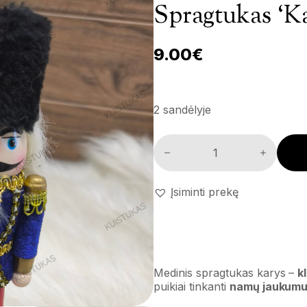
Spragtukas ‘Ka
9.00
€
2 sandėlyje
Spragtukas 'Karinis sargybinis
Įsiminti prekę
Medinis spragtukas karys –
k
puikiai tinkanti
namų jaukumu