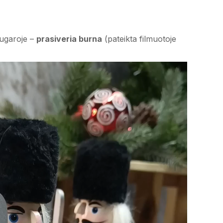
nugaroje –
prasiveria burna
(pateikta filmuotoje