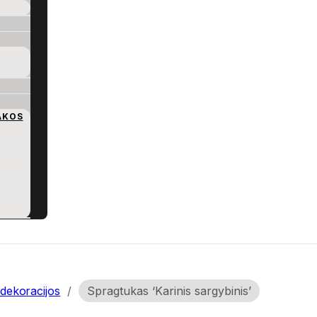
AKOS
dekoracijos
/
Spragtukas ‘Karinis sargybinis’