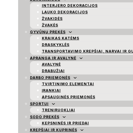
INTERJERO DEKORACIJOS
LAUKO DEKORACIJOS
ŽVAKIDĖS
ŽVAKĖS
GYVŪNŲ PREKĖS
KRAIKAS KATĖMS
DRASKYKLĖS
TRANSPORTAVIMO KREPŠIAI, NARVAI IR G
APRANGA IR AVALYNĖ
AVALYNĖ
DRABUŽIAI
DARBO PRIEMONĖS
TVIRTINIMO ELEMENTAI
ĮRANKIAI
APSAUGINĖS PRIEMONĖS
SPORTUI
TRENIRUOKLIAI
SODO PREKĖS
KEPSNINĖS IR PRIEDAI
KREPŠIAI IR KUPRINĖS