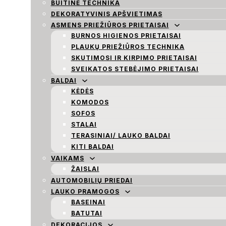
BUITINĖ TECHNIKA
DEKORATYVINIS APŠVIETIMAS
ASMENS PRIEŽIŪROS PRIETAISAI
BURNOS HIGIENOS PRIETAISAI
PLAUKŲ PRIEŽIŪROS TECHNIKA
SKUTIMOSI IR KIRPIMO PRIETAISAI
SVEIKATOS STEBĖJIMO PRIETAISAI
BALDAI
KĖDĖS
KOMODOS
SOFOS
STALAI
TERASINIAI/ LAUKO BALDAI
KITI BALDAI
VAIKAMS
ŽAISLAI
AUTOMOBILIŲ PRIEDAI
LAUKO PRAMOGOS
BASEINAI
BATUTAI
DEKORACIJOS