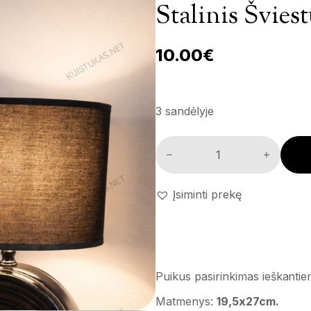
Stalinis Šviest
10.00
€
3 sandėlyje
Stalinis šviestuvas 'Black' kiek
Įsiminti prekę
Puikus pasirinkimas ieškanti
Matmenys:
19,5x27cm.