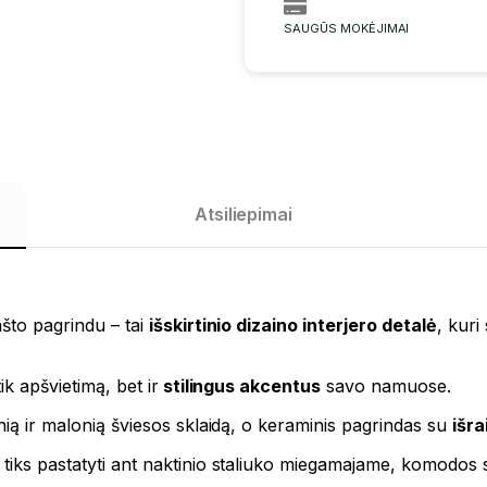
SAUGŪS MOKĖJIMAI
Atsiliepimai
ašto pagrindu – tai
išskirtinio dizaino interjero detalė
, kuri
ik apšvietimą, bet ir
stilingus akcentus
savo namuose.
lnią ir malonią šviesos sklaidą, o keraminis pagrindas su
išra
 tiks pastatyti ant naktinio staliuko miegamajame, komodos 