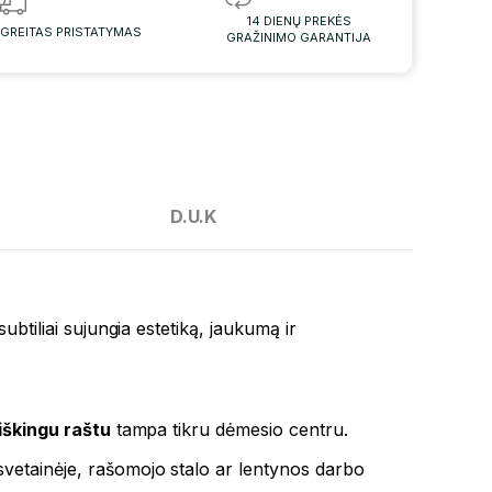
14 DIENŲ PREKĖS
GREITAS PRISTATYMAS
GRAŽINIMO GARANTIJA
D.U.K
 subtiliai sujungia estetiką, jaukumą ir
iškingu raštu
tampa tikru dėmesio centru.
svetainėje, rašomojo stalo ar lentynos darbo