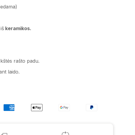
dedama)
iš
keramikos.
ykštės rašto padu.
nt laido.