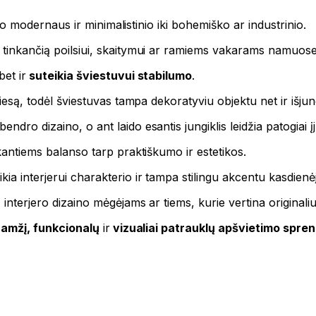
 nuo modernaus ir minimalistinio iki bohemiško ar industrinio.
i tinkančią poilsiui, skaitymui ar ramiems vakarams namuose
bet ir
suteikia šviestuvui stabilumo
.
viesą, todėl šviestuvas tampa dekoratyviu objektu net ir išjun
ro dizaino, o ant laido esantis jungiklis leidžia patogiai įju
škantiems balanso tarp praktiškumo ir estetikos.
ia interjerui charakterio ir tampa stilingu akcentu kasdienėj
s, interjero dizaino mėgėjams ar tiems, kurie vertina origin
aamžį, funkcionalų
ir
vizualiai patrauklų apšvietimo spre