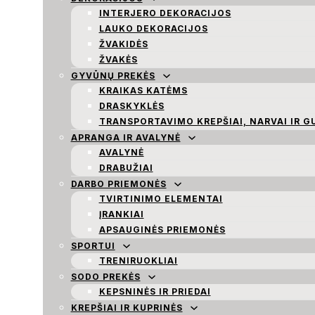
INTERJERO DEKORACIJOS
LAUKO DEKORACIJOS
ŽVAKIDĖS
ŽVAKĖS
GYVŪNŲ PREKĖS
KRAIKAS KATĖMS
DRASKYKLĖS
TRANSPORTAVIMO KREPŠIAI, NARVAI IR G
APRANGA IR AVALYNĖ
AVALYNĖ
DRABUŽIAI
DARBO PRIEMONĖS
TVIRTINIMO ELEMENTAI
ĮRANKIAI
APSAUGINĖS PRIEMONĖS
SPORTUI
TRENIRUOKLIAI
SODO PREKĖS
KEPSNINĖS IR PRIEDAI
KREPŠIAI IR KUPRINĖS