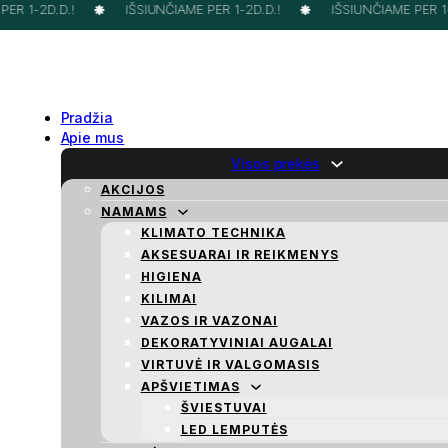
ER 1-2D.D.!
IŠSIUNČIAME PER 1-2D.D.!
IŠSIUNČIAME PER 1-2
Pradžia
Apie mus
Visos prekės
AKCIJOS
NAMAMS
KLIMATO TECHNIKA
AKSESUARAI IR REIKMENYS
HIGIENA
KILIMAI
VAZOS IR VAZONAI
DEKORATYVINIAI AUGALAI
VIRTUVĖ IR VALGOMASIS
APŠVIETIMAS
ŠVIESTUVAI
LED LEMPUTĖS