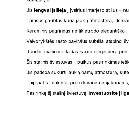
Jis
lengvai įsilieja
į įvairius interjero stilius –
Tamsus gaubtas kuria jaukią atmosferą, idealia
Keraminis pagrindas ne tik atrodo elegantiškai, 
Vaivorykštės rašto paviršius subtiliai atspindi š
Juodas maitinimo laidas harmoningai dera prie bend
Šis stalinis šviestuvas – puikus pasirinkimas ie
Jis padeda sukurti jaukią namų atmosferą, suteik
Taip pat tai gali būti puiki dovana naujakuriam
Pasirinkę šį stalinį šviestuvą, i
nvestuosite į ilg