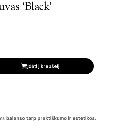
uvas ‘Black’
is
Įdėti į krepšelį
ems
balanso tarp praktiškumo ir estetikos.