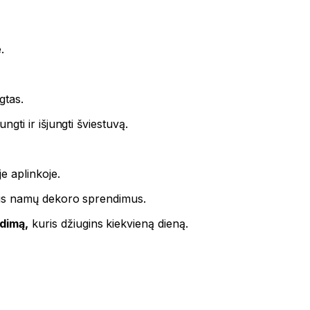
.
gtas.
ngti ir išjungti šviestuvą.
e aplinkoje.
alius namų dekoro sprendimus.
ndimą,
kuris džiugins kiekvieną dieną.