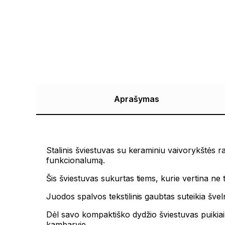
Aprašymas
Stalinis šviestuvas su keraminiu vaivorykštės r
funkcionalumą.
Šis šviestuvas sukurtas tiems, kurie vertina ne t
Juodos spalvos tekstilinis gaubtas suteikia šve
Dėl savo kompaktiško dydžio šviestuvas puikiai
kambaryje.