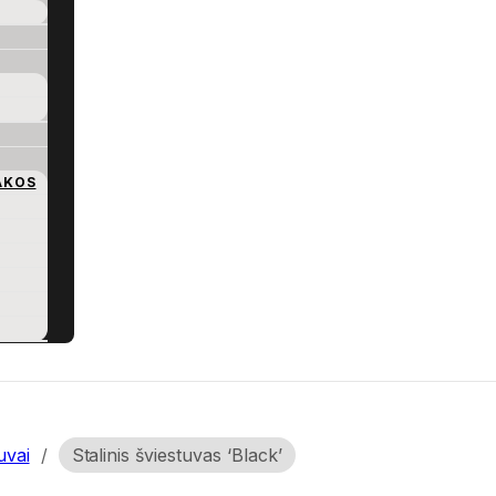
AKOS
uvai
/
Stalinis šviestuvas ‘Black’