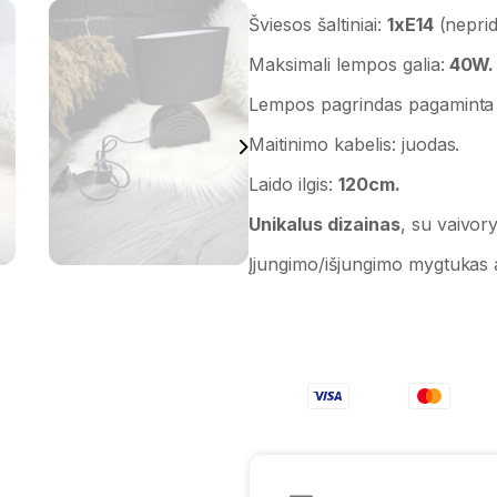
Šviesos šaltiniai:
1xE14
(nepri
Maksimali lempos galia:
40W.
Lempos pagrindas pagaminta 
Maitinimo kabelis: juodas.
Laido ilgis:
120cm.
Unikalus dizainas
, su vaivor
Įjungimo/išjungimo mygtukas a