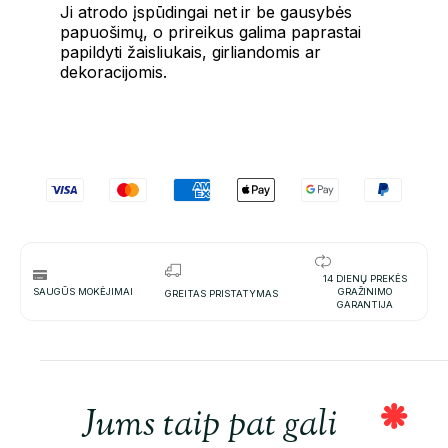
Ji atrodo įspūdingai net ir be gausybės
papuošimų, o prireikus galima paprastai
papildyti žaisliukais, girliandomis ar
dekoracijomis.
14 DIENŲ PREKĖS
SAUGŪS MOKĖJIMAI
GRAŽINIMO
GREITAS PRISTATYMAS
GARANTIJA
Jums taip pat gali