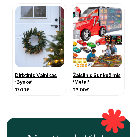
Dirbtinis Vainikas
Žaislinis Sunkežimis
‘Byske’
‘Metal’
17.00
€
26.00
€