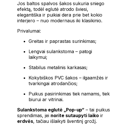
Jos baltos spalvos šakos sukuria sniego
efektą, todėl eglutė atrodo šviesi,
elegantiška ir puikiai dera prie bet kokio
interjero – nuo modernaus iki klasikinio.
Privalumai:
Greitas ir paprastas surinkimas;
Lengvai sulankstoma – patogi
laikymui;
Stabilus metalinis karkasas;
Kokybiškos PVC šakos – ilgaamžės ir
tvarkingai atrodančios;
Puikus pasirinkimas tiek namams, tiek
biurui ar vitrinai.
Sulankstoma eglutė „Pop-up“
– tai puikus
sprendimas, jei
norite sutaupyti laiko
ir
erdvės
, tačiau išlaikyti šventinį grožį.