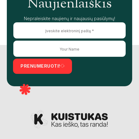
Naujienlaiškis
Nepraleiskite naujienų ir naujausių pasiūlymų!
PRENUMERUOTI!