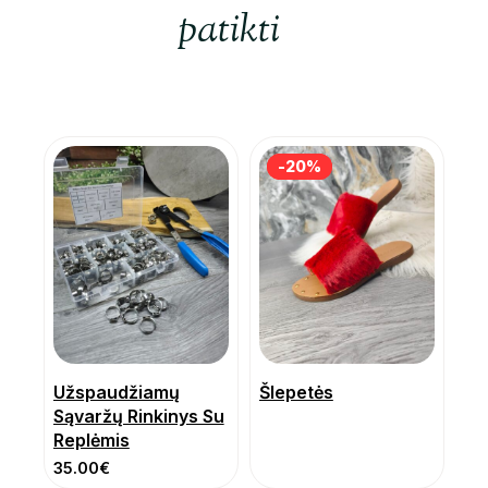
patikti
-20%
-20%
Užspaudžiamų
Šlepetės
Sąvaržų Rinkinys Su
Replėmis
35.00
€