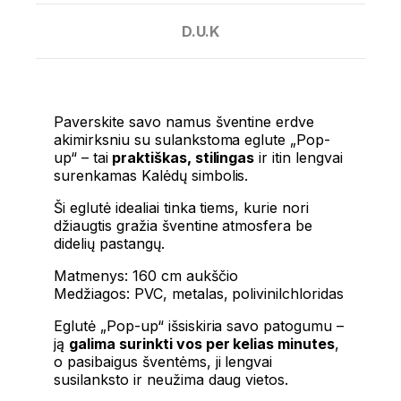
D.U.K
Paverskite savo namus šventine erdve
akimirksniu su sulankstoma eglute „Pop-
up“ – tai
praktiškas, stilingas
ir itin lengvai
surenkamas Kalėdų simbolis.
Ši eglutė idealiai tinka tiems, kurie nori
džiaugtis gražia šventine atmosfera be
didelių pastangų.
Matmenys: 160 cm aukščio
Medžiagos: PVC, metalas, polivinilchloridas
Eglutė „Pop-up“ išsiskiria savo patogumu –
ją
galima surinkti vos per kelias minutes
,
o pasibaigus šventėms, ji lengvai
susilanksto ir neužima daug vietos.