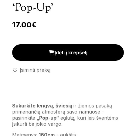
‘Pop-Up’
17.00
€
Sulankstoma eglutė 'Pop-up' kiekis
Įdėti į krepšelį
Įsiminti prekę
Sukurkite lengvą, šviesią
ir žiemos pasaką
primenančią atmosferą savo namuose –
pasirinkite
„Pop-up“
eglutę, kuri leis šventėms
įsikurti be jokio vargo.
Matmenys:
160cm
– aukštis.