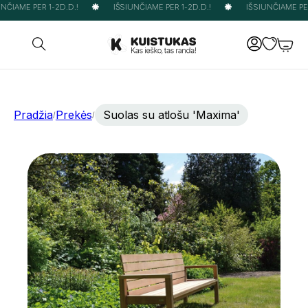
NČIAME PER 1-2D.D.!
IŠSIUNČIAME PER 1-2D.D.!
IŠSIUNČIAME PER 
Pradžia
Prekės
Suolas su atlošu 'Maxima'
/
/