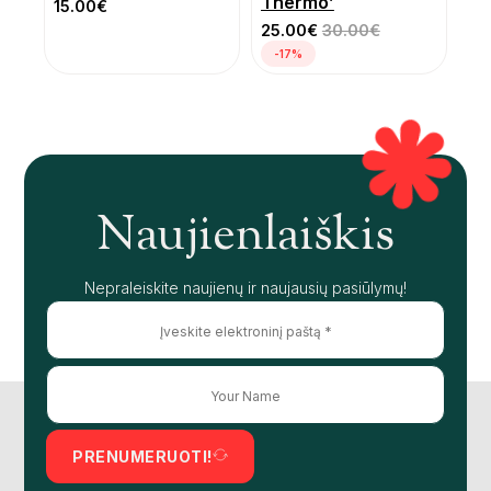
Thermo’
15.00
€
25.00
€
30.00
€
-17%
Naujienlaiškis
Nepraleiskite naujienų ir naujausių pasiūlymų!
PRENUMERUOTI!