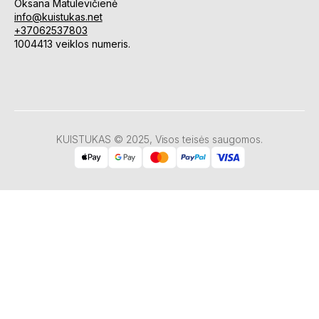
Oksana Matulevičienė
info@kuistukas.net
+37062537803
1004413 veiklos numeris.
KUISTUKAS © 2025, Visos teisės saugomos.