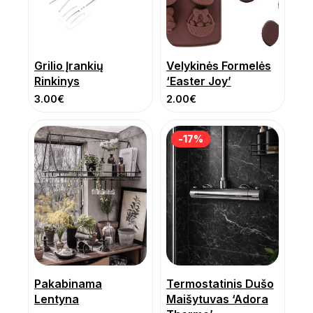
Grilio Įrankių
Velykinės Formelės
Rinkinys
‘Easter Joy’
3.00
€
2.00
€
-17%
-17%
Pakabinama
Termostatinis Dušo
Lentyna
Maišytuvas ‘Adora