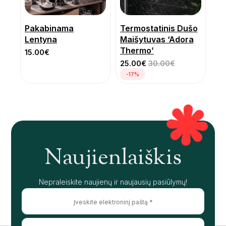
Pakabinama
Termostatinis Dušo
Lentyna
Maišytuvas ‘Adora
Thermo’
15.00
€
25.00
€
30.00
€
-17%
Naujienlaiškis
Nepraleiskite naujienų ir naujausių pasiūlymų!