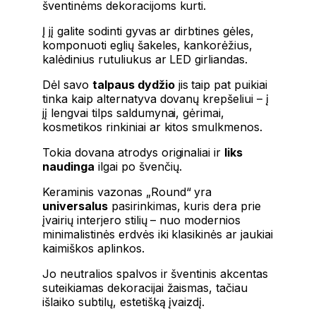
šventinėms dekoracijoms kurti.
Į jį galite sodinti gyvas ar dirbtines gėles,
komponuoti eglių šakeles, kankorėžius,
kalėdinius rutuliukus ar LED girliandas.
Dėl savo
talpaus dydžio
jis taip pat puikiai
tinka kaip alternatyva dovanų krepšeliui – į
jį lengvai tilps saldumynai, gėrimai,
kosmetikos rinkiniai ar kitos smulkmenos.
Tokia dovana atrodys originaliai ir
liks
naudinga
ilgai po švenčių.
Keraminis vazonas „Round“ yra
universalus
pasirinkimas, kuris dera prie
įvairių interjero stilių – nuo ​​modernios
minimalistinės erdvės iki klasikinės ar jaukiai
kaimiškos aplinkos.
Jo neutralios spalvos ir šventinis akcentas
suteikiamas dekoracijai žaismas, tačiau
išlaiko subtilų, estetišką įvaizdį.