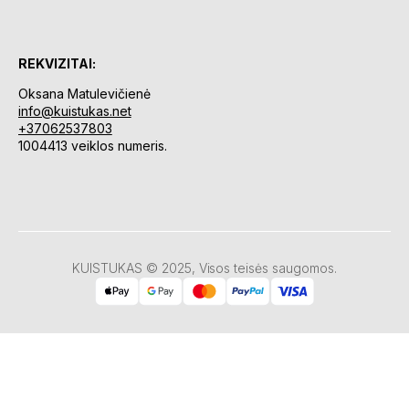
REKVIZITAI:
Oksana Matulevičienė
info@kuistukas.net
+37062537803
1004413 veiklos numeris.
KUISTUKAS © 2025, Visos teisės saugomos.