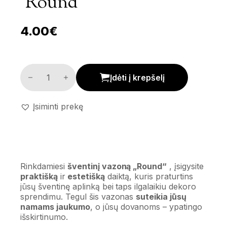
‘Round’
4.00
€
Šventinis vazonas 'Round' kiekis
Įdėti į krepšelį
Įsiminti prekę
Rinkdamiesi
šventinį vazoną „Round“
, įsigysite
praktišką
ir
estetišką
daiktą, kuris praturtins
jūsų šventinę aplinką bei taps ilgalaikiu dekoro
sprendimu. Tegul šis vazonas
suteikia jūsų
namams jaukumo
, o jūsų dovanoms – ypatingo
išskirtinumo.