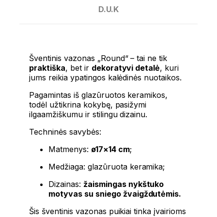
D.U.K
Šventinis vazonas „Round“
– tai ne tik
praktiška
, bet ir
dekoratyvi detalė
, kuri
jums reikia ypatingos kalėdinės nuotaikos.
Pagamintas iš glazūruotos keramikos,
todėl užtikrina kokybę, pasižymi
ilgaamžiškumu ir stilingu dizainu.
Techninės savybės:
Matmenys:
ø17×14 cm
;
Medžiaga: glazūruota keramika;
Dizainas:
žaismingas nykštuko
motyvas su sniego žvaigždutėmis.
Šis šventinis vazonas puikiai tinka įvairioms