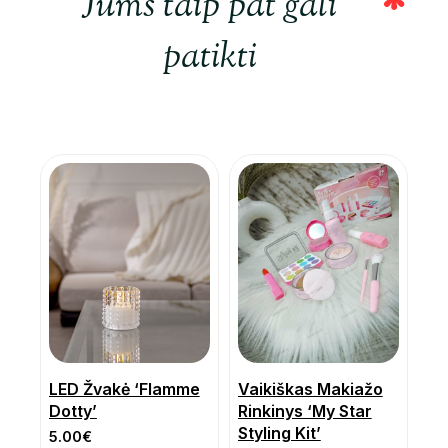
Jums taip pat gali
patikti
LED Žvakė ‘Flamme
Vaikiškas Makiažo
Dotty’
Rinkinys ‘My Star
Styling Kit’
5.00
€