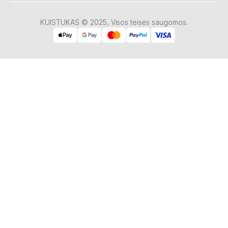
KUISTUKAS © 2025, Visos teisės saugomos.