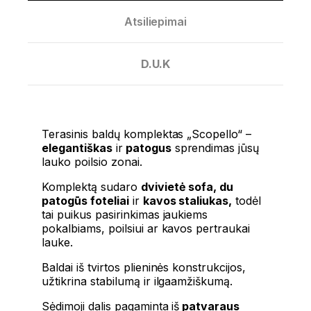
Atsiliepimai
D.U.K
Terasinis baldų komplektas „Scopello“ –
elegantiškas
ir
patogus
sprendimas jūsų
lauko poilsio zonai.
Komplektą sudaro
dvivietė sofa, du
patogūs foteliai
ir
kavos staliukas,
todėl
tai puikus pasirinkimas jaukiems
pokalbiams, poilsiui ar kavos pertraukai
lauke.
Baldai iš tvirtos plieninės konstrukcijos,
užtikrina stabilumą ir ilgaamžiškumą.
Sėdimoji dalis pagaminta iš
patvaraus