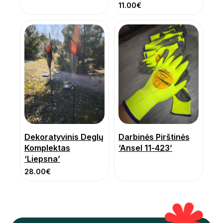
11.00
€
Dekoratyvinis Deglų
Darbinės Pirštinės
Komplektas
‘Ansel 11-423’
‘Liepsna’
28.00
€