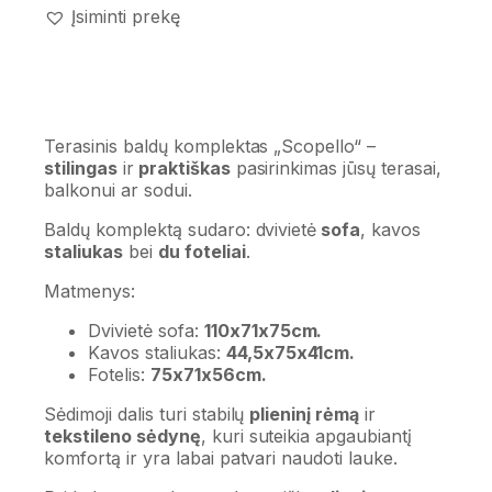
Įsiminti prekę
Terasinis baldų komplektas „Scopello“ –
stilingas
ir
praktiškas
pasirinkimas jūsų terasai,
balkonui ar sodui.
Baldų komplektą sudaro: dvivietė
sofa
, kavos
staliukas
bei
du foteliai
.
Matmenys:
Dvivietė sofa:
110x71x75cm.
Kavos staliukas:
44,5x75x41cm.
Fotelis:
75x71x56cm.
Sėdimoji dalis turi stabilų
plieninį rėmą
ir
tekstileno sėdynę
, kuri suteikia apgaubiantį
komfortą ir yra labai patvari naudoti lauke.