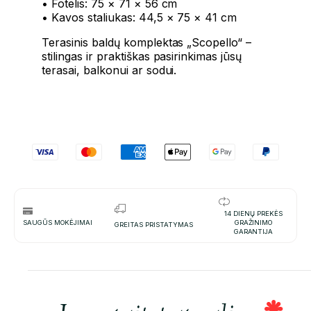
• Fotelis: 75 × 71 × 56 cm
• Kavos staliukas: 44,5 × 75 × 41 cm
Terasinis baldų komplektas „Scopello“ –
stilingas ir praktiškas pasirinkimas jūsų
terasai, balkonui ar sodui.
14 DIENŲ PREKĖS
SAUGŪS MOKĖJIMAI
GRAŽINIMO
GREITAS PRISTATYMAS
GARANTIJA