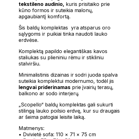
tekstileno audinio,
kuris prisitaiko prie
kūno formos ir suteikia malonų,
apgaubiantį komfortą.
Šis baldų komplektas yra atsparus oro
sąlygoms ir puikiai tinka naudoti lauko
erdvėse.
Komplektą papildo elegantiškas kavos
staliukas su plieniniu rėmu ir stikliniu
stalviršiu.
Minimalistinis dizainas ir sodri juoda spalva
suteikia komplektui modernumo, todėl jis
lengvai priderinamas
prie įvairių terasų,
balkono ar sodo interjerų.
„Scopello“ baldų komplektas gali sukurti
stilingą lauko poilsio erdvę, kur su draugais
ar šeima patogiai leisite laiką.
Matmenys:
• Dvivietė sofa: 110 × 71 × 75 cm