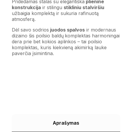
Pridedamas stalas su elegantiška
plienine
konstrukcija
ir stilingu
stikliniu stalviršiu
užbaigia komplektą ir sukuria rafinuotą
atmosferą.
Dėl savo sodrios
juodos spalvos
ir modernaus
dizaino šis poilsio baldų komplektas harmoningai
dera prie bet kokios aplinkos – tai poilsio
komplektas, kuris kiekvieną akimirką lauke
paverčia įsimintina.
Aprašymas