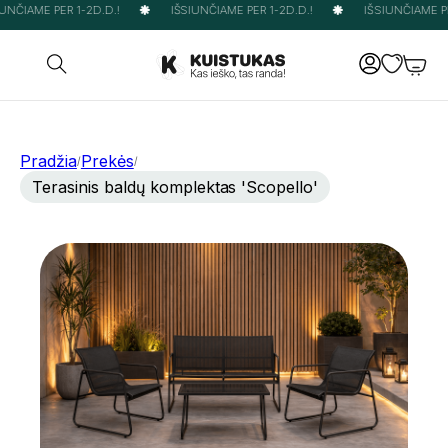
NČIAME PER 1-2D.D.!
IŠSIUNČIAME PER 1-2D.D.!
IŠSIUNČIAME PER
Pradžia
Prekės
/
/
Terasinis baldų komplektas 'Scopello'