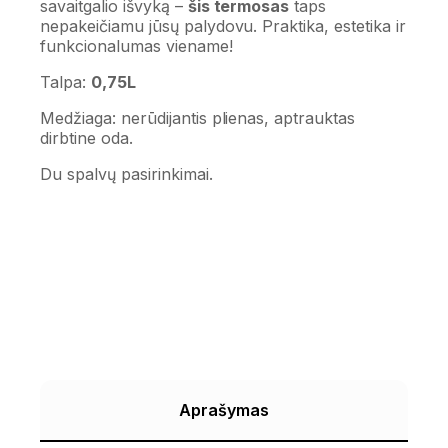
savaitgalio išvyką –
šis termosas
taps
nepakeičiamu jūsų palydovu. Praktika, estetika ir
funkcionalumas viename!
Talpa:
0,75L
Medžiaga: nerūdijantis plienas, aptrauktas
dirbtine oda.
Du spalvų pasirinkimai.
Aprašymas