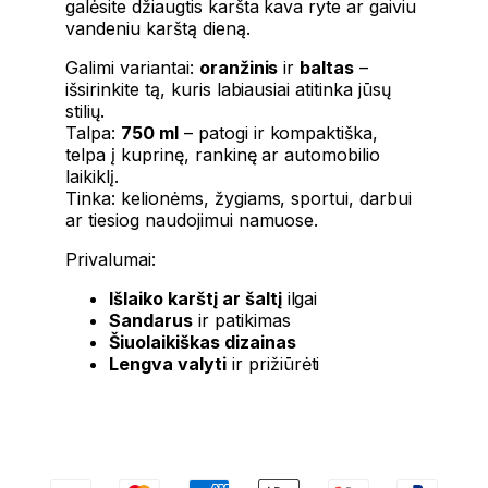
galėsite džiaugtis karšta kava ryte ar gaiviu
vandeniu karštą dieną.
Galimi variantai:
oranžinis
ir
baltas
–
išsirinkite tą, kuris labiausiai atitinka jūsų
stilių.
Talpa:
750 ml
– patogi ir kompaktiška,
telpa į kuprinę, rankinę ar automobilio
laikiklį.
Tinka: kelionėms, žygiams, sportui, darbui
ar tiesiog naudojimui namuose.
Privalumai:
Išlaiko karštį ar šaltį
ilgai
Sandarus
ir patikimas
Šiuolaikiškas dizainas
Lengva valyti
ir prižiūrėti