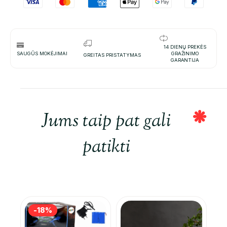
14 DIENŲ PREKĖS
SAUGŪS MOKĖJIMAI
GRAŽINIMO
GREITAS PRISTATYMAS
GARANTIJA
Jums taip pat gali
patikti
-18%
-18%