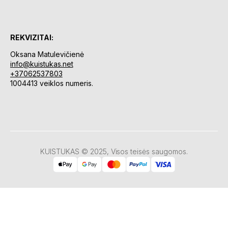
REKVIZITAI:
Oksana Matulevičienė
info@kuistukas.net
+37062537803
1004413 veiklos numeris.
KUISTUKAS © 2025, Visos teisės saugomos.