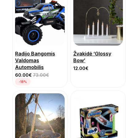
Radijo Bangomis
Žvakidė ‘Glossy
Valdomas
Bow’
Automobilis
12.00
€
60.00
€
73.00
€
-18%