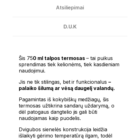
Atsiliepimai
D.U.K
Šis 75
0 ml talpos termosas
– tai puikus
sprendimas tiek kelionėms, tiek kasdieniam
naudojimui.
Jis ne tik stilingas, bet ir funkcionalus
–
palaiko šilumą ar vėsą daugelį valandų.
Pagamintas iš kokybiškų medžiagų, šis
termosas užtikrina sandarų uždarymą, o
dėl patogaus dangtelio jis gali būti
naudojamas kaip puodelis.
Dvigubos sienelės konstrukcija leidžia
išlaikyti gėrimo temperatūrą ilgam, todėl