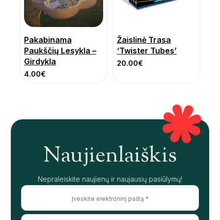
Pakabinama
Žaislinė Trasa
Paukščių Lesykla –
‘Twister Tubes’
Girdykla
20.00
€
4.00
€
Naujienlaiškis
Nepraleiskite naujienų ir naujausių pasiūlymų!