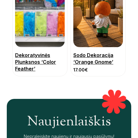
Dekoratyvinės
Sodo Dekoracija
Plunksnos ‘Color
‘Orange Gnome’
Feather’
17.00
€
Naujienlaiškis
Nepraleiskite naujienų ir naujausių pasiūlymų!