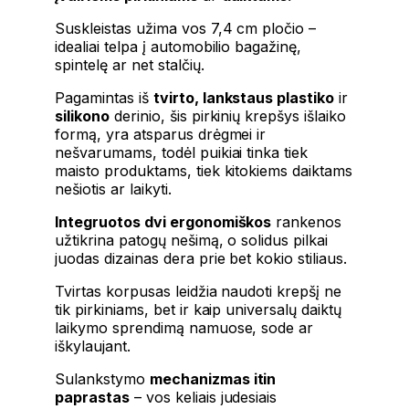
Suskleistas užima vos 7,4 cm pločio –
idealiai telpa į automobilio bagažinę,
spintelę ar net stalčių.
Pagamintas iš
tvirto, lankstaus plastiko
ir
silikono
derinio, šis pirkinių krepšys išlaiko
formą, yra atsparus drėgmei ir
nešvarumams, todėl puikiai tinka tiek
maisto produktams, tiek kitokiems daiktams
nešiotis ar laikyti.
Integruotos dvi ergonomiškos
rankenos
užtikrina patogų nešimą, o solidus pilkai
juodas dizainas dera prie bet kokio stiliaus.
Tvirtas korpusas leidžia naudoti krepšį ne
tik pirkiniams, bet ir kaip universalų daiktų
laikymo sprendimą namuose, sode ar
iškylaujant.
Sulankstymo
mechanizmas itin
paprastas
– vos keliais judesiais