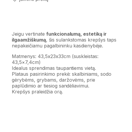
Jeigu vertinate
funkcionalumą, estetiką ir
ilgaamžiškumą
, šis sulankstomas krepšys taps
nepakeičiamu pagalbininku kasdienybėje.
Matmenys: 43,5x23x33cm (suskleistas:
43,5×7,4cm)
Idealus sprendimas taupantiems vietą.
Plataus pasirinkimo prekė: skalbiniams, sodo
gėrybėms, grybams, daržovėms, prie
paplūdimio ar tiesiog sandėliavimui.
Krepšys praleidžia orą.