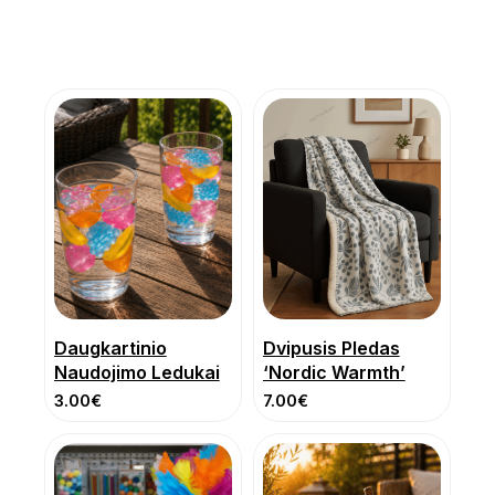
Daugkartinio
Dvipusis Pledas
Naudojimo Ledukai
‘Nordic Warmth’
3.00
€
7.00
€