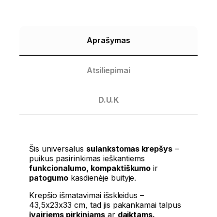
Aprašymas
Atsiliepimai
D.U.K
Šis universalus
sulankstomas krepšys
–
puikus pasirinkimas ieškantiems
funkcionalumo, kompaktiškumo
ir
patogumo
kasdienėje buityje.
Krepšio išmatavimai išskleidus –
43,5x23x33 cm, tad jis pakankamai talpus
įvairiems pirkiniams
ar
daiktams.