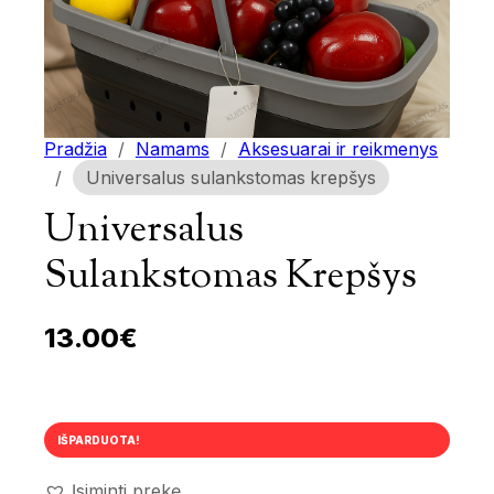
Pradžia
/
Namams
/
Aksesuarai ir reikmenys
/
Universalus sulankstomas krepšys
Universalus
Sulankstomas Krepšys
13.00
€
IŠPARDUOTA!
Įsiminti prekę