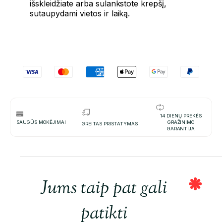
išskleidžiate arba sulankstote krepšį,
sutaupydami vietos ir laiką.
14 DIENŲ PREKĖS
SAUGŪS MOKĖJIMAI
GRAŽINIMO
GREITAS PRISTATYMAS
GARANTIJA
Jums taip pat gali
patikti