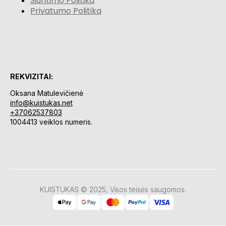
Siuntimo Politika
Privatumo Politika
REKVIZITAI:
Oksana Matulevičienė
info@kuistukas.net
+37062537803
1004413 veiklos numeris.
KUISTUKAS © 2025, Visos teisės saugomos.