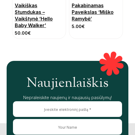
Vaikiškas
Pakabinamas
Stumdukas –
Paveikslas ‘Miško
Vaikštynė ‘Hello
Ramybė’
Baby Walker’
5.00
€
50.00
€
Naujienlaiškis
Nepraleiskite naujienų ir naujausių pasiūlymų!