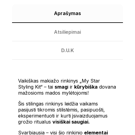
Aprašymas
Atsiliepimai
D.U.K
Vaikiškas makiažo rinkinys „My Star
Styling Kit“ – tai
smag
i ir
kūrybiška
dovana
mažosioms mados mylėtojoms!
Šis stilingas rinkinys leidžia vaikams
pasijusti tikromis stilistėmis, pasipuošti,
eksperimentuoti ir kurti įsivaizduojamus
grožio ritualus
visiškai saugiai.
Svarbiausia – visi šio rinkinio
elementai