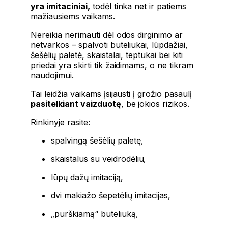
yra imitaciniai,
todėl tinka net ir patiems
mažiausiems vaikams.
Nereikia nerimauti dėl odos dirginimo ar
netvarkos – spalvoti buteliukai, lūpdažiai,
šešėlių paletė, skaistalai, teptukai bei kiti
priedai yra skirti tik žaidimams, o ne tikram
naudojimui.
Tai leidžia vaikams įsijausti į grožio pasaulį
pasitelkiant vaizduotę
, be jokios rizikos.
Rinkinyje rasite:
spalvingą šešėlių paletę,
skaistalus su veidrodėliu,
lūpų dažų imitaciją,
dvi makiažo šepetėlių imitacijas,
„purškiamą“ buteliuką,