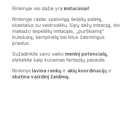
Rinkinyje visi dažai yra
imitaciniai!
Rinkinyje rasite: spalvingą šešėlių paletę,
skaistalus su veidrodėliu, lūpų dažų imitaciją, dvi
makiažo šepetėlių imitacijas, „purškiamą“
buteliuką, kempinėlę bei kitus žaismingus
priedus.
Sužadinkite savo vaiko
meninį potencialą,
stebėkite kaip kuriamas fantazijų pasaulis.
Rinkinys
lavina rankų
ir
akių koordinacij
ą ir
skatina vaizdinį žaidimą.