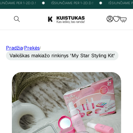
UNČIAME PER 1-2D.D.!
IŠSIUNČIAME PER 1-2D.D.!
IŠSIUNČIAME PER
Pradžia
Prekės
/
/
Vaikiškas makiažo rinkinys 'My Star Styling Kit'