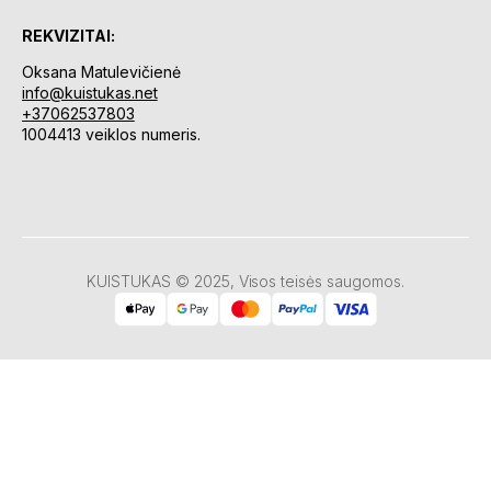
REKVIZITAI:
Oksana Matulevičienė
info@kuistukas.net
+37062537803
1004413 veiklos numeris.
KUISTUKAS © 2025, Visos teisės saugomos.