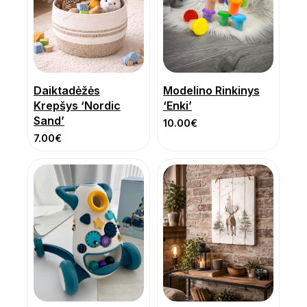
Daiktadėžės
Modelino Rinkinys
Krepšys ‘Nordic
‘Enki’
Sand’
10.00
€
7.00
€