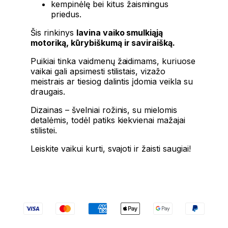
kempinėlę bei kitus žaismingus
priedus.
Šis rinkinys
lavina vaiko smulkiąją
motoriką, kūrybiškumą ir saviraišką.
Puikiai tinka vaidmenų žaidimams, kuriuose
vaikai gali apsimesti stilistais, vizažo
meistrais ar tiesiog dalintis įdomia veikla su
draugais.
Dizainas – švelniai rožinis, su mielomis
detalėmis, todėl patiks kiekvienai mažajai
stilistei.
Leiskite vaikui kurti, svajoti ir žaisti saugiai!