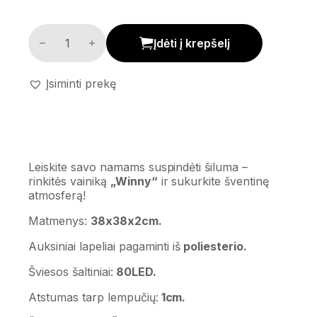
Vainikas 'Winny' kiekis
Įdėti į krepšelį
Įsiminti prekę
Leiskite savo namams suspindėti šiluma –
rinkitės vainiką
„Winny“
ir sukurkite šventinę
atmosferą!
Matmenys:
38x38x2cm.
Auksiniai lapeliai pagaminti iš
poliesterio.
Šviesos šaltiniai:
80LED.
Atstumas tarp lempučių:
1cm.