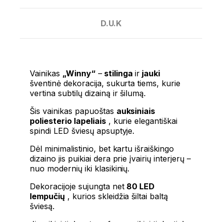
D.U.K
Vainikas
„Winny“
–
stilinga
ir
jauki
šventinė dekoracija, sukurta tiems, kurie
vertina subtilų dizainą ir šilumą.
Šis vainikas papuoštas
auksiniais
poliesterio lapeliais
, kurie elegantiškai
spindi LED šviesų apsuptyje.
Dėl minimalistinio, bet kartu išraiškingo
dizaino jis puikiai dera prie įvairių interjerų –
nuo ​​modernių iki klasikinių.
Dekoracijoje sujungta net
80 LED
lempučių
, kurios skleidžia šiltai baltą
šviesą.