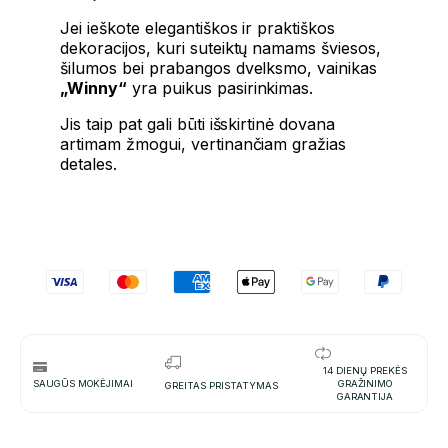
Jei ieškote elegantiškos ir praktiškos
dekoracijos, kuri suteiktų namams šviesos,
šilumos bei prabangos dvelksmo, vainikas
„Winny“
yra puikus pasirinkimas.
Jis taip pat gali būti išskirtinė dovana
artimam žmogui, vertinančiam gražias
detales.
14 DIENŲ PREKĖS
SAUGŪS MOKĖJIMAI
GRAŽINIMO
GREITAS PRISTATYMAS
GARANTIJA