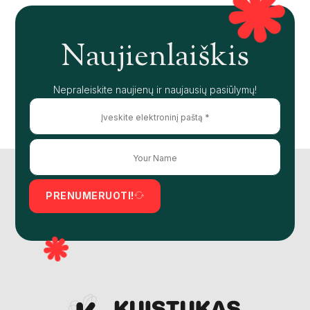
Naujienlaiškis
Nepraleiskite naujienų ir naujausių pasiūlymų!
PRENUMERUOTI!