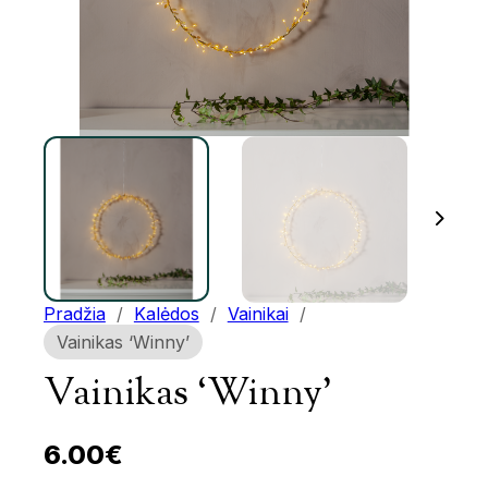
Pradžia
/
Kalėdos
/
Vainikai
/
Vainikas ‘Winny’
Vainikas ‘Winny’
6.00
€