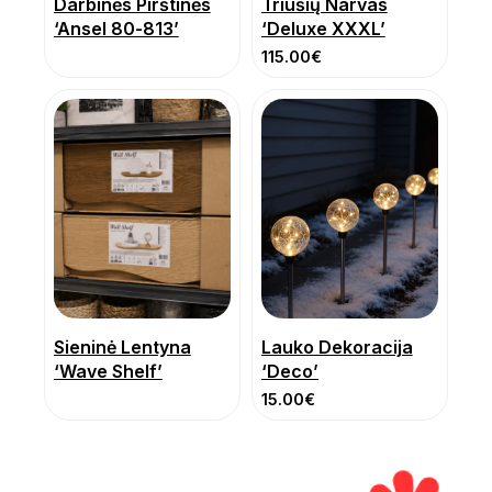
Darbinės Pirštinės
Triušių Narvas
‘Ansel 80-813’
‘Deluxe XXXL’
115.00
€
Sieninė Lentyna
Lauko Dekoracija
‘Wave Shelf’
‘Deco’
15.00
€