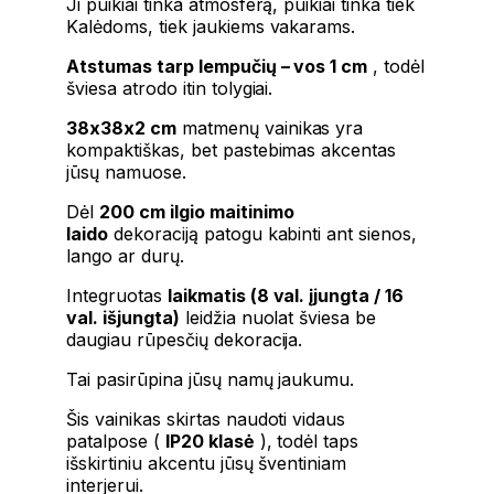
Ji puikiai tinka atmosferą, puikiai tinka tiek
Kalėdoms, tiek jaukiems vakarams.
Atstumas tarp lempučių – vos 1 cm
, todėl
šviesa atrodo itin tolygiai.
38x38x2 cm
matmenų vainikas yra
kompaktiškas, bet pastebimas akcentas
jūsų namuose.
Dėl
200 cm ilgio maitinimo
laido
dekoraciją patogu kabinti ant sienos,
lango ar durų.
Integruotas
laikmatis (8 val. įjungta / 16
val. išjungta)
leidžia nuolat šviesa be
daugiau rūpesčių dekoracija.
Tai pasirūpina jūsų namų jaukumu.
Šis vainikas skirtas naudoti vidaus
patalpose (
IP20 klasė
), todėl taps
išskirtiniu akcentu jūsų šventiniam
interjerui.