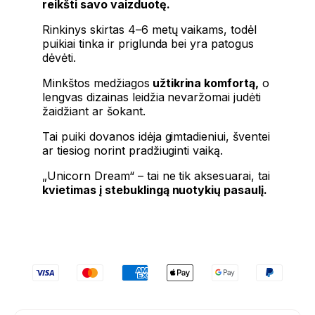
reikšti savo vaizduotę.
Rinkinys skirtas 4–6 metų vaikams, todėl
puikiai tinka ir priglunda bei yra patogus
dėvėti.
Minkštos medžiagos
užtikrina komfortą,
o
lengvas dizainas leidžia nevaržomai judėti
žaidžiant ar šokant.
Tai puiki dovanos idėja gimtadieniui, šventei
ar tiesiog norint pradžiuginti vaiką.
„Unicorn Dream“ – tai ne tik aksesuarai, tai
kvietimas į stebuklingą nuotykių pasaulį.