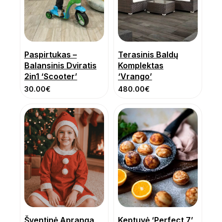
Paspirtukas –
Terasinis Baldų
Balansinis Dviratis
Komplektas
2in1 ‘Scooter’
‘Vrango’
30.00
€
480.00
€
Šventinė Apranga
Keptuvė ‘Perfect 7’