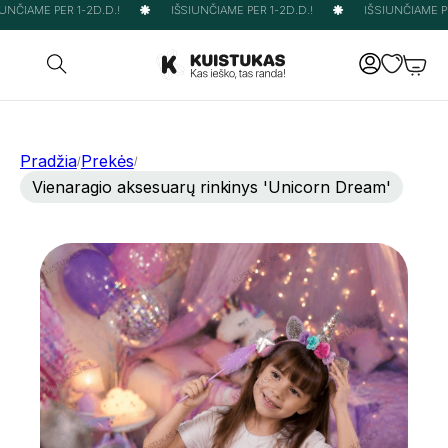
UNČIAME PER 1-2D.D.!
IŠSIUNČIAME PER 1-2D.D.!
IŠSIUNČIAME PER
Pradžia
Prekės
/
/
Vienaragio aksesuarų rinkinys 'Unicorn Dream'