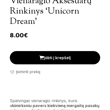
Vienaragio Aksesuarų
Rinkinys ‘Unicorn
Dream’
8.00
€
Vienaragio aksesuarų rinkinys 'Unicorn Dream' kiekis
Įdėti į krepšelį
Įsiminti prekę
Spalvingas vienaragio rinkinys, kuris
a
kimirksniu pavers kiekvieną mergaitę pasakų