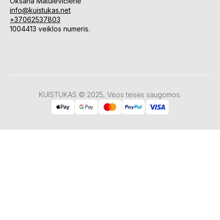
Oksana Matulevičienė
info@kuistukas.net
+37062537803
1004413 veiklos numeris.
KUISTUKAS © 2025, Visos teisės saugomos.