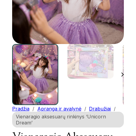
Pradžia
/
Apranga ir avalynė
/
Drabužiai
/
Vienaragio aksesuarų rinkinys ‘Unicorn
Dream’