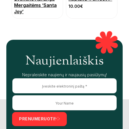
Mergaitėms ‘Santa
10.00
€
Joy’
Naujienlaiškis
Nepraleiskite naujienų ir naujausių pasiūlymų!
PRENUMERUOTI!