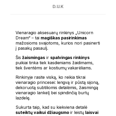
D.U.K
Vienaragio aksesuarų rinkinys „Unicorn
Dream“ – tai
magiškas pasirinkimas
mažosioms svajotoms, kurios nori pasinerti
į pasakų pasaulį.
Šis
žaismingas
ir
spalvingas rinkinys
puikiai tinka tiek kasdieniams žaidimams,
tiek šventėms ar kostiumų vakarėliams.
Rinkinyje rasite viską, ko reikia tikrai
vienaragio princesei: lengvą ir pūstą sijoną,
dekoruotą subtiliomis detalėmis, žaismingą
vienaragio lankelį bei spindinčią burtų
lazdelę.
Sukurta taip, kad su kiekviena detalė
suteiktų vaikui džiaugsmo
ir leistų
laisvai