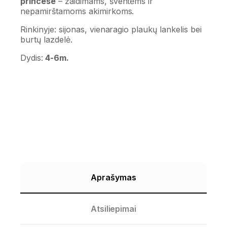
princese
– žaidimams, šventėms ir
nepamirštamoms akimirkoms.
Rinkinyje: sijonas, vienaragio plaukų lankelis bei
burtų lazdelė.
Dydis:
4-6m.
Aprašymas
Atsiliepimai