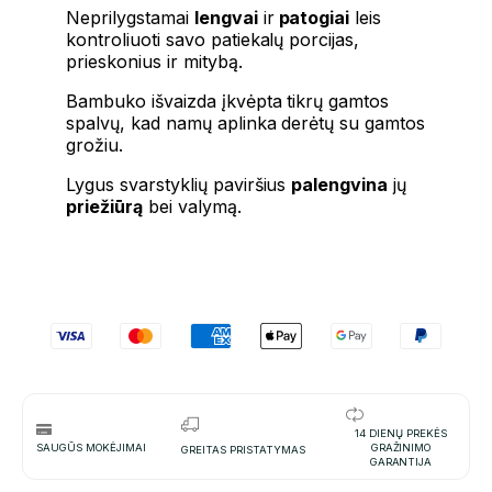
Neprilygstamai
lengvai
ir
patogiai
leis
kontroliuoti savo patiekalų porcijas,
prieskonius ir mitybą.
Bambuko išvaizda įkvėpta tikrų gamtos
spalvų, kad namų aplinka derėtų su gamtos
grožiu.
Lygus svarstyklių paviršius
palengvina
jų
priežiūrą
bei valymą.
14 DIENŲ PREKĖS
SAUGŪS MOKĖJIMAI
GRAŽINIMO
GREITAS PRISTATYMAS
GARANTIJA