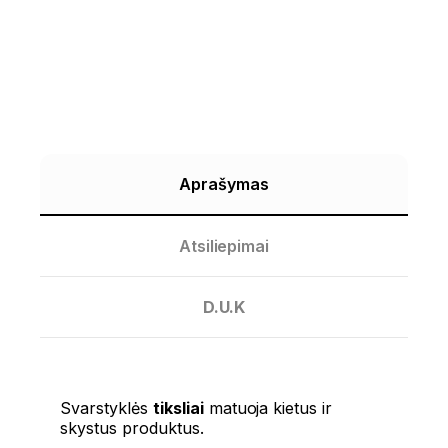
Aprašymas
Atsiliepimai
D.U.K
Svarstyklės
tiksliai
matuoja kietus ir
skystus produktus.