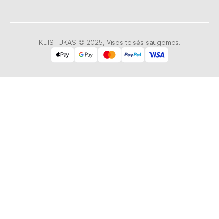
KUISTUKAS © 2025, Visos teisės saugomos.