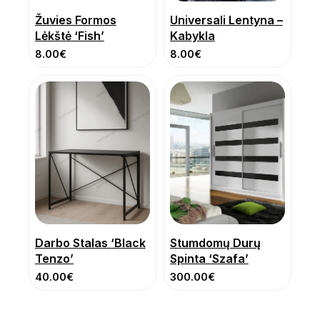
Žuvies Formos
Universali Lentyna –
Lėkštė ‘Fish’
Kabykla
8.00
€
8.00
€
Darbo Stalas ‘Black
Stumdomų Durų
Tenzo’
Spinta ‘Szafa’
40.00
€
300.00
€