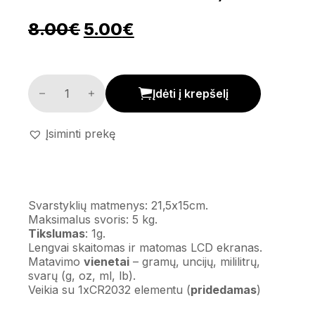
Pradinė kaina buvo: 8.00€.
Dabartinė kaina yra: 
8.00
€
5.00
€
Virtuvinės svarstyklės kiekis
Įdėti į krepšelį
Įsiminti prekę
Svarstyklių matmenys: 21,5x15cm.
Maksimalus svoris: 5 kg.
Tikslumas
: 1g.
Lengvai skaitomas ir matomas LCD ekranas.
Matavimo
vienetai
– gramų, uncijų, mililitrų,
svarų (g, oz, ml, lb).
Veikia su 1xCR2032 elementu (
pridedamas
)