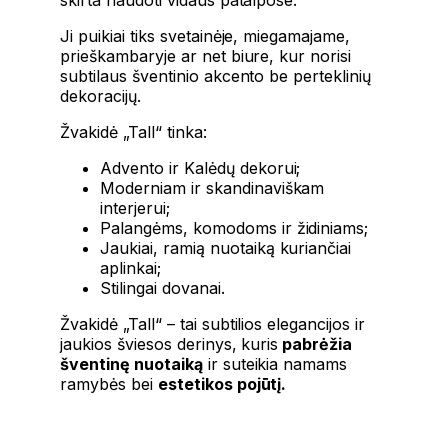
Ji puikiai tiks svetainėje, miegamajame,
prieškambaryje ar net biure, kur norisi
subtilaus šventinio akcento be perteklinių
dekoracijų.
Žvakidė „Tall“ tinka:
Advento ir Kalėdų dekorui;
Moderniam ir skandinaviškam
interjerui;
Palangėms, komodoms ir židiniams;
Jaukiai, ramią nuotaiką kuriančiai
aplinkai;
Stilingai dovanai.
Žvakidė „Tall“ – tai subtilios elegancijos ir
jaukios šviesos derinys, kuris
pabrėžia
šventinę nuotaiką
ir suteikia namams
ramybės bei
estetikos pojūtį.