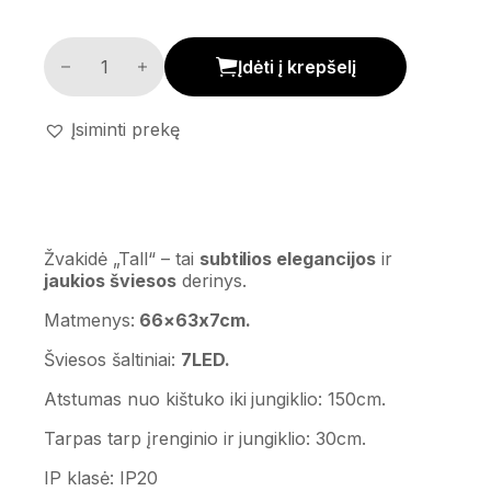
Žvakidė 'Tall' kiekis
Įdėti į krepšelį
Įsiminti prekę
Žvakidė „Tall“ – tai
subtilios elegancijos
ir
jaukios šviesos
derinys.
Matmenys:
66×63x7cm.
Šviesos šaltiniai:
7LED.
Atstumas nuo kištuko iki jungiklio: 150cm.
Tarpas tarp įrenginio ir jungiklio: 30cm.
IP klasė: IP20