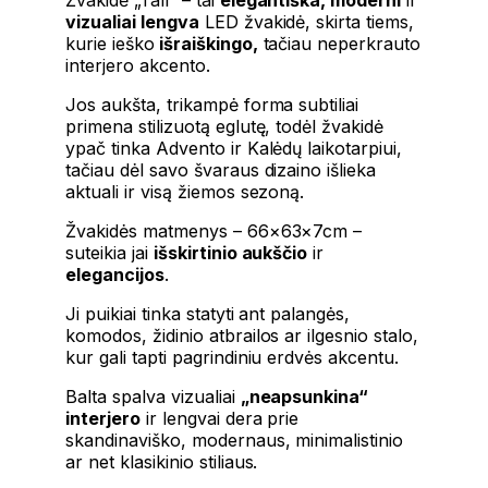
vizualiai lengva
LED žvakidė, skirta tiems,
kurie ieško
išraiškingo,
tačiau neperkrauto
interjero akcento.
Jos aukšta, trikampė forma subtiliai
primena stilizuotą eglutę, todėl žvakidė
ypač tinka Advento ir Kalėdų laikotarpiui,
tačiau dėl savo švaraus dizaino išlieka
aktuali ir visą žiemos sezoną.
Žvakidės matmenys – 66×63×7cm –
suteikia jai
išskirtinio aukščio
ir
elegancijos
.
Ji puikiai tinka statyti ant palangės,
komodos, židinio atbrailos ar ilgesnio stalo,
kur gali tapti pagrindiniu erdvės akcentu.
Balta spalva vizualiai
„neapsunkina“
interjero
ir lengvai dera prie
skandinaviško, modernaus, minimalistinio
ar net klasikinio stiliaus.