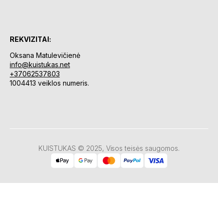
REKVIZITAI:
Oksana Matulevičienė
info@kuistukas.net
+37062537803
1004413 veiklos numeris.
KUISTUKAS © 2025, Visos teisės saugomos.