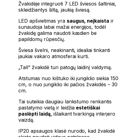
Žvakidėje integruoti 7 LED šviesos šaltiniai,
skleidžiantys šiltą, jaukią šviesą.
LED apšvietimas yra
saugus, neįkaista
ir
sunaudoja labai mažai energijos, todėl
žvakidę galima naudoti kasdien be
papildomų rūpesčių.
Šviesa švelni, neakinanti, idealiai tinkanti
jaukiai vakaro atmosferai kurti.
„Tall“ žvakidė turi patogų laidinį valdymą.
Atstumas nuo kištuko iki jungiklio siekia 150
cm, o nuo jungiklio iki pačios žvakidės – 30
cm.
Tai suteikia daugiau lankstumo renkantis
pastatymo vietą ir leidžia
estetiškai
paslėpti laidą,
išlaikant tvarkingą interjero
vaizdą.
IP20 apsaugos klasė nurodo, kad žvakidė
skirta naudoti vidaus patalpose.