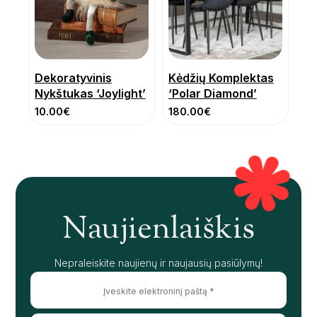
Dekoratyvinis
Kėdžių Komplektas
Nykštukas ‘Joylight’
‘Polar Diamond’
10.00
€
180.00
€
Naujienlaiškis
Nepraleiskite naujienų ir naujausių pasiūlymų!