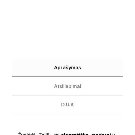
Aprašymas
Atsiliepimai
D.U.K
Žvakidė „Tall“ – tai
elegantiška, moderni
ir