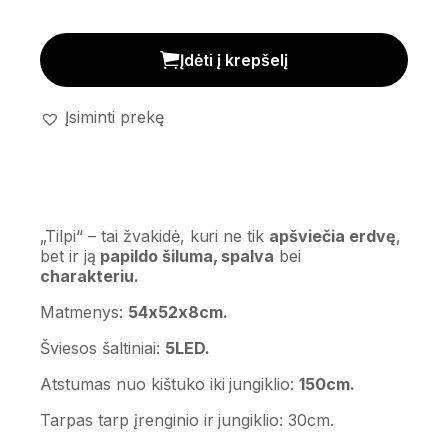
Žvakidė 'Tilpi' kiekis
Įdėti į krepšelį
Įsiminti prekę
„Tilpi“ – tai žvakidė, kuri ne tik
apšviečia erdvę
,
bet ir ją
papildo šiluma, spalva
bei
charakteriu.
Matmenys:
54x52x8cm.
Šviesos šaltiniai:
5LED.
Atstumas nuo kištuko iki jungiklio:
150cm.
Tarpas tarp įrenginio ir jungiklio: 30cm.