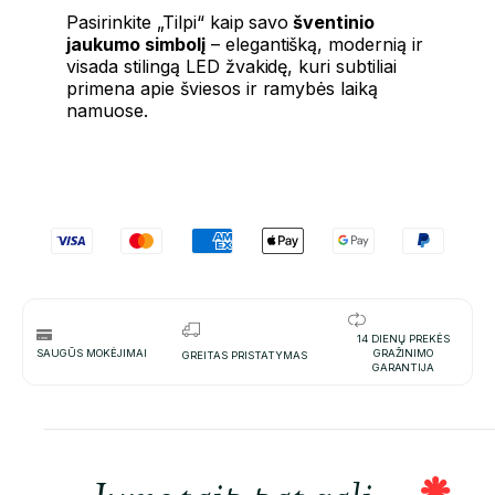
Pasirinkite „Tilpi“ kaip savo
šventinio
jaukumo simbolį
– elegantišką, modernią ir
visada stilingą LED žvakidę, kuri subtiliai
primena apie šviesos ir ramybės laiką
namuose.
14 DIENŲ PREKĖS
SAUGŪS MOKĖJIMAI
GRAŽINIMO
GREITAS PRISTATYMAS
GARANTIJA