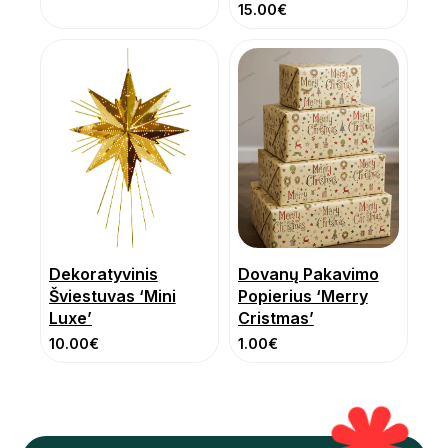
15.00
€
Dekoratyvinis
Dovanų Pakavimo
Šviestuvas ‘Mini
Popierius ‘Merry
Luxe’
Cristmas’
10.00
€
1.00
€