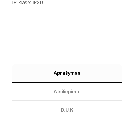
IP klasė:
IP20
Aprašymas
Atsiliepimai
D.U.K