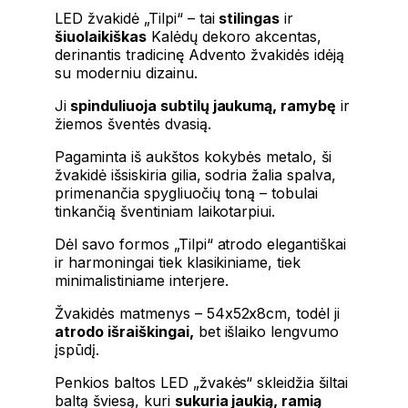
LED žvakidė „Tilpi“ – tai
stilingas
ir
šiuolaikiškas
Kalėdų dekoro akcentas,
derinantis tradicinę Advento žvakidės idėją
su moderniu dizainu.
Ji
spinduliuoja subtilų jaukumą, ramybę
ir
žiemos šventės dvasią.
Pagaminta iš aukštos kokybės metalo, ši
žvakidė išsiskiria gilia, sodria žalia spalva,
primenančia spygliuočių toną – tobulai
tinkančią šventiniam laikotarpiui.
Dėl savo formos „Tilpi“ atrodo elegantiškai
ir harmoningai tiek klasikiniame, tiek
minimalistiniame interjere.
Žvakidės matmenys – 54x52x8cm, todėl ji
atrodo išraiškingai,
bet išlaiko lengvumo
įspūdį.
Penkios baltos LED „žvakės“ skleidžia šiltai
baltą šviesą, kuri
sukuria jaukią, ramią