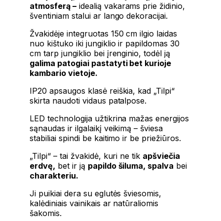
atmosferą –
idealią vakarams prie židinio,
šventiniam stalui ar lango dekoracijai.
Žvakidėje integruotas 150 cm ilgio laidas
nuo kištuko iki jungiklio ir papildomas 30
cm tarp jungiklio bei įrenginio, todėl ją
galima patogiai pastatyti bet kurioje
kambario vietoje.
IP20 apsaugos klasė reiškia, kad „Tilpi“
skirta naudoti vidaus patalpose.
LED technologija užtikrina mažas energijos
sąnaudas ir ilgalaikį veikimą – šviesa
stabiliai spindi be kaitimo ir be priežiūros.
„Tilpi“ – tai žvakidė, kuri ne tik
apšviečia
erdvę,
bet ir ją
papildo šiluma, spalva
bei
charakteriu.
Ji puikiai dera su eglutės šviesomis,
kalėdiniais vainikais ar natūraliomis
šakomis.