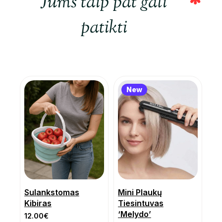
Jums taip pat gali
patikti
New
Sulankstomas
Mini Plaukų
Kibiras
Tiesintuvas
‘Melydo’
12.00
€