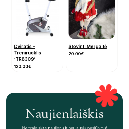
Dviratis –
Stovinti Mergaitė
Treniruoklis
20.00
€
‘TR8309’
120.00
€
Naujienlaiškis
Nepraleiskite naujienų ir naujausių pasiūlymų!