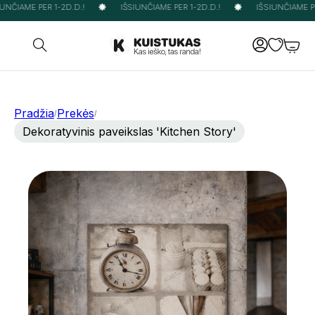
UNČIAME PER 1-2D.D.!
IŠSIUNČIAME PER 1-2D.D.!
IŠSIUNČIAME PER
Pradžia
Prekės
/
/
Dekoratyvinis paveikslas 'Kitchen Story'