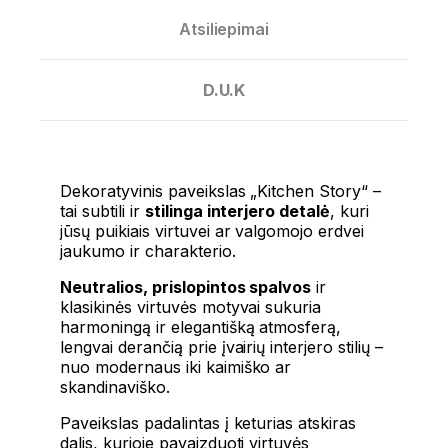
Atsiliepimai
D.U.K
Dekoratyvinis paveikslas „Kitchen Story“ –
tai subtili ir
stilinga interjero detalė
, kuri
jūsų puikiais virtuvei ar valgomojo erdvei
jaukumo ir charakterio.
Neutralios, prislopintos spalvos
ir
klasikinės virtuvės motyvai sukuria
harmoningą ir elegantišką atmosferą,
lengvai derančią prie įvairių interjero stilių –
nuo ​​modernaus iki kaimiško ar
skandinaviško.
Paveikslas padalintas į keturias atskiras
dalis, kurioje pavaizduoti virtuvės