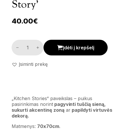
Story’
40.00
€
Dekoratyvinis paveikslas 'Kitchen Story' kiekis
Įdėti į krepšelį
Įsiminti prekę
„Kitchen Stories“ paveikslas – puikus
pasirinkimas norint
pagyvinti tuščią sieną,
sukurti akcentinę zoną
ar
papildyti virtuvės
dekorą.
Matmenys:
70x70cm
.