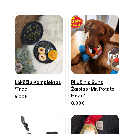
Lėkščių Komplektas
Pliušinis Šuns
‘Tree’
Žaislas ‘Mr. Potato
Head’
5.00
€
8.00
€