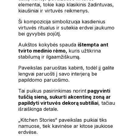
elementai, tokie kaip klasikinis žadintuvas,
kiaušiniai ir virtuvės reikmenys.
Ši kompozicija simbolizuoja kasdienius
virtuvės ritualus ir suteikia erdvei jaukumo
bei gyvybės pojūtį.
Aukštos kokybės spauda
ištempta ant
tvirto medinio rėmo,
kuris užtikrina
stabilumą ir ilgaamžiškumą.
Paveikslas paruoštas kabinti, todėl jį galite
lengvai paruošti į savo interjerą be
papildomo paruošimo.
Tai puikus pasirinkimas norint
pagyvinti
tuščią sieną, sukurti akcentinę zoną ar
papildyti virtuvės dekorą subtiliai
, tačiau
išraiškinga detale.
„Kitchen Stories“ paveikslas puikiai tiks
namuose, tiek kavinėse ar kitose jaukiose
erdvėse.