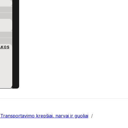
AKOS
Transportavimo krepšiai, narvai ir guoliai
/