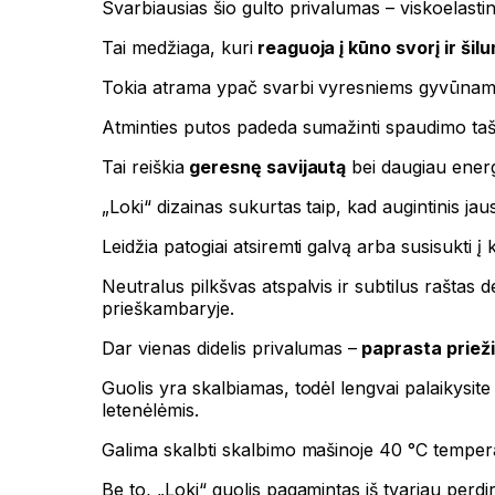
Svarbiausias šio gulto privalumas – viskoelasti
Tai medžiaga, kuri
reaguoja į kūno svorį ir šil
Tokia atrama ypač svarbi vyresniems gyvūnams, 
Atminties putos padeda sumažinti spaudimo tašku
Tai reiškia
geresnę savijautą
bei daugiau energ
„Loki“ dizainas sukurtas taip, kad augintinis jaust
Leidžia patogiai atsiremti galvą arba susisukti į
Neutralus pilkšvas atspalvis ir subtilus raštas de
prieškambaryje.
Dar vienas didelis privalumas –
paprasta prieži
Guolis yra skalbiamas, todėl lengvai palaikysite
letenėlėmis.
Galima skalbti skalbimo mašinoje 40 °C tempera
Be to, „Loki“ guolis pagamintas iš tvariau perdi