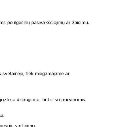
s po ilgesnių pasivaikščiojimų ar žaidimų.
iek svetainėje, tiek miegamajame ar
 grįžti su džiaugsmu, bet ir su purvinomis
i.
ngesnio vartojimo.