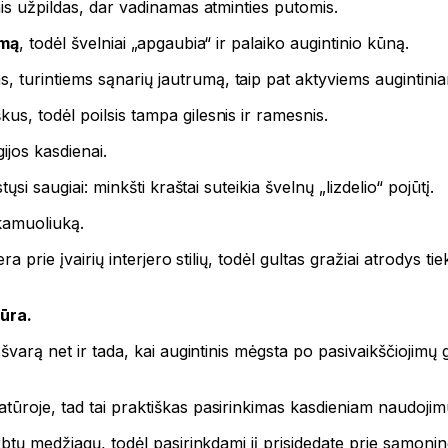
nis užpildas, dar vadinamas atminties putomis.
umą
, todėl švelniai „apgaubia“ ir palaiko augintinio kūną.
turintiems sąnarių jautrumą, taip pat aktyviems augintiniam
s, todėl poilsis tampa gilesnis ir ramesnis.
ijos kasdienai.
ųsi saugiai: minkšti kraštai suteikia švelnų „lizdelio“ pojūtį.
 kamuoliuką.
ra prie įvairių interjero stilių, todėl gultas gražiai atrodys t
ūra.
 švarą net ir tada, kai augintinis mėgsta po pasivaikščiojimų
tūroje, tad tai praktiškas pasirinkimas kasdieniam naudojimu
rbtų medžiagų, todėl pasirinkdami jį prisidedate prie sąmoni