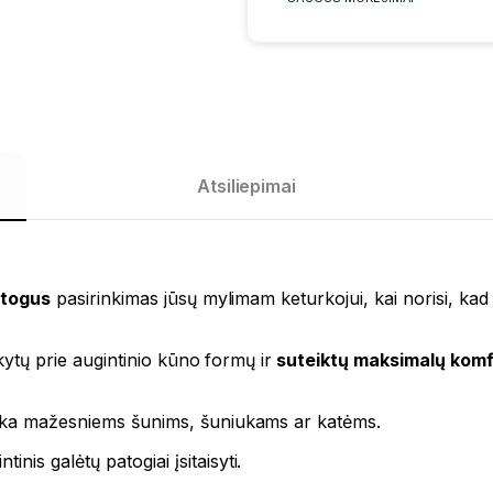
Atsiliepimai
atogus
pasirinkimas jūsų mylimam keturkojui, kai norisi, kad
ikytų prie augintinio kūno formų ir
suteiktų maksimalų komf
inka mažesniems šunims, šuniukams ar katėms.
ntinis galėtų patogiai įsitaisyti.