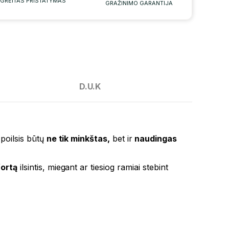
GREITAS PRISTATYMAS
GRAŽINIMO GARANTIJA
D.U.K
 poilsis būtų
ne tik minkštas,
bet ir
naudingas
ortą
ilsintis, miegant ar tiesiog ramiai stebint