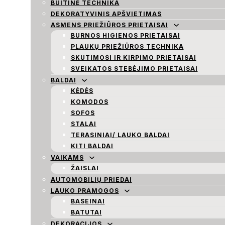
BUITINĖ TECHNIKA
DEKORATYVINIS APŠVIETIMAS
ASMENS PRIEŽIŪROS PRIETAISAI
BURNOS HIGIENOS PRIETAISAI
PLAUKŲ PRIEŽIŪROS TECHNIKA
SKUTIMOSI IR KIRPIMO PRIETAISAI
SVEIKATOS STEBĖJIMO PRIETAISAI
BALDAI
KĖDĖS
KOMODOS
SOFOS
STALAI
TERASINIAI/ LAUKO BALDAI
KITI BALDAI
VAIKAMS
ŽAISLAI
AUTOMOBILIŲ PRIEDAI
LAUKO PRAMOGOS
BASEINAI
BATUTAI
DEKORACIJOS