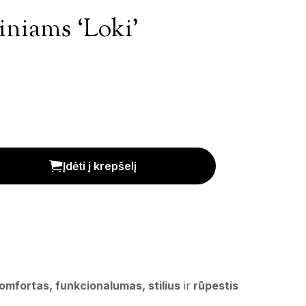
iniams ‘Loki’
is
Įdėti į krepšelį
omfortas, funkcionalumas, stilius
ir
rūpestis