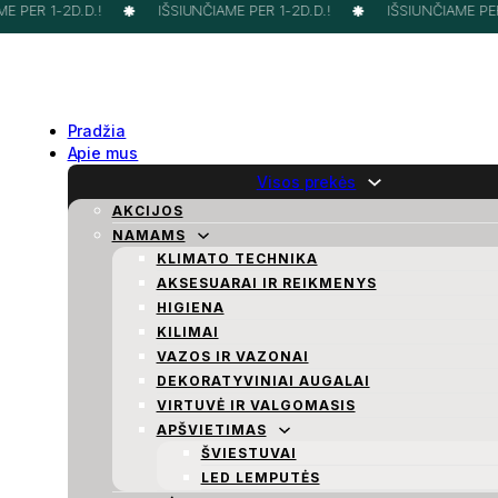
 PER 1-2D.D.!
IŠSIUNČIAME PER 1-2D.D.!
IŠSIUNČIAME PER 
Pradžia
Apie mus
Visos prekės
AKCIJOS
NAMAMS
KLIMATO TECHNIKA
AKSESUARAI IR REIKMENYS
HIGIENA
KILIMAI
VAZOS IR VAZONAI
DEKORATYVINIAI AUGALAI
VIRTUVĖ IR VALGOMASIS
APŠVIETIMAS
ŠVIESTUVAI
LED LEMPUTĖS