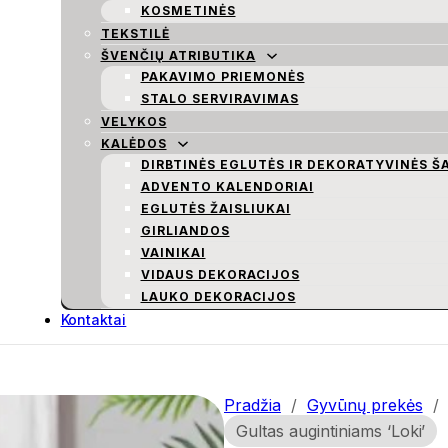
KOSMETINĖS
TEKSTILĖ
ŠVENČIŲ ATRIBUTIKA
PAKAVIMO PRIEMONĖS
STALO SERVIRAVIMAS
VELYKOS
KALĖDOS
DIRBTINĖS EGLUTĖS IR DEKORATYVINĖS Š
ADVENTO KALENDORIAI
EGLUTĖS ŽAISLIUKAI
GIRLIANDOS
VAINIKAI
VIDAUS DEKORACIJOS
LAUKO DEKORACIJOS
Kontaktai
Pradžia
/
Gyvūnų prekės
/
Gultas augintiniams ‘Loki’