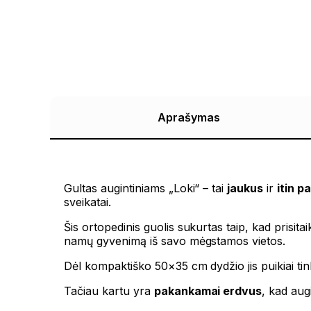
Aprašymas
Gultas augintiniams „Loki“ – tai
jaukus
ir
itin p
sveikatai.
Šis ortopedinis guolis sukurtas taip, kad prisita
namų gyvenimą iš savo mėgstamos vietos.
Dėl kompaktiško 50×35 cm dydžio jis puikiai t
Tačiau kartu yra
pakankamai erdvus
, kad augi