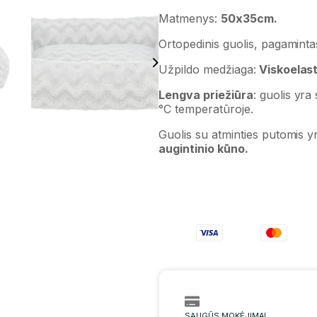
Matmenys:
50x35cm.
Ortopedinis guolis, pagamintas
Užpildo medžiaga:
Viskoelast
Lengva priežiūra
: guolis yr
°C temperatūroje.
Guolis su atminties putomis yr
augintinio kūno.
SAUGŪS MOKĖJIMAI