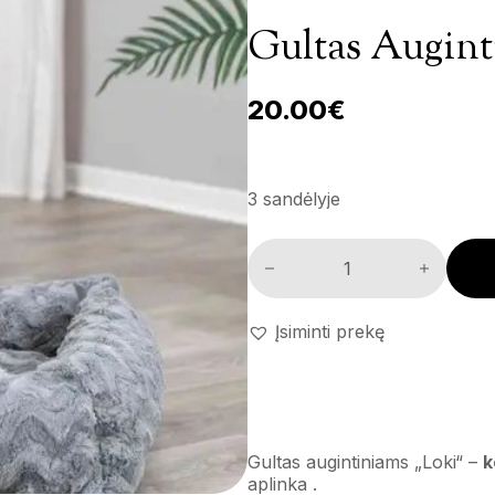
Gultas Augint
20.00
€
3 sandėlyje
Gultas augintiniams 'Loki' kiek
Įsiminti prekę
Gultas augintiniams „Loki“ –
k
aplinka .