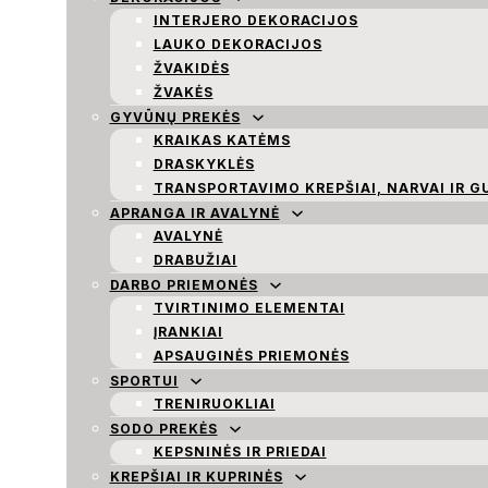
INTERJERO DEKORACIJOS
LAUKO DEKORACIJOS
ŽVAKIDĖS
ŽVAKĖS
GYVŪNŲ PREKĖS
KRAIKAS KATĖMS
DRASKYKLĖS
TRANSPORTAVIMO KREPŠIAI, NARVAI IR G
APRANGA IR AVALYNĖ
AVALYNĖ
DRABUŽIAI
DARBO PRIEMONĖS
TVIRTINIMO ELEMENTAI
ĮRANKIAI
APSAUGINĖS PRIEMONĖS
SPORTUI
TRENIRUOKLIAI
SODO PREKĖS
KEPSNINĖS IR PRIEDAI
KREPŠIAI IR KUPRINĖS