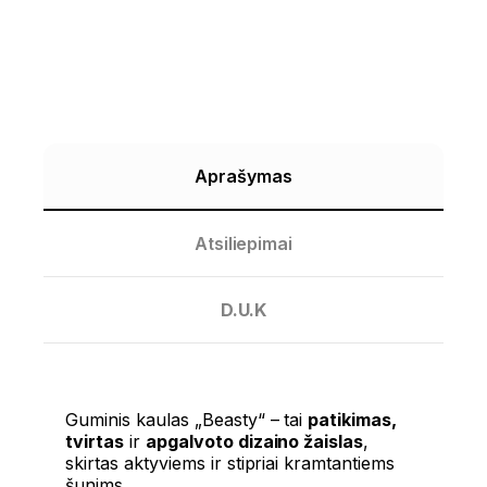
Aprašymas
Atsiliepimai
D.U.K
Guminis kaulas „Beasty“ – tai
patikimas,
tvirtas
ir
apgalvoto dizaino žaislas
,
skirtas aktyviems ir stipriai kramtantiems
šunims.