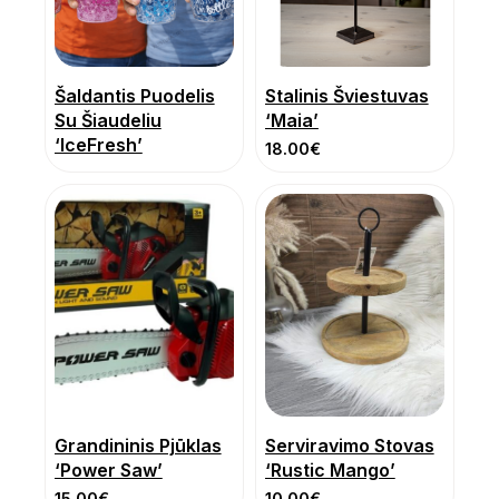
Šaldantis Puodelis
Stalinis Šviestuvas
Su Šiaudeliu
‘Maia’
‘IceFresh’
18.00
€
Grandininis Pjūklas
Serviravimo Stovas
‘Power Saw’
‘Rustic Mango’
15.00
€
10.00
€