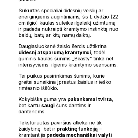
Sukurtas specialiai didesnių veislių ar
energingiems augintiniams, šis L dydžio (22
cm ilgio) kaulas suteikia ilgalaikį užimtumą
ir padeda nukreipti kramtymo instinktą nuo
baldų, batų ar kitų namų daiktų.
Daugiasluoksnė žaislo šerdis užtikrina
didesnį atsparumą kramtymui
, todėl
guminis kaulas šunims „Beasty“ tinka net
intensyviems, ilgiems kramtymo seansams.
Tai puikus pasirinkimas šunims, kurie
greitai sunaikina įprastus žaislus ir ieško
rimtesnio iššūkio.
Kokybiška guma yra
pakankamai tvirta
,
bet kartu
saugi
šuns dantims ir
dantenoms.
Tekstūruotas paviršius atlieka ne tik
žaidybinę, bet ir
praktinę funkciją
–
kramtant jis
padeda mechaniškai valyti