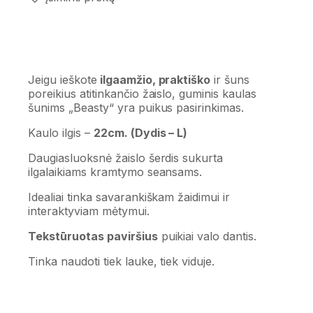
Jeigu ieškote
ilgaamžio, praktiško
ir šuns
poreikius atitinkančio žaislo, guminis kaulas
šunims „Beasty“ yra puikus pasirinkimas.
Kaulo ilgis –
22cm. (Dydis – L)
Daugiasluoksnė žaislo šerdis sukurta
ilgalaikiams kramtymo seansams.
Idealiai tinka savarankiškam žaidimui ir
interaktyviam mėtymui.
Tekstūruotas paviršius
puikiai valo dantis.
Tinka naudoti tiek lauke, tiek viduje.