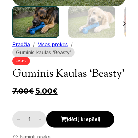
Pradžia
/
Visos prekės
/
Guminis kaulas ‘Beasty’
-29%
Guminis Kaulas ‘Beasty’
Pradinė kaina buvo: 7.00€.
Dabartinė kaina yra: 
7.00
€
5.00
€
Guminis kaulas 'Beasty' kiekis
Įdėti į krepšelį
Įsiminti prekę