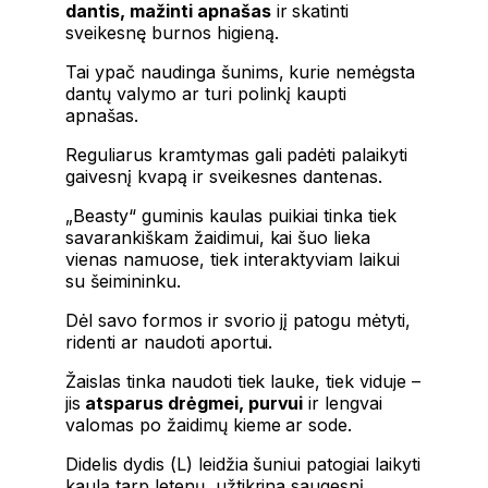
dantis, mažinti apnašas
ir skatinti
sveikesnę burnos higieną.
Tai ypač naudinga šunims, kurie nemėgsta
dantų valymo ar turi polinkį kaupti
apnašas.
Reguliarus kramtymas gali padėti palaikyti
gaivesnį kvapą ir sveikesnes dantenas.
„Beasty“ guminis kaulas puikiai tinka tiek
savarankiškam žaidimui, kai šuo lieka
vienas namuose, tiek interaktyviam laikui
su šeimininku.
Dėl savo formos ir svorio jį patogu mėtyti,
ridenti ar naudoti aportui.
Žaislas tinka naudoti tiek lauke, tiek viduje –
jis
atsparus drėgmei, purvui
ir lengvai
valomas po žaidimų kieme ar sode.
Didelis dydis (L) leidžia šuniui patogiai laikyti
kaulą tarp letenų, užtikrina saugesnį