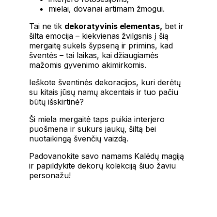
mielai, dovanai artimam žmogui.
Tai ne tik
dekoratyvinis elementas,
bet ir
šilta emocija – kiekvienas žvilgsnis į šią
mergaitę sukels šypseną ir primins, kad
šventės – tai laikas, kai džiaugiamės
mažomis gyvenimo akimirkomis.
Ieškote šventinės dekoracijos, kuri derėtų
su kitais jūsų namų akcentais ir tuo pačiu
būtų išskirtinė?
Ši miela mergaitė taps puikia interjero
puošmena ir sukurs jaukų, šiltą bei
nuotaikingą švenčių vaizdą.
Padovanokite savo namams Kalėdų magiją
ir papildykite dekorų kolekciją šiuo žaviu
personažu!