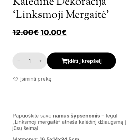
Kalėdinė Dekoracija
‘Linksmoji Mergaitė’
Pradinė kaina buvo: 12.00
Dabartinė kaina yra
12.00
€
10.00
€
Kalėdinė dekoracija 'Linksmoji mergaitė' kiekis
Įdėti į krepšelį
Įsiminti prekę
Papuoškite savo
namus šypsenomis
– tegul
„Linksmoji mergaitė“ atneša kalėdinį džiaugsmą į
jūsų šeimą!
Matmenys:
16,5x14x34,5cm.