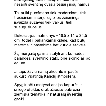
nešanti šventinę dvasią tiesiai į jūsų namus.
Tai puiki puošmena tiek moderniam, tiek
tradiciniam interjerui, o jos žaisminga
išvaizda sužavės tiek vaikus, tiek
suaugusiuosius.
Dekoracijos matmenys – 16,5 x 14 x 34,5
cm, todėl ji pakankamai didelė, kad būtų
matoma ir pastebima bet kurioje erdvėje.
Šią mergaitę galima statyti ant komodos,
palangės, šventinio stalo, prie židinio ar po
eglute.
Ji taps žaviu namų akcentu ir padės
sukurti ypatingą Kalėdų atmosferą.
Spygliuočių motyvai ant jos kepurės ir
sniego efektas drabužiuose pabrėžia
žiemišką tematiką ir
natūralų šventinį
grožį.