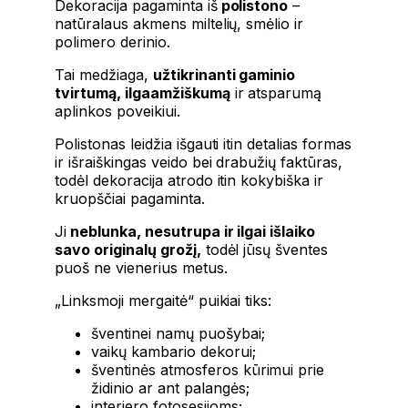
Dekoracija pagaminta iš
polistono
–
natūralaus akmens miltelių, smėlio ir
polimero derinio.
Tai medžiaga,
užtikrinanti gaminio
tvirtumą, ilgaamžiškumą
ir atsparumą
aplinkos poveikiui.
Polistonas leidžia išgauti itin detalias formas
ir išraiškingas veido bei drabužių faktūras,
todėl dekoracija atrodo itin kokybiška ir
kruopščiai pagaminta.
Ji
neblunka, nesutrupa ir ilgai išlaiko
savo originalų grožį,
todėl jūsų šventes
puoš ne vienerius metus.
„Linksmoji mergaitė“ puikiai tiks:
šventinei namų puošybai;
vaikų kambario dekorui;
šventinės atmosferos kūrimui prie
židinio ar ant palangės;
interjero fotosesijoms;