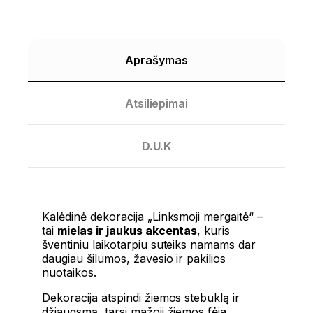
Aprašymas
Atsiliepimai
D.U.K
Kalėdinė dekoracija „Linksmoji mergaitė“ –
tai
mielas ir jaukus akcentas
, kuris
šventiniu laikotarpiu suteiks namams dar
daugiau šilumos, žavesio ir pakilios
nuotaikos.
Dekoracija atspindi žiemos stebuklą ir
džiaugsmą, tarsi mažoji žiemos fėja,