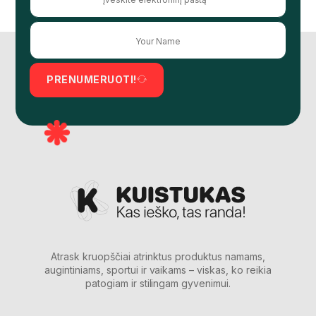
PRENUMERUOTI!
Atrask kruopščiai atrinktus produktus namams,
augintiniams, sportui ir vaikams – viskas, ko reikia
patogiam ir stilingam gyvenimui.