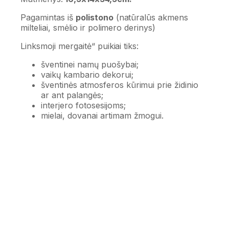
Pagamintas iš
polistono
(natūralūs akmens
milteliai, smėlio ir polimero derinys)
Linksmoji mergaitė“ puikiai tiks:
šventinei namų puošybai;
vaikų kambario dekorui;
šventinės atmosferos kūrimui prie židinio
ar ant palangės;
interjero fotosesijoms;
mielai, dovanai artimam žmogui.