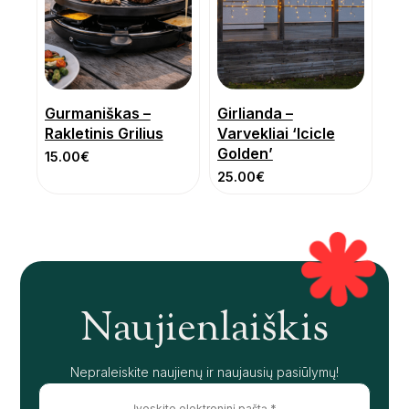
Gurmaniškas –
Girlianda –
Rakletinis Grilius
Varvekliai ‘Icicle
Golden’
15.00
€
25.00
€
Naujienlaiškis
Nepraleiskite naujienų ir naujausių pasiūlymų!