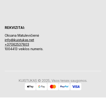
REKVIZITAI:
Oksana Matulevičienė
info@kuistukas.net
+37062537803
1004413 veiklos numeris.
KUISTUKAS © 2025, Visos teisės saugomos.