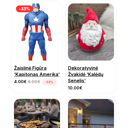
-33%
-33%
Žaislinė Figūra
Dekoratyvinė
‘Kapitonas Amerika’
Žvakidė ‘Kalėdų
Senelis’
4.00
€
6.00
€
-33%
10.00
€