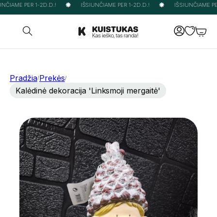
NČIAME PER 1-2D.D.!
IŠSIUNČIAME PER 1-2D.D.!
IŠSIUNČIAME PER
Pradžia
Prekės
/
/
Kalėdinė dekoracija 'Linksmoji mergaitė'