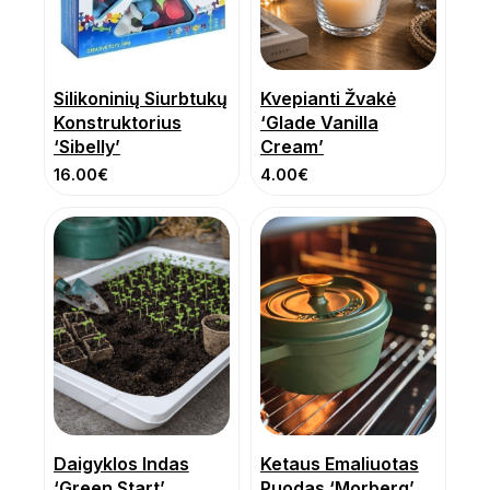
Silikoninių Siurbtukų
Kvepianti Žvakė
Konstruktorius
‘Glade Vanilla
‘Sibelly’
Cream’
16.00
€
4.00
€
Daigyklos Indas
Ketaus Emaliuotas
‘Green Start’
Puodas ‘Morberg’