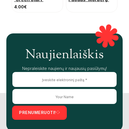
4.00
€
Naujienlaiškis
Nepraleiskite naujienų ir naujausių pasiūlymų!
PRENUMERUOTI!