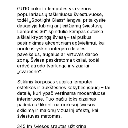
GU10 cokolio lemputės yra vienos
populiariausių taškiniuose šviestuvuose,
todėl „Spotlight Glass“ lengvai pritaikysite
daugelyje lubinių ar įleidžiamų šviestuvų.
Lemputės 36° spindulio kampas suteikia
aiškiai kryptingą šviesą – tai puikus
pasirinkimas akcentiniam apšvietimui, kai
norite išryškinti interjero detales,
paveikslus, augalus ar virtuvės darbo
zoną. Šviesa paskirstoma tiksliai, todėl
erdvė atrodo tvarkinga ir vizualiai
„švaresnė“.
Stiklinis korpusas suteikia lemputei
estetikos ir aukštesnės kokybės įspūdį – tai
detalė, kuri ypač vertinama moderniuose
interjeruose. Tuo pačiu toks dizainas
padeda užtikrinti natūralesnį šviesos
sklidimą ir malonų vizualinį efektą, kai
šviestuvas matomas.
345 lm šviesos srautas užtikrina