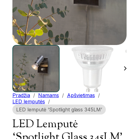
Pradžia
/
Namams
/
Apšvietimas
/
LED lemputės
/
LED lemputė ‘Spotlight glass 345LM’
LED Lemputė
‘Spotlight Glass 345LM’