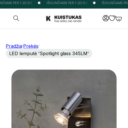
ČIAME PER 1-2D.D.!
IŠSIUNČIAME PER 1-2D.D.!
IŠSIUNČIAME PER 
Pradžia
Prekės
/
/
LED lemputė 'Spotlight glass 345LM'