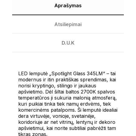
Aprašymas
Atsiliepimai
D.U.K
LED lemputė „Spotlight Glass 345LM“ – tai
modernus ir itin praktiškas sprendimas, kai
norisi kryptingo, stilingo ir jaukaus
apšvietimo. Dėl šiltai baltos 2700K spalvos
temperatūros ji sukuria malonią atmosferą,
kuri puikiai tinka tiek namų erdvėms, tiek
komercinėms patalpoms. Ši lemputė idealiai
dera virtuvėje, vonioje, svetainėje,
koridoriuje ar net vitrinų, lentynų ir dekoro
apšvietimui, kai norite subtiliai pabrėžti tam
tikras zonas.