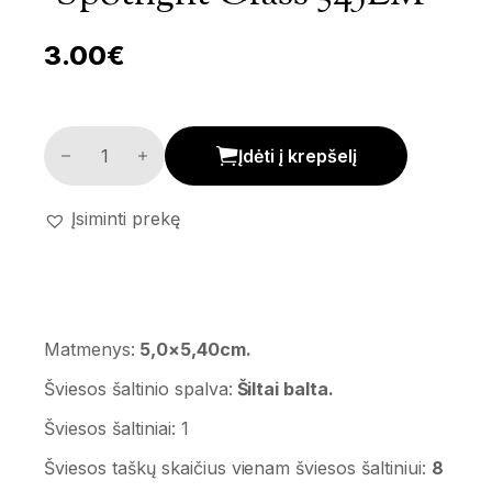
3.00
€
LED lemputė 'Spotlight glass 345LM' kiekis
Įdėti į krepšelį
Įsiminti prekę
Matmenys:
5,0×5,40cm.
Šviesos šaltinio spalva:
Šiltai balta.
Šviesos šaltiniai: 1
Šviesos taškų skaičius vienam šviesos šaltiniui:
8