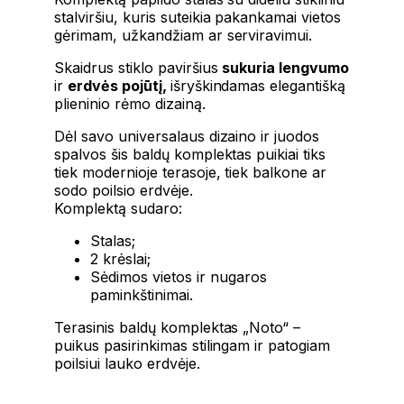
stalviršiu, kuris suteikia pakankamai vietos
gėrimam, užkandžiam ar serviravimui.
Skaidrus stiklo paviršius
sukuria lengvumo
ir
erdvės pojūtį,
išryškindamas elegantišką
plieninio rėmo dizainą.
Dėl savo universalaus dizaino ir juodos
spalvos šis baldų komplektas puikiai tiks
tiek modernioje terasoje, tiek balkone ar
sodo poilsio erdvėje.
Komplektą sudaro:
Stalas;
2 krėslai;
Sėdimos vietos ir nugaros
paminkštinimai.
Terasinis baldų komplektas „Noto“ –
puikus pasirinkimas stilingam ir patogiam
poilsiui lauko erdvėje.