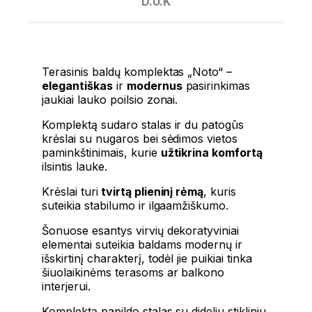
D.U.K
Terasinis baldų komplektas „Noto“ –
elegantiškas
ir
modernus
pasirinkimas
jaukiai lauko poilsio zonai.
Komplektą sudaro stalas ir du patogūs
krėslai su nugaros bei sėdimos vietos
paminkštinimais, kurie
užtikrina komfortą
ilsintis lauke.
Krėslai turi
tvirtą plieninį rėmą
, kuris
suteikia stabilumo ir ilgaamžiškumo.
Šonuose esantys virvių dekoratyviniai
elementai suteikia baldams modernų ir
išskirtinį charakterį, todėl jie puikiai tinka
šiuolaikinėms terasoms ar balkono
interjerui.
Komplektą papildo stalas su dideliu stikliniu