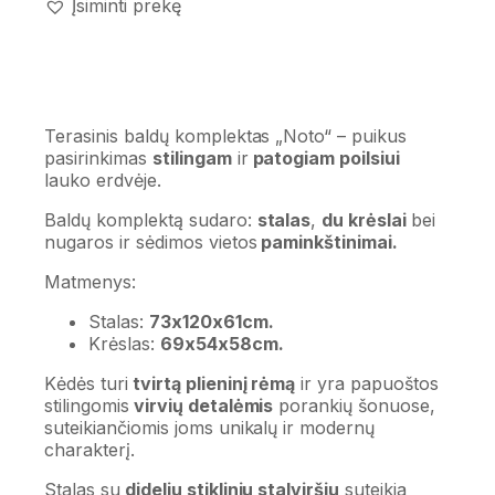
Įsiminti prekę
Terasinis baldų komplektas „Noto“ – puikus
pasirinkimas
stilingam
ir
patogiam poilsiui
lauko erdvėje.
Baldų komplektą sudaro:
stalas
,
du krėslai
bei
nugaros ir sėdimos vietos
paminkštinimai.
Matmenys:
Stalas:
73x120x61cm.
Krėslas:
69x54x58cm.
Kėdės turi
tvirtą plieninį rėmą
ir yra papuoštos
stilingomis
virvių detalėmis
porankių šonuose,
suteikiančiomis joms unikalų ir modernų
charakterį.
Stalas su
dideliu stikliniu stalviršiu
suteikia