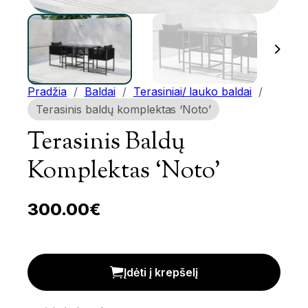
Pradžia
/
Baldai
/
Terasiniai/ lauko baldai
/
Terasinis baldų komplektas ‘Noto’
Terasinis Baldų
Komplektas ‘Noto’
300.00
€
Terasinis baldų komplektas 'Noto' kiekis
Įdėti į krepšelį