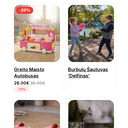
-20%
-20%
Greito Maisto
Burbulų Šautuvas
Autobusas
‘Delfinas’
28.00
€
35.00
€
-20%