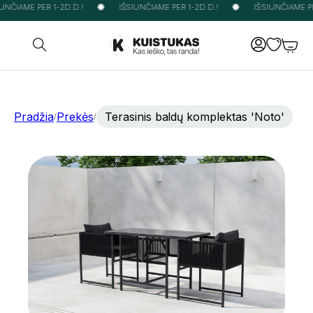
NČIAME PER 1-2D.D.!
IŠSIUNČIAME PER 1-2D.D.!
IŠSIUNČIAME PER
Pradžia
Prekės
Terasinis baldų komplektas 'Noto'
/
/