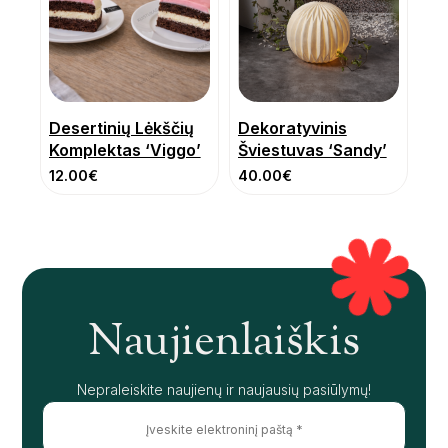
Desertinių Lėkščių
Dekoratyvinis
Komplektas ‘Viggo’
Šviestuvas ‘Sandy’
12.00
€
40.00
€
Naujienlaiškis
Nepraleiskite naujienų ir naujausių pasiūlymų!