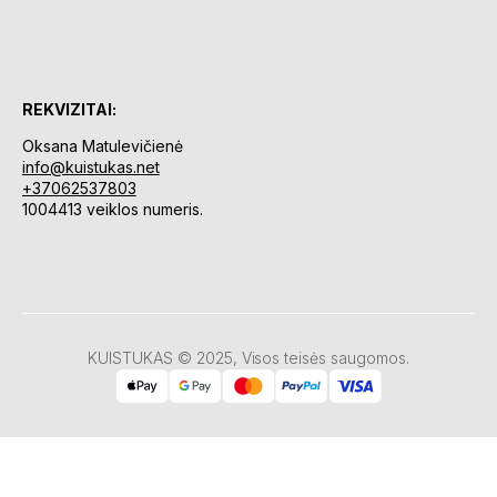
REKVIZITAI:
Oksana Matulevičienė
info@kuistukas.net
+37062537803
1004413 veiklos numeris.
KUISTUKAS © 2025, Visos teisės saugomos.