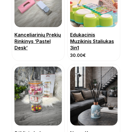
Kanceliarinių Prekių
Edukacinis
Rinkinys ‘Pastel
Muzikinis Staliukas
Desk’
3in1
30.00
€