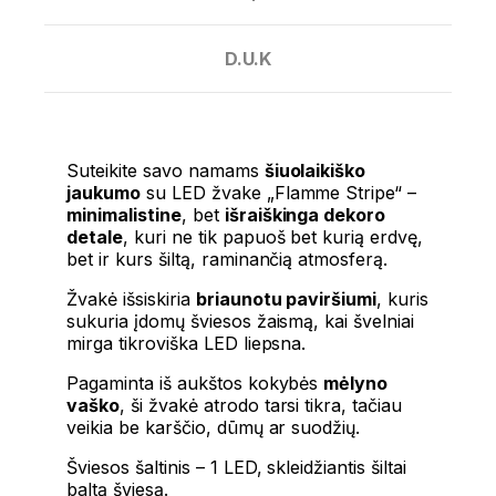
D.U.K
Suteikite savo namams
šiuolaikiško
jaukumo
su LED žvake „Flamme Stripe“ –
minimalistine
, bet
išraiškinga dekoro
detale
, kuri ne tik papuoš bet kurią erdvę,
bet ir kurs šiltą, raminančią atmosferą.
Žvakė išsiskiria
briaunotu paviršiumi
, kuris
sukuria įdomų šviesos žaismą, kai švelniai
mirga tikroviška LED liepsna.
Pagaminta iš aukštos kokybės
mėlyno
vaško
, ši žvakė atrodo tarsi tikra, tačiau
veikia be karščio, dūmų ar suodžių.
Šviesos šaltinis – 1 LED, skleidžiantis šiltai
baltą šviesą.