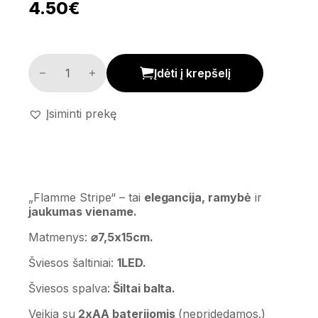
4.50
€
LED žvakė 'Flamme Stripe' kiekis
Įdėti į krepšelį
Įsiminti prekę
„Flamme Stripe“ – tai
elegancija, ramybė
ir
jaukumas viename.
Matmenys:
⌀7,5x15cm.
Šviesos šaltiniai:
1LED.
Šviesos spalva:
Šiltai balta.
Veikia su
2xAA baterijomis
(nepridedamos.)