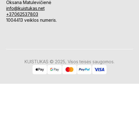
Oksana Matulevičienė
info@kuistukas.net
+37062537803
1004413 veiklos numeris.
KUISTUKAS © 2025, Visos teisės saugomos.