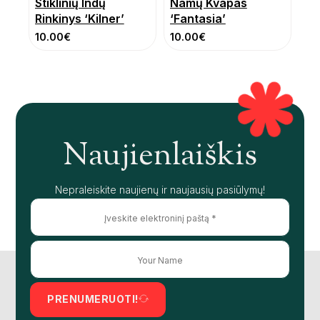
Stiklinių Indų
Namų Kvapas
Rinkinys ‘Kilner’
‘Fantasia’
10.00
€
10.00
€
Naujienlaiškis
Nepraleiskite naujienų ir naujausių pasiūlymų!
PRENUMERUOTI!