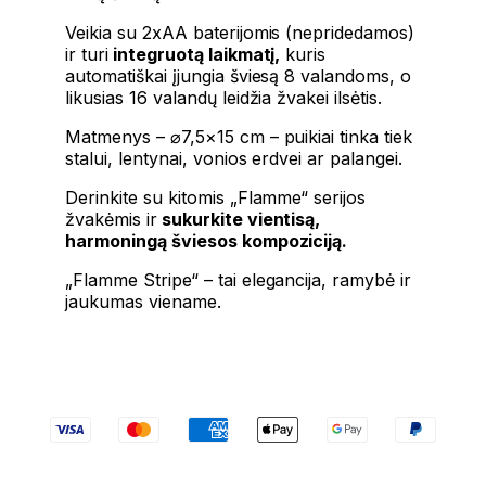
Veikia su 2xAA baterijomis (nepridedamos)
ir turi
integruotą laikmatį,
kuris
automatiškai įjungia šviesą 8 valandoms, o
likusias 16 valandų leidžia žvakei ilsėtis.
Matmenys – ⌀7,5×15 cm – puikiai tinka tiek
stalui, lentynai, vonios erdvei ar palangei.
Derinkite su kitomis „Flamme“ serijos
žvakėmis ir
sukurkite vientisą,
harmoningą šviesos kompoziciją.
„Flamme Stripe“ – tai elegancija, ramybė ir
jaukumas viename.