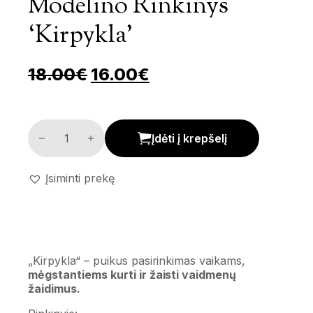
Modelino Rinkinys
‘Kirpykla’
Pradinė kaina buvo: 18.00
Dabartinė kaina yra
18.00
€
16.00
€
Modelino rinkinys 'Kirpykla' kiekis
Įdėti į krepšelį
Įsiminti prekę
„Kirpykla“ – puikus pasirinkimas vaikams,
mėgstantiems kurti ir žaisti vaidmenų
žaidimus.