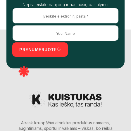
Nepraleiskite naujienų ir naujausių pasiūlymų!
PRENUMERUOTI!
Atrask kruopščiai atrinktus produktus namams,
augintiniams, sportui ir vaikams – viskas, ko reikia