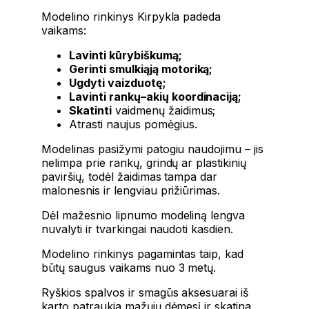
Modelino rinkinys Kirpykla padeda
vaikams:
Lavinti kūrybiškumą;
Gerinti smulkiąją motoriką;
Ugdyti vaizduotę;
Lavinti rankų–akių koordinaciją;
Skatinti
vaidmenų žaidimus;
Atrasti naujus pomėgius.
Modelinas pasižymi patogiu naudojimu – jis
nelimpa prie rankų, grindų ar plastikinių
paviršių, todėl žaidimas tampa dar
malonesnis ir lengviau prižiūrimas.
Dėl mažesnio lipnumo modeliną lengva
nuvalyti ir tvarkingai naudoti kasdien.
Modelino rinkinys pagamintas taip, kad
būtų saugus vaikams nuo 3 metų.
Ryškios spalvos ir smagūs aksesuarai iš
karto patraukia mažųjų dėmesį ir skatina