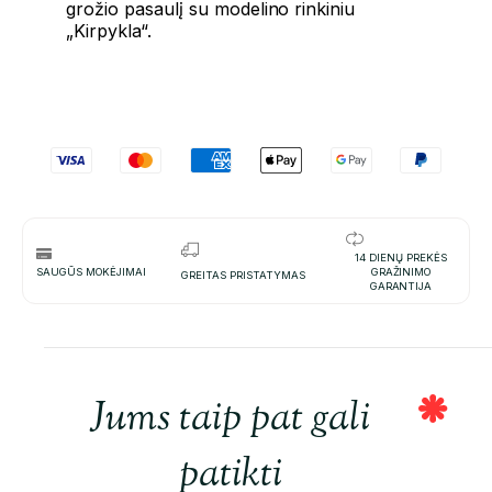
grožio pasaulį su modelino rinkiniu
„Kirpykla“.
14 DIENŲ PREKĖS
SAUGŪS MOKĖJIMAI
GRAŽINIMO
GREITAS PRISTATYMAS
GARANTIJA
Jums taip pat gali
patikti