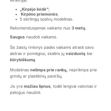
Rinkinyje:
„Kirpėjo kėdė“
;
Kirpimo priemonės
;
5 skirtingų spalvų modelinas.
Rekomenduojamas vaikams nuo
3 metų
.
Saugus
naudoti vaikams.
Šis žaislų rinkinys padės vaikams atrasti savo
aistras ir pomėgius, skatins jų
vaizduotę
bei
kūrybiškumą
.
Modelinas
nelimpa prie rankų,
neprilimpa prie
grindų ar plastikinių paviršių.
Jis yra
mažiau lipnus
, todėl lengvai valomas ir
patogus naudoti.