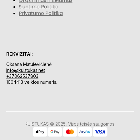
Grąžinimas ir keitimas
Siuntimo Politika
Privatumo Politika
REKVIZITAI:
Oksana Matulevičienė
info@kuistukas.net
+37062537803
1004413 veiklos numeris.
KUISTUKAS © 2025, Visos teisės saugomos.