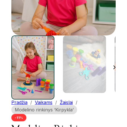
Pradžia
/
Vaikams
/
Žaislai
/
Modelino rinkinys ‘Kirpykla’
-11%