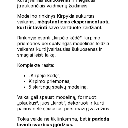
kurti įvairias šukuosenas ir mėgautis
įtraukiančiais vaidmenų žaidimais.
Modelino rinkinys Kirpykla sukurtas
vaikams,
mėgstantiems eksperimentuoti,
kurti ir lavinti
savo vaizduotę žaidžiant.
Rinkinyje esanti „kirpėjo kėdė“, kirpimo
priemonės bei spalvingas modelinas leidžia
vaikams kurti įvairiausias šukuosenas ir
smagiai leisti laiką.
Komplekte rasite:
„Kirpėjo kėdę“;
Kirpimo priemones;
5 skirtingų spalvų modeliną.
Vaikai gali spausti modeliną, formuoti
„plaukus“, juos „kirpti“, dekoruoti ir kurti
pačius netikėčiausius personažų įvaizdžius.
Tokia veikla ne tik linksmina, bet ir
padeda
lavinti svarbius įgūdžius.