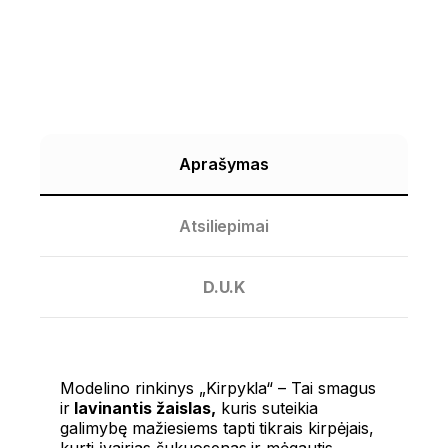
Aprašymas
Atsiliepimai
D.U.K
Modelino rinkinys „Kirpykla“ – Tai smagus
ir
lavinantis žaislas,
kuris suteikia
galimybę mažiesiems tapti tikrais kirpėjais,