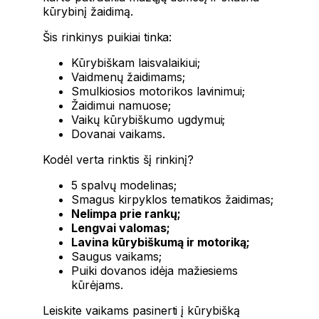
kūrybinį žaidimą.
Šis rinkinys puikiai tinka:
Kūrybiškam laisvalaikiui;
Vaidmenų žaidimams;
Smulkiosios motorikos lavinimui;
Žaidimui namuose;
Vaikų kūrybiškumo ugdymui;
Dovanai vaikams.
Kodėl verta rinktis šį rinkinį?
5 spalvų modelinas;
Smagus kirpyklos tematikos žaidimas;
Nelimpa prie rankų;
Lengvai valomas;
Lavina kūrybiškumą ir motoriką;
Saugus vaikams;
Puiki dovanos idėja mažiesiems
kūrėjams.
Leiskite vaikams pasinerti į kūrybišką