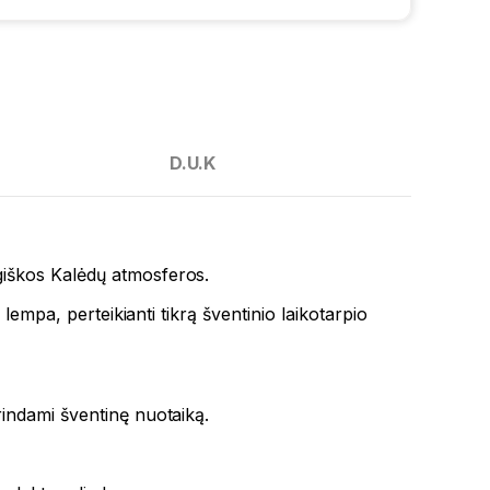
D.U.K
iškos Kalėdų atmosferos.
lempa, perteikianti tikrą šventinio laikotarpio
rindami šventinę nuotaiką.