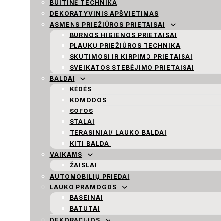
BUITINĖ TECHNIKA
DEKORATYVINIS APŠVIETIMAS
ASMENS PRIEŽIŪROS PRIETAISAI
BURNOS HIGIENOS PRIETAISAI
PLAUKŲ PRIEŽIŪROS TECHNIKA
SKUTIMOSI IR KIRPIMO PRIETAISAI
SVEIKATOS STEBĖJIMO PRIETAISAI
BALDAI
KĖDĖS
KOMODOS
SOFOS
STALAI
TERASINIAI/ LAUKO BALDAI
KITI BALDAI
VAIKAMS
ŽAISLAI
AUTOMOBILIŲ PRIEDAI
LAUKO PRAMOGOS
BASEINAI
BATUTAI
DEKORACIJOS