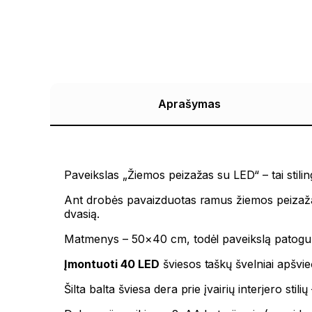
Aprašymas
Paveikslas „Žiemos peizažas su LED“ – tai stilin
Ant drobės pavaizduotas ramus žiemos peizažas: sn
dvasią.
Matmenys – 50×40 cm, todėl paveikslą patogu k
Įmontuoti 40 LED
šviesos taškų švelniai apšvie
Šilta balta šviesa dera prie įvairių interjero stil