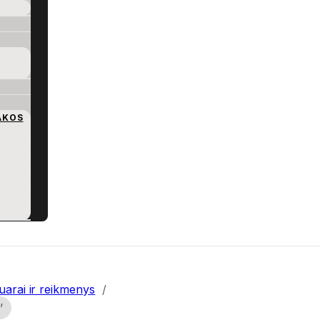
AKOS
arai ir reikmenys
/
’