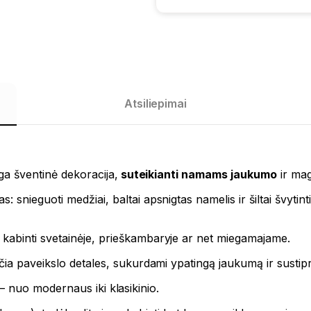
Atsiliepimai
ga šventinė dekoracija,
suteikianti namams jaukumo
ir mag
ieguoti medžiai, baltai apsnigtas namelis ir šiltai švytinti 
abinti svetainėje, prieškambaryje ar net miegamajame.
čia paveikslo detales, sukurdami ypatingą jaukumą ir sustip
ių – nuo modernaus iki klasikinio.