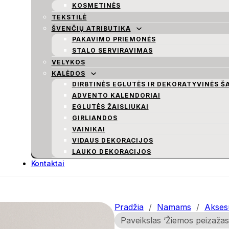
KOSMETINĖS
TEKSTILĖ
ŠVENČIŲ ATRIBUTIKA
PAKAVIMO PRIEMONĖS
STALO SERVIRAVIMAS
VELYKOS
KALĖDOS
DIRBTINĖS EGLUTĖS IR DEKORATYVINĖS Š
ADVENTO KALENDORIAI
EGLUTĖS ŽAISLIUKAI
GIRLIANDOS
VAINIKAI
VIDAUS DEKORACIJOS
LAUKO DEKORACIJOS
Kontaktai
Pradžia
/
Namams
/
Aksesu
Paveikslas ‘Žiemos peizažas