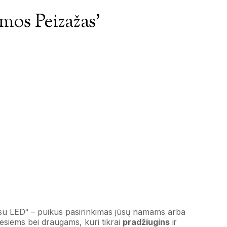
emos Peizažas’
su LED“ – puikus pasirinkimas jūsų namams arba
esiems bei draugams, kuri tikrai
pradžiugins
ir