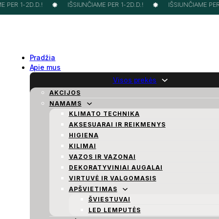
PER 1-2D.D.!
IŠSIUNČIAME PER 1-2D.D.!
IŠSIUNČIAME PER 1
Pradžia
Apie mus
Visos prekės
AKCIJOS
NAMAMS
KLIMATO TECHNIKA
AKSESUARAI IR REIKMENYS
HIGIENA
KILIMAI
VAZOS IR VAZONAI
DEKORATYVINIAI AUGALAI
VIRTUVĖ IR VALGOMASIS
APŠVIETIMAS
ŠVIESTUVAI
LED LEMPUTĖS