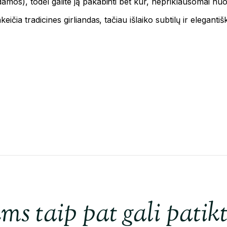
amos), todėl galite ją pakabinti bet kur, nepriklausomai nuo 
eičia tradicines girliandas, tačiau išlaiko subtilų ir elegantiš
ms taip pat gali patikt