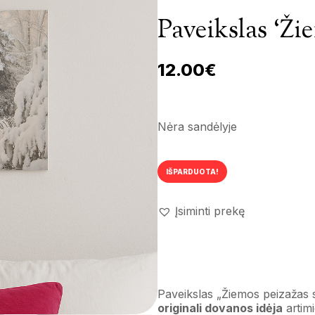
Paveikslas ‘Ži
12.00
€
Nėra sandėlyje
IŠPARDUOTA!
Įsiminti prekę
Paveikslas „Žiemos peizažas 
originali dovanos idėja
artimi