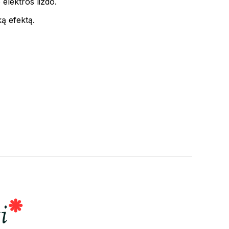
elektros lizdo.
ką efektą.
i