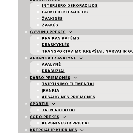
INTERJERO DEKORACIJOS
LAUKO DEKORACIJOS
ŽVAKIDĖS
ŽVAKĖS
GYVŪNŲ PREKĖS
KRAIKAS KATĖMS
DRASKYKLĖS
TRANSPORTAVIMO KREPŠIAI, NARVAI IR G
APRANGA IR AVALYNĖ
AVALYNĖ
DRABUŽIAI
DARBO PRIEMONĖS
TVIRTINIMO ELEMENTAI
ĮRANKIAI
APSAUGINĖS PRIEMONĖS
SPORTUI
TRENIRUOKLIAI
SODO PREKĖS
KEPSNINĖS IR PRIEDAI
KREPŠIAI IR KUPRINĖS