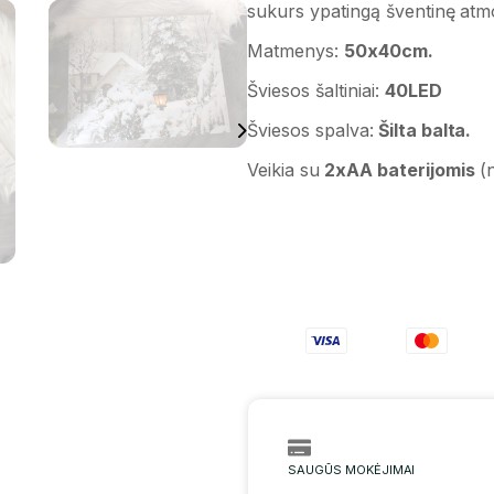
sukurs ypatingą šventinę atm
Matmenys:
50x40cm.
Šviesos šaltiniai:
40LED
Šviesos spalva:
Šilta balta.
Veikia su
2xAA baterijomis
(
SAUGŪS MOKĖJIMAI