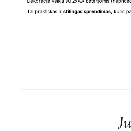
Dekoracija veikia su 2xAA baterijomis (neprided
Tai praktiškas ir
stilingas sprendimas,
kuris pak
Ju