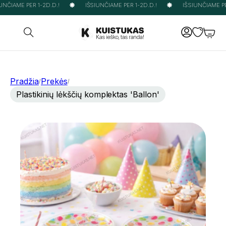
NČIAME PER 1-2D.D.!
IŠSIUNČIAME PER 1-2D.D.!
IŠSIUNČIAME PER
Pradžia
Prekės
/
/
Plastikinių lėkščių komplektas 'Ballon'