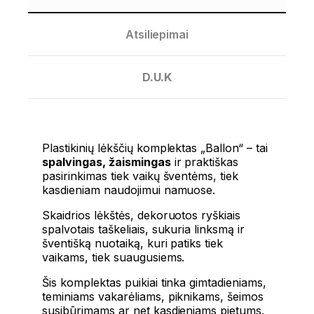
Atsiliepimai
D.U.K
Plastikinių lėkščių komplektas „Ballon“ – tai
spalvingas, žaismingas
ir praktiškas
pasirinkimas tiek vaikų šventėms, tiek
kasdieniam naudojimui namuose.
Skaidrios lėkštės, dekoruotos ryškiais
spalvotais taškeliais, sukuria linksmą ir
šventišką nuotaiką, kuri patiks tiek
vaikams, tiek suaugusiems.
Šis komplektas puikiai tinka gimtadieniams,
teminiams vakarėliams, piknikams, šeimos
susibūrimams ar net kasdieniams pietums.