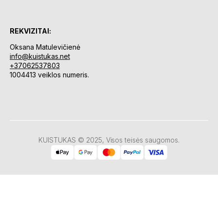
REKVIZITAI:
Oksana Matulevičienė
info@kuistukas.net
+37062537803
1004413 veiklos numeris.
KUISTUKAS © 2025, Visos teisės saugomos.