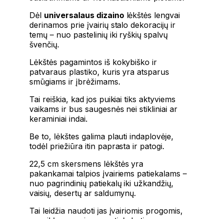
Dėl
universalaus dizaino
lėkštės lengvai
derinamos prie įvairių stalo dekoracijų ir
temų – nuo pastelinių iki ryškių spalvų
švenčių.
Lėkštės pagamintos iš kokybiško ir
patvaraus plastiko, kuris yra atsparus
smūgiams ir įbrėžimams.
Tai reiškia, kad jos puikiai tiks aktyviems
vaikams ir bus saugesnės nei stikliniai ar
keraminiai indai.
Be to, lėkštes galima plauti indaplovėje,
todėl priežiūra itin paprasta ir patogi.
22,5 cm skersmens lėkštės yra
pakankamai talpios įvairiems patiekalams –
nuo pagrindinių patiekalų iki užkandžių,
vaisių, desertų ar saldumynų.
Tai leidžia naudoti jas įvairiomis progomis,