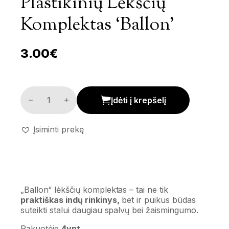
Plastikinių Lėkščių
Komplektas ‘Ballon’
3.00
€
Plastikinių lėkščių komplektas 'Ballon' kiekis
Įdėti į krepšelį
Įsiminti prekę
„Ballon“ lėkščių komplektas – tai ne tik
praktiškas indų rinkinys,
bet ir puikus būdas
suteikti stalui daugiau spalvų bei žaismingumo.
Pakuotėje
4vnt.