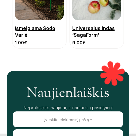
Įsmeigiama Sodo
Universalus Indas
Varlė
‘SagaForm’
1.00
€
9.00
€
Naujienlaiškis
Nepraleiskite naujienų ir naujausių pasiūlymų!