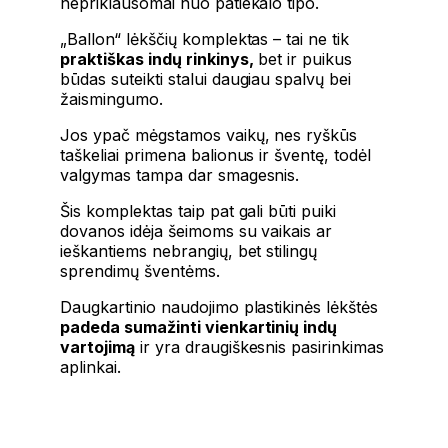
nepriklausomai nuo patiekalo tipo.
„Ballon“ lėkščių komplektas – tai ne tik
praktiškas indų rinkinys,
bet ir puikus
būdas suteikti stalui daugiau spalvų bei
žaismingumo.
Jos ypač mėgstamos vaikų, nes ryškūs
taškeliai primena balionus ir šventę, todėl
valgymas tampa dar smagesnis.
Šis komplektas taip pat gali būti puiki
dovanos idėja šeimoms su vaikais ar
ieškantiems nebrangių, bet stilingų
sprendimų šventėms.
Daugkartinio naudojimo plastikinės lėkštės
padeda sumažinti vienkartinių indų
vartojimą
ir yra draugiškesnis pasirinkimas
aplinkai.