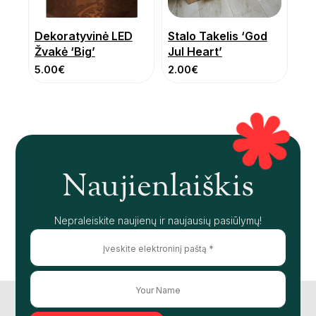
Dekoratyvinė LED
Stalo Takelis ‘God
Žvakė ‘Big’
Jul Heart’
5.00
€
2.00
€
Naujienlaiškis
Nepraleiskite naujienų ir naujausių pasiūlymų!