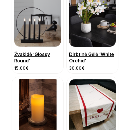
Žvakidė ‘Glossy
Dirbtinė Gėlė ‘White
Round’
Orchid’
15.00
€
30.00
€