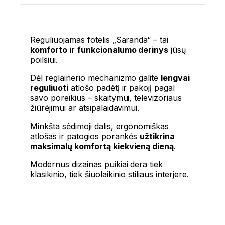
Reguliuojamas fotelis „Saranda“ – tai
komforto
ir
funkcionalumo derinys
jūsų
poilsiui.
Dėl reglainerio mechanizmo galite
lengvai
reguliuoti
atlošo padėtį ir pakojį pagal
savo poreikius – skaitymui, televizoriaus
žiūrėjimui ar atsipalaidavimui.
Minkšta sėdimoji dalis, ergonomiškas
atlošas ir patogios porankės
užtikrina
maksimalų komfortą kiekvieną dieną
.
Modernus dizainas puikiai dera tiek
klasikinio, tiek šiuolaikinio stiliaus interjere.