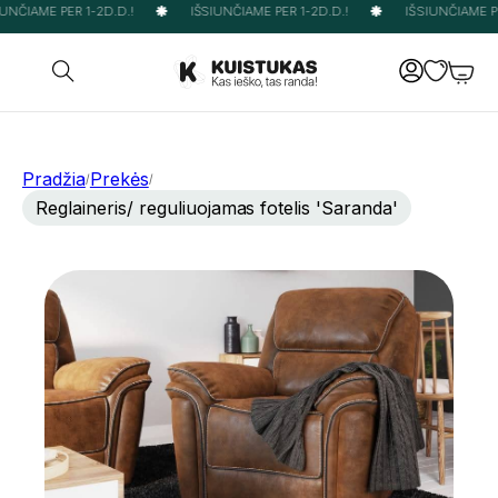
UNČIAME PER 1-2D.D.!
IŠSIUNČIAME PER 1-2D.D.!
IŠSIUNČIAME PE
Pradžia
Prekės
/
/
Reglaineris/ reguliuojamas fotelis 'Saranda'