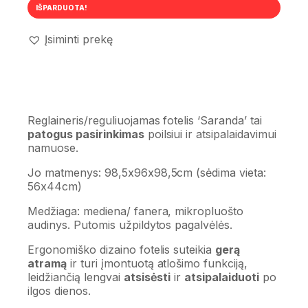
IŠPARDUOTA!
Įsiminti prekę
Reglaineris/reguliuojamas fotelis ‘Saranda’ tai
patogus pasirinkimas
poilsiui ir atsipalaidavimui
namuose.
Jo matmenys: 98,5x96x98,5cm (sėdima vieta:
56x44cm)
Medžiaga: mediena/ fanera, mikropluošto
audinys. Putomis užpildytos pagalvėlės.
Ergonomiško dizaino fotelis suteikia
gerą
atramą
ir turi įmontuotą atlošimo funkciją,
leidžiančią lengvai
atsisėsti
ir
atsipalaiduoti
po
ilgos dienos.