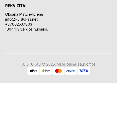
REKVIZITAI:
Oksana Matulevičienė
info@kuistukas.net
+37062537803
1004413 veiklos numeris.
KUISTUKAS © 2025, Visos teisės saugomos.