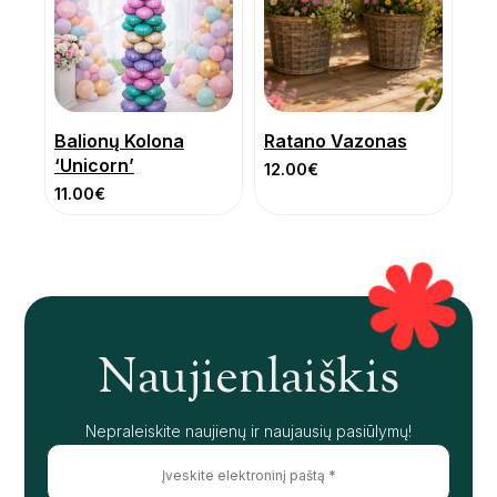
Balionų Kolona
Ratano Vazonas
‘Unicorn’
12.00
€
11.00
€
Naujienlaiškis
Nepraleiskite naujienų ir naujausių pasiūlymų!