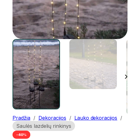
Pradžia
/
Dekoracijos
/
Lauko dekoracijos
/
Saulės lazdelių rinkinys
-40%