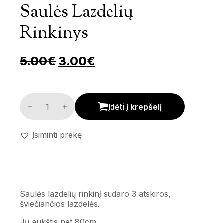
Saulės Lazdelių
Rinkinys
Pradinė kaina buvo: 5.00€.
Dabartinė kaina yra: 
5.00
€
3.00
€
Saulės lazdelių rinkinys kiekis
Įdėti į krepšelį
Įsiminti prekę
Saulės lazdelių rinkinį sudaro 3 atskiros,
šviečiančios lazdelės.
Jų aukštis net 80cm.