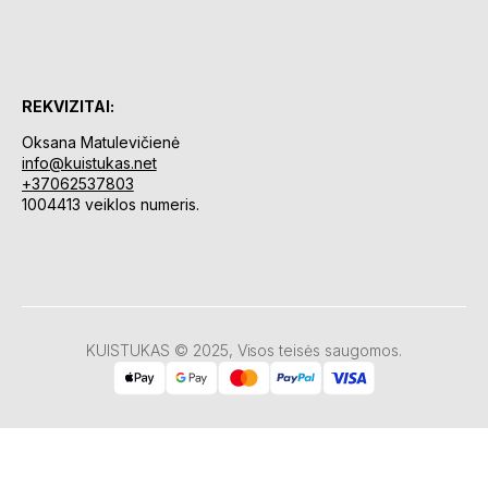
REKVIZITAI:
Oksana Matulevičienė
info@kuistukas.net
+37062537803
1004413 veiklos numeris.
KUISTUKAS © 2025, Visos teisės saugomos.