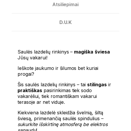
Atsiliepimai
D.U.K
Saulės lazdelių rinkinys –
magiška
šviesa
Jūsų vakarui!
Ieškote jaukumo ir šilumos bet kuriai
progai?
Šis saulės lazdelių rinkinys – tai
stilingas
ir
praktiškas
pasirinkimas tiek sodo
vakarėliui, tiek romantiškam vakarui
terasoje ar net viduje.
Kiekviena lazdelė skleidžia švelnią, šiltą
šviesą, primenančią saulės spindulius –
sukurkite išskirtinę atmosferą be elektros
sąnaudų
!