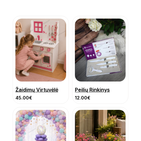
Žaidimų Virtuvėlė
Peilių Rinkinys
45.00
€
12.00
€