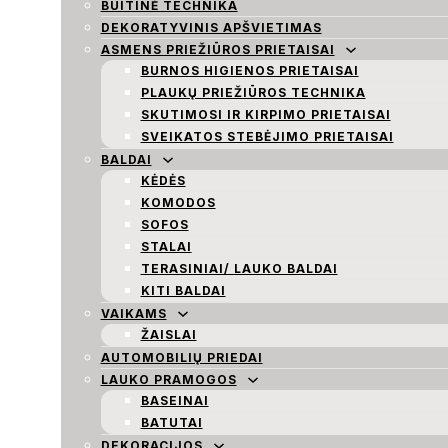
BUITINĖ TECHNIKA
DEKORATYVINIS APŠVIETIMAS
ASMENS PRIEŽIŪROS PRIETAISAI
BURNOS HIGIENOS PRIETAISAI
PLAUKŲ PRIEŽIŪROS TECHNIKA
SKUTIMOSI IR KIRPIMO PRIETAISAI
SVEIKATOS STEBĖJIMO PRIETAISAI
BALDAI
KĖDĖS
KOMODOS
SOFOS
STALAI
TERASINIAI/ LAUKO BALDAI
KITI BALDAI
VAIKAMS
ŽAISLAI
AUTOMOBILIŲ PRIEDAI
LAUKO PRAMOGOS
BASEINAI
BATUTAI
DEKORACIJOS