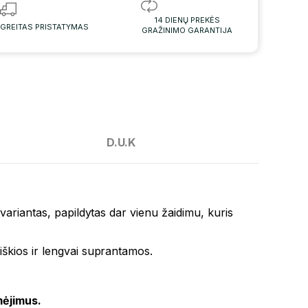
14 DIENŲ PREKĖS
GREITAS PRISTATYMAS
GRAŽINIMO GARANTIJA
D.U.K
 variantas, papildytas dar vienu žaidimu, kuris
iškios ir lengvai suprantamos.
mėjimus.