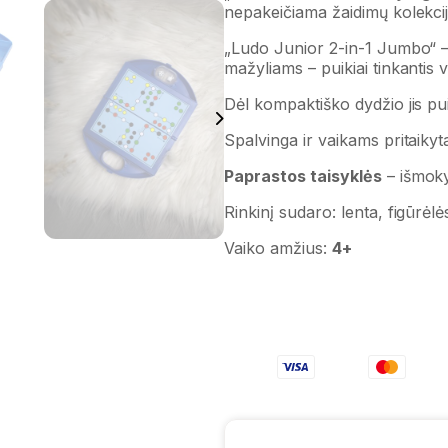
nepakeičiama žaidimų kolekci
„Ludo Junior 2-in-1 Jumbo“ –
mažyliams – puikiai tinkantis
Dėl kompaktiško dydžio jis pui
Spalvinga ir vaikams pritaikyta
Paprastos taisyklės
– išmokyk
Rinkinį sudaro: lenta, figūrėlės
Vaiko amžius:
4+