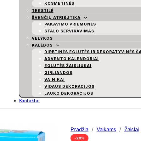
KOSMETINĖS
TEKSTILĖ
ŠVENČIŲ ATRIBUTIKA
PAKAVIMO PRIEMONĖS
STALO SERVIRAVIMAS
VELYKOS
KALĖDOS
DIRBTINĖS EGLUTĖS IR DEKORATYVINĖS Š
ADVENTO KALENDORIAI
EGLUTĖS ŽAISLIUKAI
GIRLIANDOS
VAINIKAI
VIDAUS DEKORACIJOS
LAUKO DEKORACIJOS
Kontaktai
Pradžia
/
Vaikams
/
Žaislai
-29%