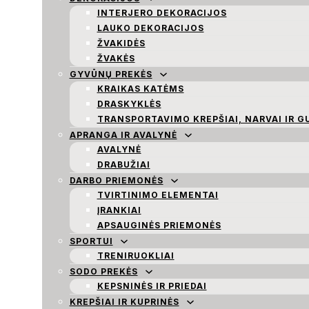
INTERJERO DEKORACIJOS
LAUKO DEKORACIJOS
ŽVAKIDĖS
ŽVAKĖS
GYVŪNŲ PREKĖS
KRAIKAS KATĖMS
DRASKYKLĖS
TRANSPORTAVIMO KREPŠIAI, NARVAI IR G
APRANGA IR AVALYNĖ
AVALYNĖ
DRABUŽIAI
DARBO PRIEMONĖS
TVIRTINIMO ELEMENTAI
ĮRANKIAI
APSAUGINĖS PRIEMONĖS
SPORTUI
TRENIRUOKLIAI
SODO PREKĖS
KEPSNINĖS IR PRIEDAI
KREPŠIAI IR KUPRINĖS