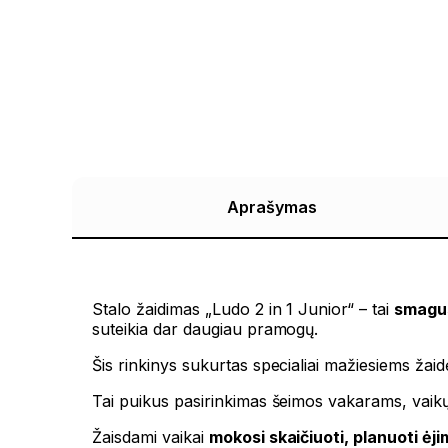
Aprašymas
Stalo žaidimas „Ludo 2 in 1 Junior“ – tai
smagus
suteikia dar daugiau pramogų.
Šis rinkinys sukurtas specialiai mažiesiems žai
Tai puikus pasirinkimas šeimos vakarams, vaik
Žaisdami vaikai
mokosi skaičiuoti, planuoti ėji