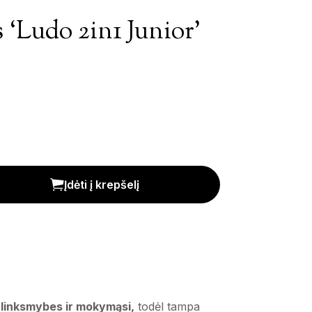
 ‘Ludo 2in1 Junior’
: 7.00€.
ina yra: 5.00€.
or' kiekis
Įdėti į krepšelį
 linksmybes ir mokymąsi,
todėl tampa