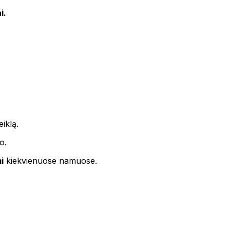
i.
eiklą.
o.
i
kiekvienuose namuose.