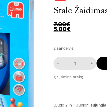
Stalo Žaidimas
7.00
€
Pradinė kaina buvo
Dabartinė ka
5.00
€
2 sandėlyje
Stalo žaidimas 'Ludo 2in1 Juni
Įsiminti prekę
„Ludo 2 in 1 Junior“
sujungia