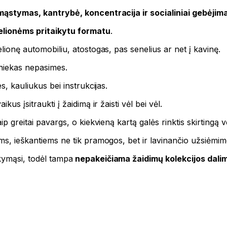
mąstymas, kantrybė, koncentracija ir socialiniai gebėjima
kelionėms pritaikytu formatu
.
elionę automobiliu, atostogas, pas senelius ar net į kavinę.
 niekas nepasimes.
s, kauliukus bei instrukcijas.
us įsitraukti į žaidimą ir žaisti vėl bei vėl.
p greitai pavargs, o kiekvieną kartą galės rinktis skirtingą v
ams, ieškantiems ne tik pramogos, bet ir lavinančio užsiėmim
kymąsi, todėl tampa
nepakeičiama žaidimų kolekcijos dalim