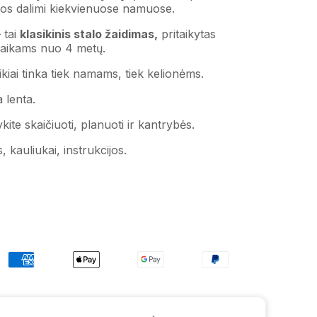
jos dalimi kiekvienuose namuose.
 tai
klasikinis stalo žaidimas,
pritaikytas
 vaikams nuo 4 metų.
kiai tinka tiek namams, tiek kelionėms.
 lenta.
ite skaičiuoti, planuoti ir kantrybės.
, kauliukai, instrukcijos.