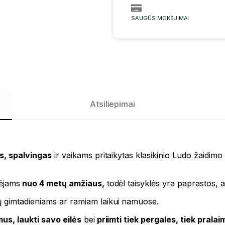
SAUGŪS MOKĖJIMAI
Atsiliepimai
, spalvingas
ir vaikams pritaikytas klasikinio Ludo žaidimo
dėjams
nuo 4 metų amžiaus,
todėl taisyklės yra paprastos, a
ų gimtadieniams ar ramiam laikui namuose.
mus, laukti savo eilės
bei
priimti tiek pergales, tiek pralai