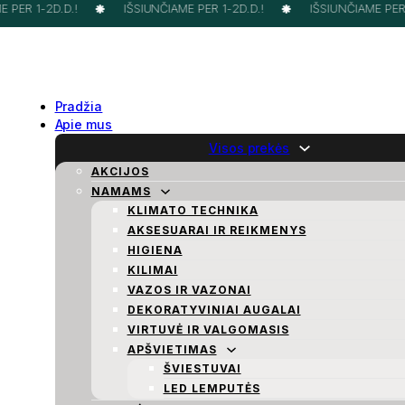
PER 1-2D.D.!
IŠSIUNČIAME PER 1-2D.D.!
IŠSIUNČIAME PER 1
Pradžia
Apie mus
Visos prekės
AKCIJOS
NAMAMS
KLIMATO TECHNIKA
AKSESUARAI IR REIKMENYS
HIGIENA
KILIMAI
VAZOS IR VAZONAI
DEKORATYVINIAI AUGALAI
VIRTUVĖ IR VALGOMASIS
APŠVIETIMAS
ŠVIESTUVAI
LED LEMPUTĖS