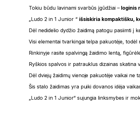
Tokiu būdu lavinami svarbūs įgūdžiai –
loginis 
„Ludo 2 in 1 Junior “
išsiskiria kompaktišku, 
Dėl nedidelio dydžio žaidimą patogu pasiimti į k
Visi elementai tvarkingai telpa pakuotėje, todėl
Rinkinyje rasite spalvingą žaidimo lentą, figūrėle
Ryškios spalvos ir patrauklus dizainas skatina vaik
Dėl dviejų žaidimų vienoje pakuotėje vaikai ne tai
Šis stalo žaidimas yra puiki dovanos idėja vaik
„Ludo 2 in 1 Junior“ sujungia linksmybes ir mo