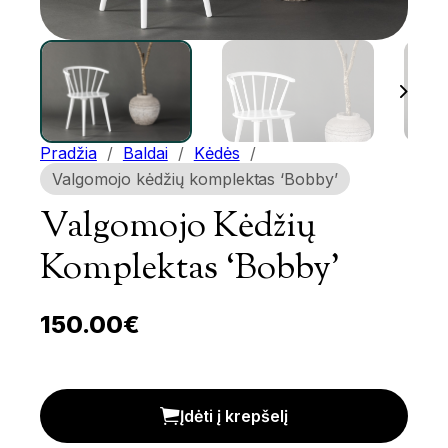
Pradžia
/
Baldai
/
Kėdės
/
Valgomojo kėdžių komplektas ‘Bobby’
Valgomojo Kėdžių
Komplektas ‘Bobby’
150.00
€
Valgomojo kėdžių komplektas 'Bobby' kiekis
Įdėti į krepšelį