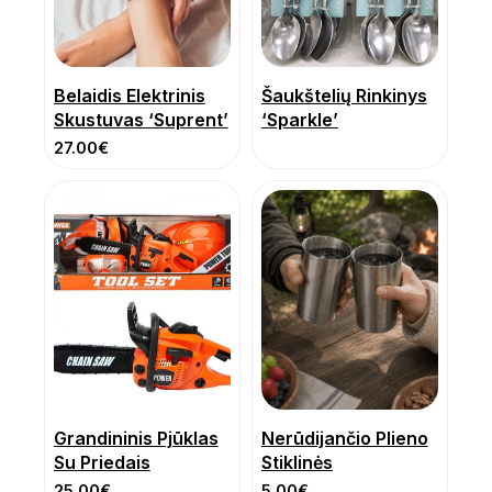
Belaidis Elektrinis
Šaukštelių Rinkinys
Skustuvas ‘Suprent’
‘Sparkle’
27.00
€
Grandininis Pjūklas
Nerūdijančio Plieno
Su Priedais
Stiklinės
25.00
€
5.00
€