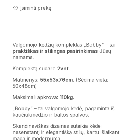
Įsiminti prekę
Valgomojo kėdžių komplektas „Bobby“ – tai
praktiškas ir stilingas pasirinkimas
Jūsų
namams.
Komplektą sudaro
2vnt
.
Matmenys:
55x53x76cm
. (Sėdima vieta:
50x48cm)
Maksimali apkrova:
110kg
.
„Bobby“ – tai valgomojo kėdė, pagaminta iš
kaučiukmedžio ir baltos spalvos.
Skandinaviškas dizainas suteikia kėdei
nesenstantį ir elegantišką stilių, kartu išlaikant
madą ir modernumą.