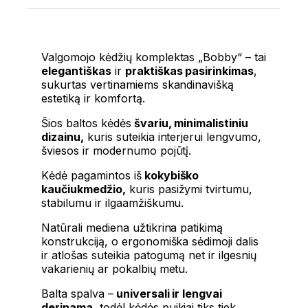
Valgomojo kėdžių komplektas „Bobby“ – tai
elegantiškas
ir
praktiškas pasirinkimas
,
sukurtas vertinamiems skandinavišką
estetiką ir komfortą.
Šios baltos kėdės
švariu, minimalistiniu
dizainu,
kuris suteikia interjerui lengvumo,
šviesos ir modernumo pojūtį.
Kėdė pagamintos iš
kokybiško
kaučiukmedžio,
kuris pasižymi tvirtumu,
stabilumu ir ilgaamžiškumu.
Natūrali mediena užtikrina patikimą
konstrukciją, o ergonomiška sėdimoji dalis
ir atlošas suteikia patogumą net ir ilgesnių
vakarienių ar pokalbių metu.
Balta spalva –
universali ir lengvai
derinama,
todėl kėdės puikiai tiks tiek