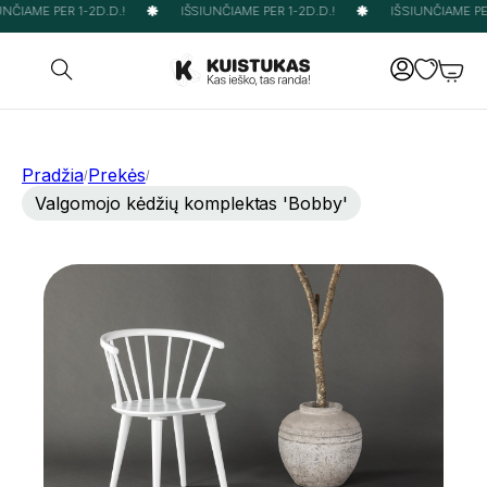
NČIAME PER 1-2D.D.!
IŠSIUNČIAME PER 1-2D.D.!
IŠSIUNČIAME PER
Pradžia
Prekės
/
/
Valgomojo kėdžių komplektas 'Bobby'