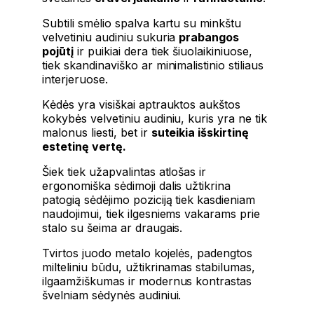
Subtili smėlio spalva kartu su minkštu
velvetiniu audiniu sukuria
prabangos
pojūtį
ir puikiai dera tiek šiuolaikiniuose,
tiek skandinaviško ar minimalistinio stiliaus
interjeruose.
Kėdės yra visiškai aptrauktos aukštos
kokybės velvetiniu audiniu, kuris yra ne tik
malonus liesti, bet ir
suteikia išskirtinę
estetinę vertę.
Šiek tiek užapvalintas atlošas ir
ergonomiška sėdimoji dalis užtikrina
patogią sėdėjimo poziciją tiek kasdieniam
naudojimui, tiek ilgesniems vakarams prie
stalo su šeima ar draugais.
Tvirtos juodo metalo kojelės, padengtos
milteliniu būdu, užtikrinamas stabilumas,
ilgaamžiškumas ir modernus kontrastas
švelniam sėdynės audiniui.