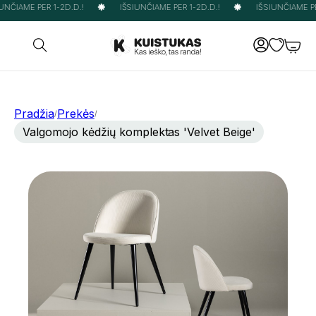
NČIAME PER 1-2D.D.!
IŠSIUNČIAME PER 1-2D.D.!
IŠSIUNČIAME PER
Pradžia
Prekės
/
/
Valgomojo kėdžių komplektas 'Velvet Beige'