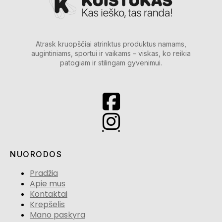
Atrask kruopščiai atrinktus produktus namams,
augintiniams, sportui ir vaikams – viskas, ko reikia
patogiam ir stilingam gyvenimui.
NUORODOS
Pradžia
Apie mus
Kontaktai
Krepšelis
Mano paskyra