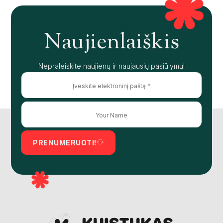
Naujienlaiškis
Nepraleiskite naujienų ir naujausių pasiūlymų!
PRENUMERUOTI!