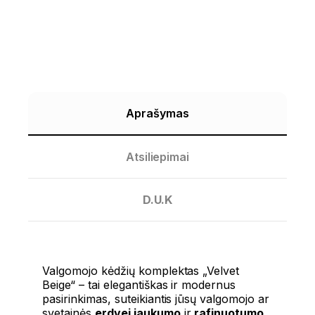
Aprašymas
Atsiliepimai
D.U.K
Valgomojo kėdžių komplektas „Velvet
Beige“ – tai elegantiškas ir modernus
pasirinkimas, suteikiantis jūsų valgomojo ar
svetainės
erdvei jaukumo
ir
rafinuotumo
.