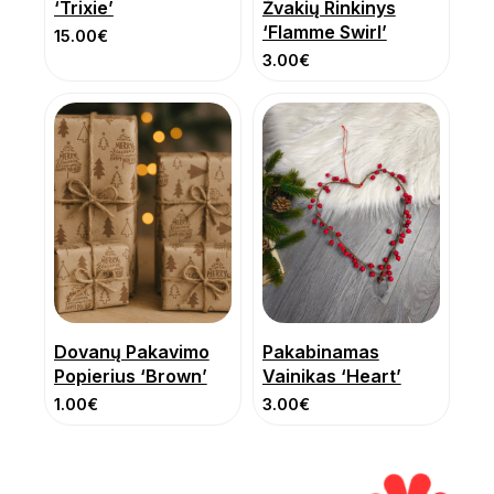
‘Trixie’
Žvakių Rinkinys
‘Flamme Swirl’
15.00
€
3.00
€
Dovanų Pakavimo
Pakabinamas
Popierius ‘Brown’
Vainikas ‘Heart’
1.00
€
3.00
€