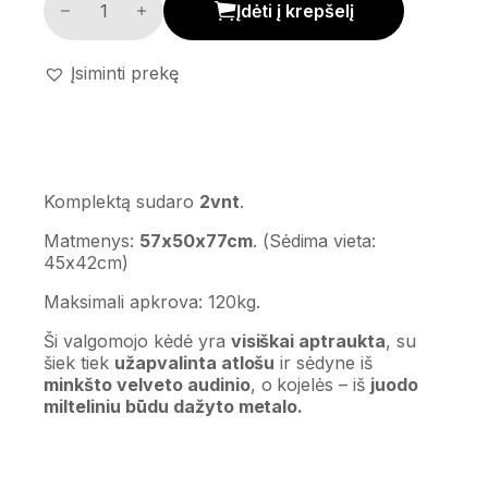
Įdėti į krepšelį
Įsiminti prekę
Komplektą sudaro
2vnt
.
Matmenys:
57x50x77cm
. (Sėdima vieta:
45x42cm)
Maksimali apkrova: 120kg.
Ši valgomojo kėdė yra
visiškai aptraukta
, su
šiek tiek
užapvalinta atlošu
ir sėdyne iš
minkšto velveto audinio
, o kojelės – iš
juodo
milteliniu būdu dažyto metalo.