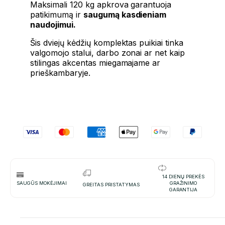
Maksimali 120 kg apkrova garantuoja
patikimumą ir
saugumą kasdieniam
naudojimui.
Šis dviejų kėdžių komplektas puikiai tinka
valgomojo stalui, darbo zonai ar net kaip
stilingas akcentas miegamajame ar
prieškambaryje.
14 DIENŲ PREKĖS
SAUGŪS MOKĖJIMAI
GRAŽINIMO
GREITAS PRISTATYMAS
GARANTIJA