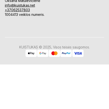
Oksana Matulevičienė
info@kuistukas.net
+37062537803
1004413 veiklos numeris.
KUISTUKAS © 2025, Visos teisės saugomos.