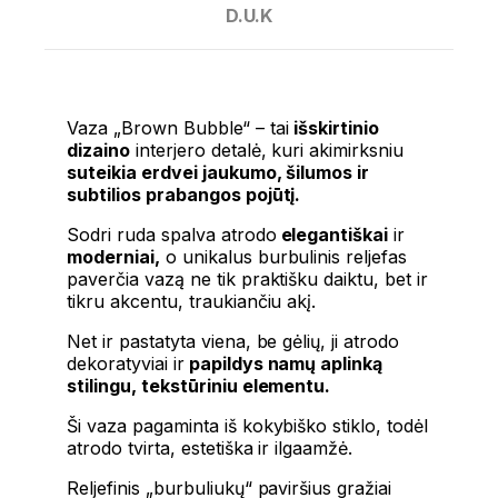
D.U.K
Vaza „Brown Bubble“ – tai
išskirtinio
dizaino
interjero detalė, kuri akimirksniu
suteikia erdvei jaukumo, šilumos ir
subtilios prabangos pojūtį.
Sodri ruda spalva atrodo
elegantiškai
ir
moderniai,
o unikalus burbulinis reljefas
paverčia vazą ne tik praktišku daiktu, bet ir
tikru akcentu, traukiančiu akį.
Net ir pastatyta viena, be gėlių, ji atrodo
dekoratyviai ir
papildys namų aplinką
stilingu, tekstūriniu elementu.
Ši vaza pagaminta iš kokybiško stiklo, todėl
atrodo tvirta, estetiška ir ilgaamžė.
Reljefinis „burbuliukų“ paviršius gražiai