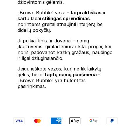
džiovintomis gėlėmis.
„Brown Bubble“ vaza – tai
praktiškas
ir
kartu labai
stilingas sprendimas
norintiems greitai atnaujinti interjerą be
didelių pokyčių.
Ji puikiai tinka ir dovanai – namų
įkurtuvėms, gimtadieniui ar kitai progai, kai
norisi padovanoti kažką gražaus, naudingo
ir ilgai džiuginsiančio.
Jeigu ieškote vazos, kuri ne tik laikytų
gėles, bet ir
taptų namų puošmena –
„Brown Bubble“ yra būtent tas
pasirinkimas.