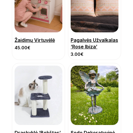
Žaidimų Virtuvėlė
Pagalvės Užvalkalas
‘Rose Ibiza’
45.00
€
3.00
€
Draskyklė ‘Bokštas’
Sodo Dekoratyvinė