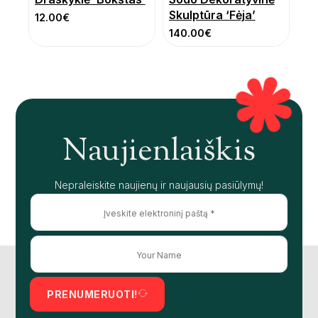
Skulptūra ‘Fėja’
12.00
€
140.00
€
Naujienlaiškis
Nepraleiskite naujienų ir naujausių pasiūlymų!
PRENUMERUOTI!