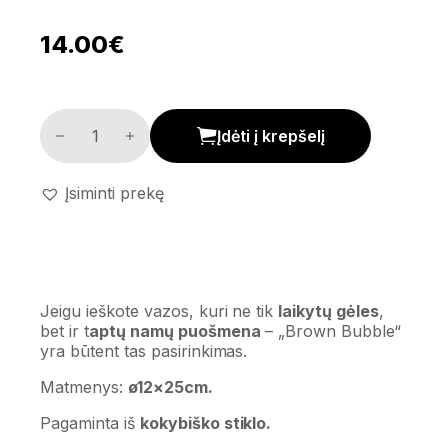
14.00
€
Vaza 'Brown Bubble' kiekis
Įdėti į krepšelį
Įsiminti prekę
Jeigu ieškote vazos, kuri ne tik
laikytų gėles
,
bet ir t
aptų namų puošmena
– „Brown Bubble“
yra būtent tas pasirinkimas.
Matmenys:
ø12×25cm.
Pagaminta iš
kokybiško stiklo.