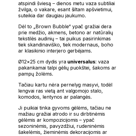
atspindi šviesą – dienos metu vaza subtiliai
žvilga, o vakare, esant šiltam apšvietimui,
suteikia dar daugiau jaukumo.
Dėl to „Brown Bubble“ ypač gražiai dera
prie medžio, akmens, betono ar natūralių
tekstilės audinių – tai puikus pasirinkimas
tiek skandinaviško, tiek modernaus, boho
ar klasikinio interjero gerbėjams.
Ø12×25 cm dydis yra
universalus
: vaza
pakankamai talpi gėlių puokštei, šakoms ar
pampų žolėms.
Tačiau kartu nėra pernelyg masyvi, todėl
lengvai ras vietą ant valgomojo stalo,
komodos, lentynos ar palangės.
Ji puikiai tinka gyvoms gėlėms, tačiau ne
mažiau gražiai atrodo ir su dirbtinėmis
gėlėmis ar kompozicijomis – ypač
sezoninėmis, pavyzdžiui, rudeninėmis
šakelėmis, žieminėmis dekoracijomis ar