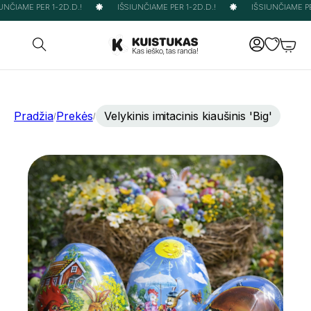
NČIAME PER 1-2D.D.!
IŠSIUNČIAME PER 1-2D.D.!
IŠSIUNČIAME PER
Pradžia
Prekės
Velykinis imitacinis kiaušinis 'Big'
/
/