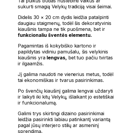
Tai puikus būdas nustebinti vaikus ar
sukurti smagią Velykų tradiciją visai šeimai.
Didelis 30 × 20 cm dydis leidžia patalpinti
daugiau staigmenų, todėl šis dekoratyvinis
kiaušinis tampa ne tik puošmena, bet ir
funkcionaliu šventės elementu.
Pagamintas iš kokybiško kartono ir
papildytas vidiniu pamušalu, šis velykinis
kiaušinis yra
lengvas,
bet tuo pačiu tvirtas
ir ilgaamžis.
Jį galima naudoti ne vienerius metus, todėl
tai ekonomiškas ir tvarus pasirinkimas.
Po švenčių kiaušinį galima lengvai uždaryti
ir laikyti iki kitų Velykų, išlaikant jo estetiškai
ir funkcionalumą.
Galimi trys skirtingi dizaino pasirinkimai
leidžia pasirinkti labiau patinkantį variantą
pagal jūsų interjero stilių ar asmeninį
sprendimą.