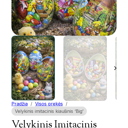
Pradžia
/
Visos prekės
/
Velykinis imitacinis kiaušinis ‘Big’
Velykinis Imitacinis