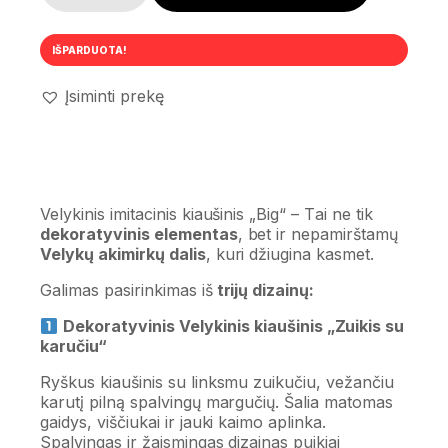
IŠPARDUOTA!
Įsiminti prekę
Velykinis imitacinis kiaušinis „Big“ – T
ai ne tik
dekoratyvinis elementas
, bet ir nepamirštamų
Velykų akimirkų dalis
, kuri džiugina kasmet.
Galimas pasirinkimas iš
trijų dizainų:
Dekoratyvinis Velykinis kiaušinis „Zuikis su
karučiu“
Ryškus kiaušinis su linksmu zuikučiu, vežančiu
karutį pilną spalvingų margučių. Šalia matomas
gaidys, viščiukai ir jauki kaimo aplinka.
Spalvingas ir žaismingas dizainas puikiai