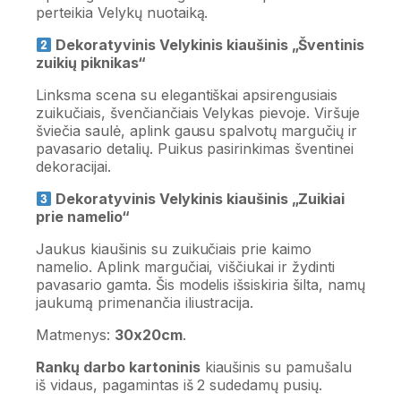
perteikia Velykų nuotaiką.
Dekoratyvinis Velykinis kiaušinis „Šventinis
zuikių piknikas“
Linksma scena su elegantiškai apsirengusiais
zuikučiais, švenčiančiais Velykas pievoje. Viršuje
šviečia saulė, aplink gausu spalvotų margučių ir
pavasario detalių. Puikus pasirinkimas šventinei
dekoracijai.
Dekoratyvinis Velykinis kiaušinis „Zuikiai
prie namelio“
Jaukus kiaušinis su zuikučiais prie kaimo
namelio. Aplink margučiai, viščiukai ir žydinti
pavasario gamta. Šis modelis išsiskiria šilta, namų
jaukumą primenančia iliustracija.
Matmenys:
30x20cm
.
Rankų darbo kartoninis
kiaušinis su pamušalu
iš vidaus, pagamintas iš 2 sudedamų pusių.