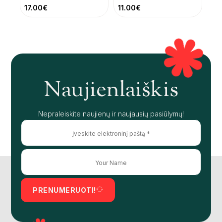
17.00
€
11.00
€
Naujienlaiškis
Nepraleiskite naujienų ir naujausių pasiūlymų!
PRENUMERUOTI!