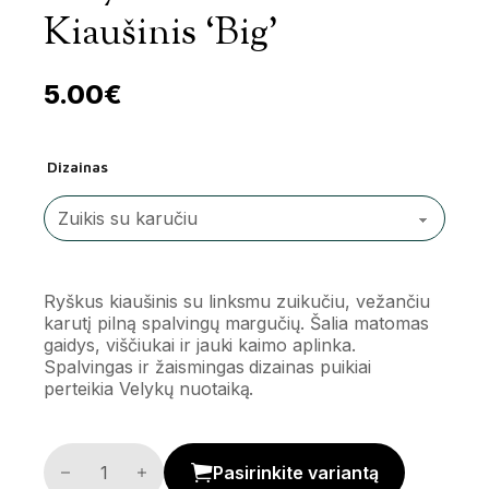
Kiaušinis ‘Big’
5.00
€
Dizainas
Ryškus kiaušinis su linksmu zuikučiu, vežančiu
karutį pilną spalvingų margučių. Šalia matomas
gaidys, viščiukai ir jauki kaimo aplinka.
Spalvingas ir žaismingas dizainas puikiai
perteikia Velykų nuotaiką.
Velykinis imitacinis kiaušinis 'Big' kiekis
Pasirinkite variantą