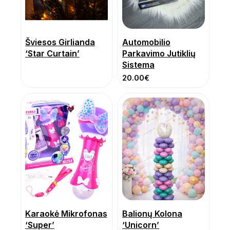
Šviesos Girlianda
Automobilio
‘Star Curtain’
Parkavimo Jutiklių
Sistema
20.00
€
Karaokė Mikrofonas
Balionų Kolona
‘Super’
‘Unicorn’