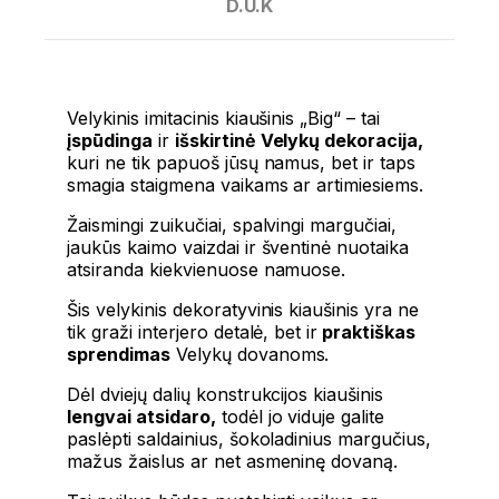
D.U.K
Velykinis imitacinis kiaušinis „Big“ – tai
įspūdinga
ir
išskirtinė Velykų dekoracija,
kuri ne tik papuoš jūsų namus, bet ir taps
smagia staigmena vaikams ar artimiesiems.
Žaismingi zuikučiai, spalvingi margučiai,
jaukūs kaimo vaizdai ir šventinė nuotaika
atsiranda kiekvienuose namuose.
Šis velykinis dekoratyvinis kiaušinis yra ne
tik graži interjero detalė, bet ir
praktiškas
sprendimas
Velykų dovanoms.
Dėl dviejų dalių konstrukcijos kiaušinis
lengvai atsidaro,
todėl jo viduje galite
paslėpti saldainius, šokoladinius margučius,
mažus žaislus ar net asmeninę dovaną.