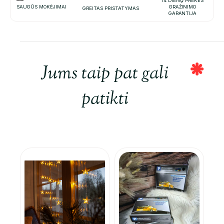
14 DIENŲ PREKĖS
SAUGŪS MOKĖJIMAI
GRAŽINIMO
GREITAS PRISTATYMAS
GARANTIJA
Jums taip pat gali
patikti