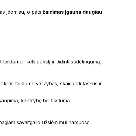
 kas įdomiau, o pats
žaidimas įgauna daugiau
 taiklumui, kelti aukštį ir didinti sudėtingumą.
tikras taiklumo varžybas, skaičiuoti taškus ir
ikaupimą, kantrybę bei tikslumą.
g smagiam savaitgalio užsiėmimui namuose.