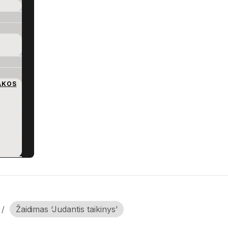
AKOS
/
Žaidimas ‘Judantis taikinys’