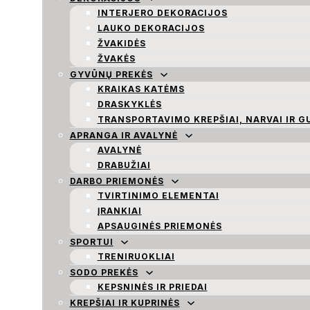
INTERJERO DEKORACIJOS
LAUKO DEKORACIJOS
ŽVAKIDĖS
ŽVAKĖS
GYVŪNŲ PREKĖS
KRAIKAS KATĖMS
DRASKYKLĖS
TRANSPORTAVIMO KREPŠIAI, NARVAI IR G
APRANGA IR AVALYNĖ
AVALYNĖ
DRABUŽIAI
DARBO PRIEMONĖS
TVIRTINIMO ELEMENTAI
ĮRANKIAI
APSAUGINĖS PRIEMONĖS
SPORTUI
TRENIRUOKLIAI
SODO PREKĖS
KEPSNINĖS IR PRIEDAI
KREPŠIAI IR KUPRINĖS