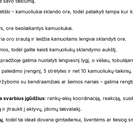
ti savo taiklumą.
ra statiški – kamuoliukai sklando ore, todėl pataikyti tampa kur
s, ore besilaikantys kamuoliukai.
ia oro srautą ir leidžia kamuoliams lengvai sklandyti ore.
mos, todėl galite keisti kamuoliukų sklandymo aukštį.
pradžioje galima nustatyti lengvesnį lygį, o vėliau, tobulėjant
paleidimo įrenginį, 5 strėlytes ir net 10 kamuoliukų-taikinių.
varžyboms su bendraamžiais ar šeimos nariais – galima rengti 
a svarbius įgūdžius
: rankų–akių koordinaciją, reakciją, sus
ų
ir įtraukti į aktyvų, įdomų laisvalaikį.
ų
, todėl tai ideali dovana gimtadieniui, šventėms ar tiesio