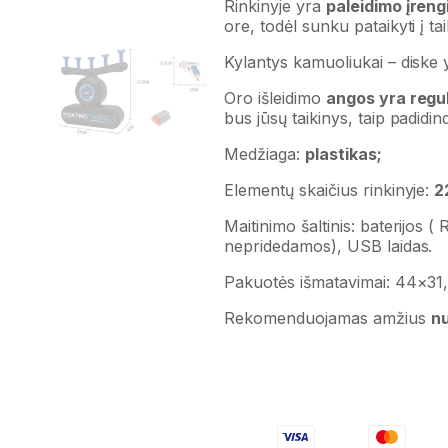
Rinkinyje yra
paleidimo įreng
ore, todėl sunku pataikyti į tai
Kylantys kamuoliukai – diske 
Oro išleidimo
angos yra regu
bus jūsų taikinys, taip padi
Medžiaga:
plastikas;
Elementų skaičius rinkinyje:
2
Maitinimo šaltinis: baterijos (
nepridedamos), USB laidas.
Pakuotės išmatavimai: 44×31
Rekomenduojamas amžius
n