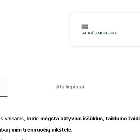
SAUGŪS MOKĖJIMAI
Atsiliepimai
mas vaikams, kurie
mėgsta aktyvius iššūkius, taiklumo žaid
mbarį
mini treniruočių aikštele.