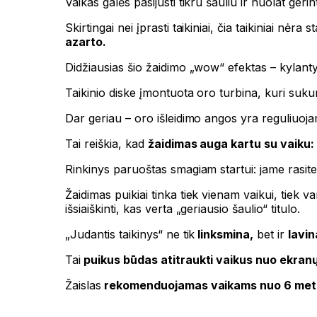
Vaikas galės pasijusti tikru šauliu ir nuolat gerin
Skirtingai nei įprasti taikiniai, čia taikiniai nė
azarto.
Didžiausias šio žaidimo „wow“ efektas – kylanty
Taikinio diske įmontuota oro turbina, kuri sukur
Dar geriau – oro išleidimo angos yra reguliuoja
Tai reiškia, kad
žaidimas auga kartu su vaiku:
Rinkinys paruoštas smagiam startui: jame rasite 
Žaidimas puikiai tinka tiek vienam vaikui, tiek 
išsiaiškinti, kas verta „geriausio šaulio“ titulo.
„Judantis taikinys“ ne tik
linksmina,
bet ir
lavin
Tai
puikus būdas atitraukti vaikus nuo ekran
Žaislas
rekomenduojamas vaikams nuo 6 met