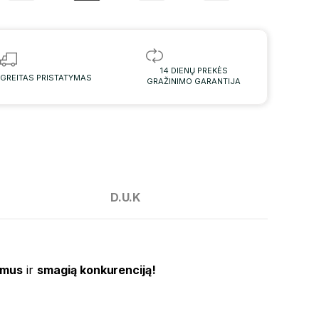
14 DIENŲ PREKĖS
GREITAS PRISTATYMAS
GRAŽINIMO GARANTIJA
D.U.K
imus
ir
smagią konkurenciją!