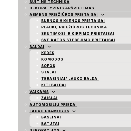
BUITINĖ TECHNIKA
DEKORATYVINIS APŠVIETIMAS
ASMENS PRIEŽIŪROS PRIETAISAI
BURNOS HIGIENOS PRIETAISAI
PLAUKŲ PRIEŽIŪROS TECHNIKA
SKUTIMOSI IR KIRPIMO PRIETAISAI
SVEIKATOS STEBĖJIMO PRIETAISAI
BALDAI
KĖDĖS
KOMODOS
SOFOS
STALAI
TERASINIAI/ LAUKO BALDAI
KITI BALDAI
VAIKAMS
ŽAISLAI
AUTOMOBILIŲ PRIEDAI
LAUKO PRAMOGOS
BASEINAI
BATUTAI
DEKORACIJOS