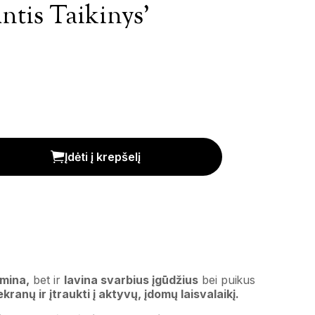
ntis Taikinys’
ekis
Įdėti į krepšelį
smina,
bet ir
lavina svarbius įgūdžius
bei puikus
kranų ir įtraukti į aktyvų, įdomų laisvalaikį.