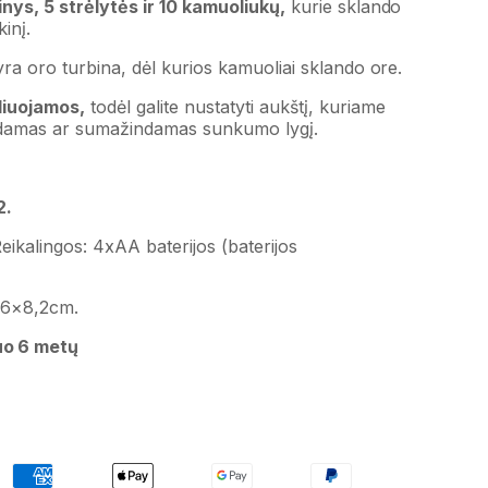
inys, 5 strėlytės ir 10 kamuoliukų,
kurie sklando
kinį.
yra oro turbina, dėl kurios kamuoliai sklando ore.
liuojamos,
todėl galite nustatyti aukštį, kuriame
dindamas ar sumažindamas sunkumo lygį.
2.
 Reikalingos: 4xAA baterijos (baterijos
,6×8,2cm.
uo 6 metų