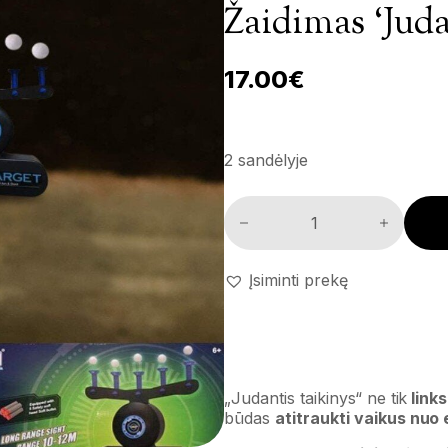
Žaidimas ‘Juda
17.00
€
2 sandėlyje
Žaidimas 'Judantis taikinys' ki
Įsiminti prekę
„Judantis taikinys“ ne tik
link
būdas
atitraukti vaikus nuo e