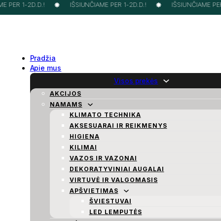
 PER 1-2D.D.!
IŠSIUNČIAME PER 1-2D.D.!
IŠSIUNČIAME PER 
Pradžia
Apie mus
Visos prekės
AKCIJOS
NAMAMS
KLIMATO TECHNIKA
AKSESUARAI IR REIKMENYS
HIGIENA
KILIMAI
VAZOS IR VAZONAI
DEKORATYVINIAI AUGALAI
VIRTUVĖ IR VALGOMASIS
APŠVIETIMAS
ŠVIESTUVAI
LED LEMPUTĖS