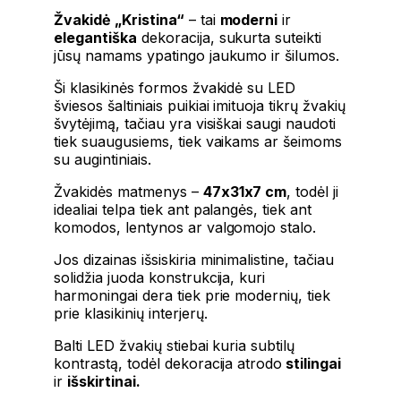
Žvakidė „Kristina“
– tai
moderni
ir
elegantiška
dekoracija, sukurta suteikti
jūsų namams ypatingo jaukumo ir šilumos.
Ši klasikinės formos žvakidė su LED
šviesos šaltiniais puikiai imituoja tikrų žvakių
švytėjimą, tačiau yra visiškai saugi naudoti
tiek suaugusiems, tiek vaikams ar šeimoms
su augintiniais.
Žvakidės matmenys –
47x31x7 cm
, todėl ji
idealiai telpa tiek ant palangės, tiek ant
komodos, lentynos ar valgomojo stalo.
Jos dizainas išsiskiria minimalistine, tačiau
solidžia juoda konstrukcija, kuri
harmoningai dera tiek prie modernių, tiek
prie klasikinių interjerų.
Balti LED žvakių stiebai kuria subtilų
kontrastą, todėl dekoracija atrodo
stilingai
ir
išskirtinai.