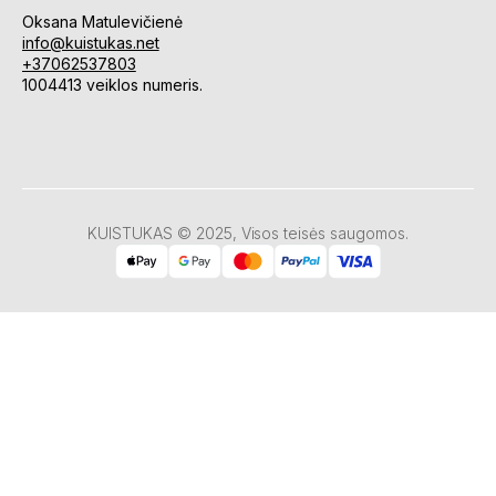
Oksana Matulevičienė
info@kuistukas.net
+37062537803
1004413 veiklos numeris.
KUISTUKAS © 2025, Visos teisės saugomos.