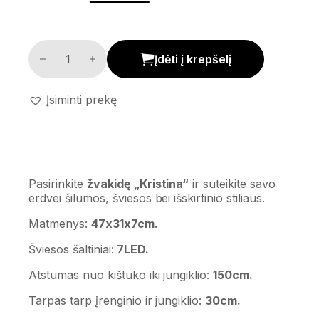
Žvakidė 'Kristina' kiekis
Įdėti į krepšelį
Įsiminti prekę
Pasirinkite
žvakidę „Kristina“
ir suteikite savo
erdvei šilumos, šviesos bei išskirtinio stiliaus.
Matmenys:
47x31x7cm.
Šviesos šaltiniai:
7LED.
Atstumas nuo kištuko iki jungiklio:
150cm.
Tarpas tarp įrenginio ir jungiklio:
30cm.