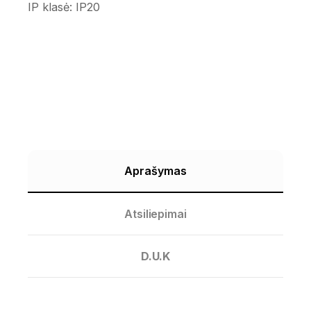
IP klasė:
IP20
Aprašymas
Atsiliepimai
D.U.K