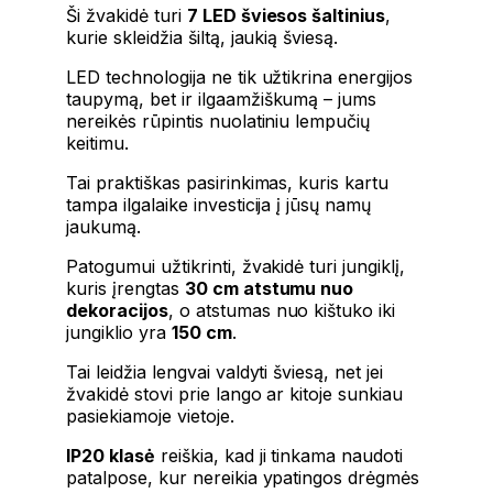
Ši žvakidė turi
7 LED šviesos šaltinius
,
kurie skleidžia šiltą, jaukią šviesą.
LED technologija ne tik užtikrina energijos
taupymą, bet ir ilgaamžiškumą – jums
nereikės rūpintis nuolatiniu lempučių
keitimu.
Tai praktiškas pasirinkimas, kuris kartu
tampa ilgalaike investicija į jūsų namų
jaukumą.
Patogumui užtikrinti, žvakidė turi jungiklį,
kuris įrengtas
30 cm atstumu nuo
dekoracijos
, o atstumas nuo kištuko iki
jungiklio yra
150 cm
.
Tai leidžia lengvai valdyti šviesą, net jei
žvakidė stovi prie lango ar kitoje sunkiau
pasiekiamoje vietoje.
IP20 klasė
reiškia, kad ji tinkama naudoti
patalpose, kur nereikia ypatingos drėgmės