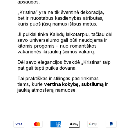
apsaugos.
„Kristina“ yra ne tik šventinė dekoracija,
bet ir nuostabus kasdienybės atributas,
kuris puoš jūsų namus ištisus metus.
Ji puikiai tinka Kalėdų laikotarpiu, tačiau dėl
savo universalumo gali būti naudojama ir
kitomis progomis – nuo romantiškos
vakarienės iki jaukių šeimos vakarų.
Dėl savo elegancijos žvakidė „Kristina“ taip
pat gali tapti puikia dovana.
Tai praktiškas ir stilingas pasirinkimas
tiems, kurie
vertina kokybę, subtilumą
ir
jaukią atmosferą namuose.