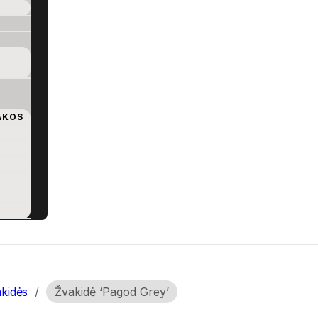
AKOS
kidės
/
Žvakidė ‘Pagod Grey’