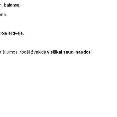
nį balansą.
enai.
ioje erdvėje.
a šilumos, todėl žvakidė
visiškai saugi naudoti