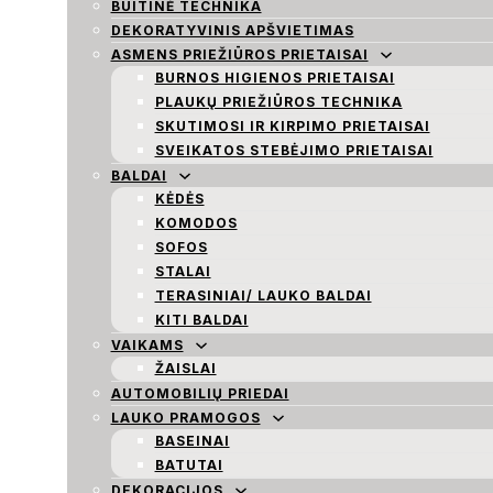
BUITINĖ TECHNIKA
DEKORATYVINIS APŠVIETIMAS
ASMENS PRIEŽIŪROS PRIETAISAI
BURNOS HIGIENOS PRIETAISAI
PLAUKŲ PRIEŽIŪROS TECHNIKA
SKUTIMOSI IR KIRPIMO PRIETAISAI
SVEIKATOS STEBĖJIMO PRIETAISAI
BALDAI
KĖDĖS
KOMODOS
SOFOS
STALAI
TERASINIAI/ LAUKO BALDAI
KITI BALDAI
VAIKAMS
ŽAISLAI
AUTOMOBILIŲ PRIEDAI
LAUKO PRAMOGOS
BASEINAI
BATUTAI
DEKORACIJOS