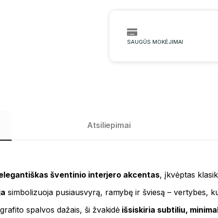
SAUGŪS MOKĖJIMAI
Atsiliepimai
elegantiškas šventinio interjero akcentas
, įkvėptas klas
ja
simbolizuoja pusiausvyrą, ramybę ir šviesą – vertybes, kur
rafito spalvos dažais, ši žvakidė
išsiskiria subtiliu, minima