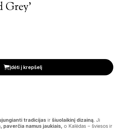
d Grey’
Įdėti į krepšelį
ujungianti tradicijas
ir
šiuolaikinį dizainą
. Ji
a, paverčia namus jaukiais,
o Kalėdas – šviesos ir