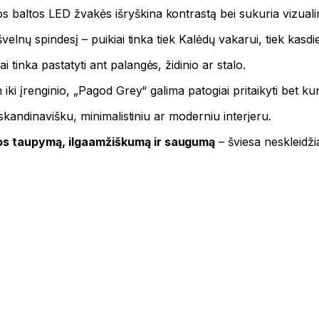
 baltos LED žvakės išryškina kontrastą bei sukuria vizuali
velnų spindesį – puikiai tinka tiek Kalėdų vakarui, tiek kasdi
 tinka pastatyti ant palangės, židinio ar stalo.
 iki įrenginio, „Pagod Grey“ galima patogiai pritaikyti bet kur
u skandinavišku, minimalistiniu ar moderniu interjeru.
jos taupymą, ilgaamžiškumą ir saugumą
– šviesa neskleidži