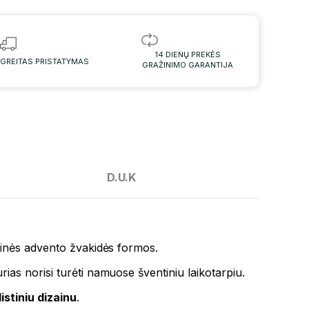
14 DIENŲ PREKĖS
GREITAS PRISTATYMAS
GRAŽINIMO GARANTIJA
D.U.K
ikinės advento žvakidės formos.
ias norisi turėti namuose šventiniu laikotarpiu.
listiniu dizainu
.