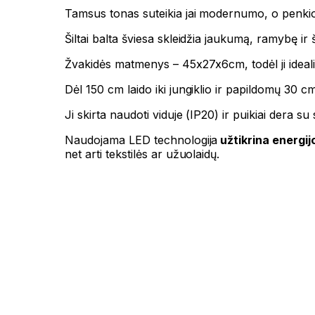
Tamsus tonas suteikia jai modernumo, o penkios
Šiltai balta šviesa skleidžia jaukumą, ramybę ir š
Žvakidės matmenys – 45x27x6cm, todėl ji idealiai
Dėl 150 cm laido iki jungiklio ir papildomų 30 cm
Ji skirta naudoti viduje (IP20) ir puikiai dera s
Naudojama LED technologija
užtikrina energi
net arti tekstilės ar užuolaidų.