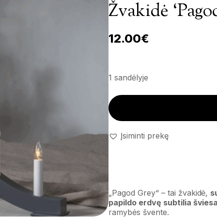
Žvakidė ‘Pago
12.00
€
1 sandėlyje
Žvakidė 'Pagod Grey' kiekis
Įsiminti prekę
„Pagod Grey“ – tai žvakidė,
s
papildo erdvę subtilia švies
ramybės švente.