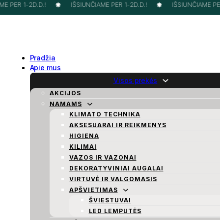
E PER 1-2D.D.!
IŠSIUNČIAME PER 1-2D.D.!
IŠSIUNČIAME PER 
Pradžia
Apie mus
Visos prekės
AKCIJOS
NAMAMS
KLIMATO TECHNIKA
AKSESUARAI IR REIKMENYS
HIGIENA
KILIMAI
VAZOS IR VAZONAI
DEKORATYVINIAI AUGALAI
VIRTUVĖ IR VALGOMASIS
APŠVIETIMAS
ŠVIESTUVAI
LED LEMPUTĖS