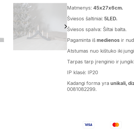
Matmenys:
45x27x6cm.
Šviesos šaltiniai:
5LED.
Šviesos spalva: Šiltai balta.
Pagaminta iš
medienos
ir nud
Atstumas nuo kištuko iki jungi
Tarpas tarp įrenginio ir jungik
IP klasė:
IP20
Kadangi forma yra
unikali, d
0081082299.