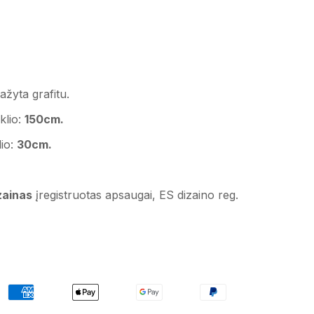
ažyta grafitu.
klio:
150cm.
lio:
30cm.
izainas
įregistruotas apsaugai, ES dizaino reg.