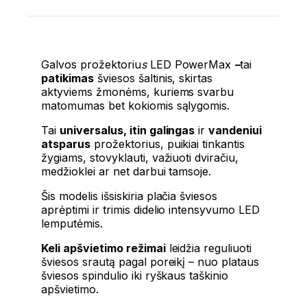
Galvos prožektoriu
s
LED PowerMax
–
tai
patikimas
šviesos šaltinis, skirtas
aktyviems žmonėms, kuriems svarbu
matomumas bet kokiomis sąlygomis.
Tai
universalus, itin galingas
ir
vandeniui
atsparus
prožektorius, puikiai tinkantis
žygiams, stovyklauti, važiuoti dviračiu,
medžioklei ar net darbui tamsoje.
Šis modelis išsiskiria plačia šviesos
aprėptimi ir trimis didelio intensyvumo LED
lemputėmis.
Keli apšvietimo režimai
leidžia reguliuoti
šviesos srautą pagal poreikį – nuo plataus
šviesos spindulio iki ryškaus taškinio
apšvietimo.