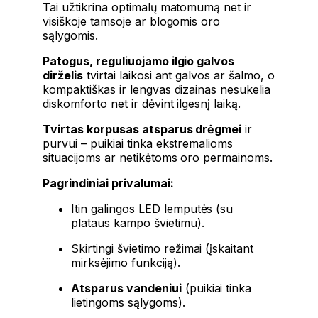
Tai užtikrina optimalų matomumą net ir
visiškoje tamsoje ar blogomis oro
sąlygomis.
Patogus, reguliuojamo ilgio galvos
dirželis
tvirtai laikosi ant galvos ar šalmo, o
kompaktiškas ir lengvas dizainas nesukelia
diskomforto net ir dėvint ilgesnį laiką.
Tvirtas korpusas atsparus drėgmei
ir
purvui – puikiai tinka ekstremalioms
situacijoms ar netikėtoms oro permainoms.
Pagrindiniai privalumai:
Itin galingos LED lemputės (su
plataus kampo švietimu).
Skirtingi švietimo režimai (įskaitant
mirksėjimo funkciją).
Atsparus vandeniui
(puikiai tinka
lietingoms sąlygoms).