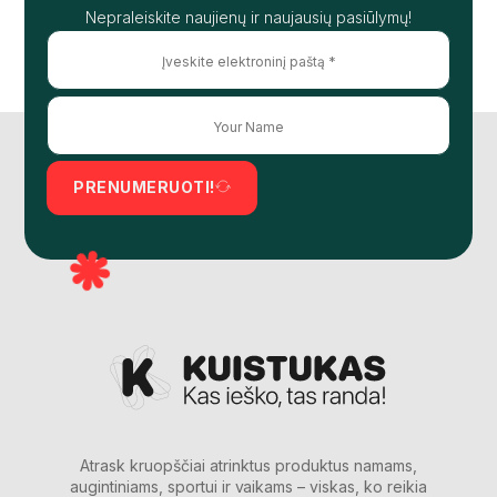
Nepraleiskite naujienų ir naujausių pasiūlymų!
PRENUMERUOTI!
Atrask kruopščiai atrinktus produktus namams,
augintiniams, sportui ir vaikams – viskas, ko reikia