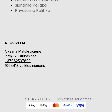
Grąžinimas ir keitimas
Siuntimo Politika
Privatumo Politika
REKVIZITAI:
Oksana Matulevičienė
info@kuistukas.net
+37062537803
1004413 veiklos numeris.
KUISTUKAS © 2025, Visos teisės saugomos.