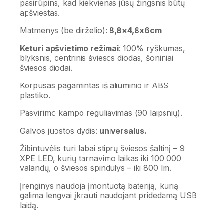
pasirūpins, kad kiekvienas jūsų žingsnis būtų
apšviestas.
Matmenys (be dirželio):
8,8×4,8x6cm
Keturi apšvietimo režimai
: 100% ryškumas,
blyksnis, centrinis šviesos diodas, šoniniai
šviesos diodai.
Korpusas pagamintas iš aliuminio ir ABS
plastiko.
Pasvirimo kampo reguliavimas (90 laipsnių).
Galvos juostos dydis:
universalus.
Žibintuvėlis turi labai stiprų šviesos šaltinį – 9
XPE LED, kurių tarnavimo laikas iki 100 000
valandų, o šviesos spindulys – iki 800 lm.
Įrenginys naudoja įmontuotą bateriją, kurią
galima lengvai įkrauti naudojant pridedamą USB
laidą.