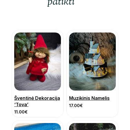
patikti
Šventinė Dekoracija
Muzikinis Namelis
‘Tova’
17.00
€
11.00
€