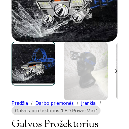
Pradžia
/
Darbo priemonės
/
Įrankiai
/
Galvos prožektorius ‘LED PowerMax’
Galvos Prožektorius