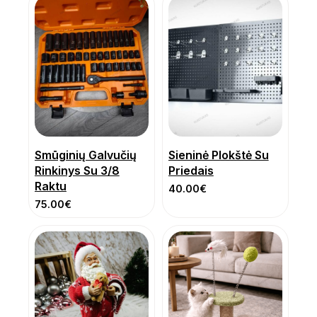
Smūginių Galvučių
Sieninė Plokštė Su
Rinkinys Su 3/8
Priedais
Raktu
40.00
€
75.00
€