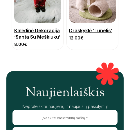
Kalėdinė Dekoracija
Draskyklė ‘Tunelis’
‘Santa Su Meškiuku’
12.00
€
8.00
€
Naujienlaiškis
Nepraleiskite naujienų ir naujausių pasiūlymų!