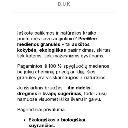
D.U.K
Ieškote patikimos ir natūralios kraiko
priemonės savo augintiniui?
PeeWee
medienos granulės
– tai
aukštos
kokybės,
ekologiškas
pasirinkimas, skirtas
tiek katėms, tiek mažesniems gyvūnams.
Pagamintos iš 100 % spygliuočių medienos
be jokių cheminių priedų ar klijų, šios
granulės yra visiškai saugios ir natūralios.
Jų išskirtinis bruožas –
itin didelis
drėgmės ir kvapų sugėrimas
, todėl Jūsų
namuose visuomet išliks švaru ir gaivu.
Pagrindiniai privalumai:
Ekologiškos
ir
biologiškai
suyrančios.