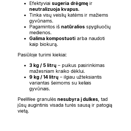
Efektyviai
sugeria drėgmę
ir
neutralizuoja kvapus.
Tinka visų veislių katėms ir mažiems
gyvūnams.
Pagamintos iš
natūralios
spygliuočių
medienos.
Galima kompostuoti
arba naudoti
kaip biokurą.
Pasiūloje turimi kiekiai:
3 kg / 5 litrų
– puikus pasirinkimas
mažesniam kraiko dėklui.
9 kg / 14 litrų
– ilgiau užteksiantis
variantas šeimoms su keliais
gyvūnais.
PeeWee granulės
nesubyra į dulkes
, tad
jūsų augintinis visada turės sausą ir patogią
vietą.