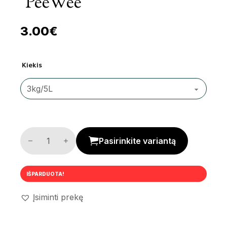
‘PeeWee’
3.00
€
Kiekis
Medienos granulės 'PeeWee' kiekis
Pasirinkite variantą
IŠPARDUOTA!
Įsiminti prekę