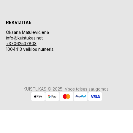
REKVIZITAI:
Oksana Matulevičienė
info@kuistukas.net
+37062537803
1004413 veiklos numeris.
KUISTUKAS © 2025, Visos teisės saugomos.