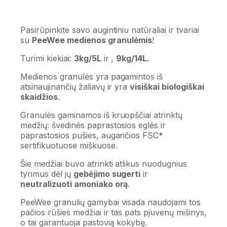
Pasirūpinkite savo augintiniu natūraliai ir tvariai
su
PeeWee medienos granulėmis
!
Turimi kiekiai:
3kg/5L
ir ,
9kg/14L.
Medienos granulės yra pagamintos iš
atsinaujinančių žaliavų ir yra
visiškai biologiškai
skaidžios
.
Granulės gaminamos iš kruopščiai atrinktų
medžių: švedinės paprastosios eglės ir
paprastosios pušies, augančios FSC*
sertifikuotuose miškuose.
Šie medžiai buvo atrinkti atlikus nuodugnius
tyrimus dėl jų
gebėjimo sugerti
ir
neutralizuoti amoniako orą
.
PeeWee granulių gamybai visada naudojami tos
pačios rūšies medžiai ir tas pats pjuvenų mišinys,
o tai garantuoja pastovią kokybę.